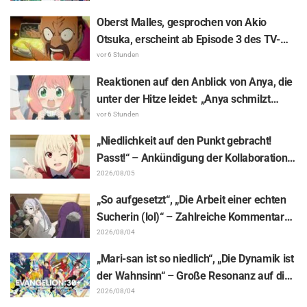
Kluft für Erstaunen: „Härter als gedacht“,
Oberst Malles, gesprochen von Akio
„Es geht nur um Arbeit“
Otsuka, erscheint ab Episode 3 des TV-
Animes „The Ghost in the Shell“! Cast-
vor 6 Stunden
Kommentar & Endcard enthüllt
Reaktionen auf den Anblick von Anya, die
unter der Hitze leidet: „Anya schmilzt
dahin“ – „SPY x FAMILY“-
vor 6 Stunden
Ankündigungsillustration sorgt für
„Niedlichkeit auf den Punkt gebracht!
Aufsehen
Passt!“ – Ankündigung der Kollaboration
zwischen „Lycoris Recoil“ und Kumamine
2026/08/05
von „Shigoto Neko“ sorgt für zahlreiche
„So aufgesetzt“, „Die Arbeit einer echten
„Passt!“-Reaktionen
Sucherin (lol)“ – Zahlreiche Kommentare
zu einer Frieren-Plüschfigur, die in einer
2026/08/04
Ausstellungs-Mimik steckt: „Frieren –
„Mari-san ist so niedlich“, „Die Dynamik ist
Nach dem Ende der Reise“
der Wahnsinn“ – Große Resonanz auf die
Enthüllung von Hidenori Matsubaras
2026/08/04