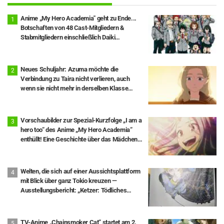
Anime „My Hero Academia" geht zu Ende...
Botschaften von 48 Cast-Mitgliedern &
Stabmitgliedern einschließlich Daiki
Yamashita veröffentlicht, Epilog-Visual Full
Ver. ebenfalls freigegeben
Neues Schuljahr: Azuma möchte die
Verbindung zu Taira nicht verlieren, auch
wenn sie nicht mehr in derselben Klasse
sind… Episode 18 von „You and I Are Polar
Opposites“: Inhaltsangabe und Szenenbilder
veröffentlicht
Vorschaubilder zur Spezial-Kurzfolge „I am a
hero too“ des Anime „My Hero Academia“
enthüllt! Eine Geschichte über das Mädchen
Eri, 8 Jahre nach ihrer Rettung durch Deku
Welten, die sich auf einer Aussichtsplattform
mit Blick über ganz Tokio kreuzen —
Ausstellungsbericht: „Ketzer: Tödliches
Wissen über die Bewegung der Erde“ × Tokyo
City View
TV-Anime „Chainsmoker Cat“ startet am 2.