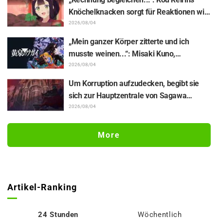
„Jaadugar: A Witch in Mongolia“
Knöchelknacken sorgt für Reaktionen wie
„Total Muskelhirn (lol)“ und „Schaut euch
2026/08/04
diesen Blick an!“ / Episode 4 von „Though I
„Mein ganzer Körper zitterte und ich
Am an Inept Villainess“
musste weinen...“: Misaki Kuno,
Sprecherin von Gabu-chan in „Daemons
2026/08/04
of the Shadow Realm“, enthüllt die
Um Korruption aufzudecken, begibt sie
Hintergründe ihrer „seelenbereichernden
sich zur Hauptzentrale von Sagawa
Glanzleistung“ in Episode 17
Electronics… Episode 5 von „The Ghost in
2026/08/04
the Shell“: Inhaltsangabe, Szenenbilder
und Episoden-Visual veröffentlicht
More
Artikel-Ranking
24 Stunden
Wöchentlich