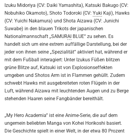
Izuku Midoriya (CV: Daiki Yamashita), Katsuki Bakugo (CV:
Nobuhiko Okamoto), Shoto Todoroki (CV:
Yuki
Kaji), Hawks
(CV: Yuichi Nakamura) und Shota Aizawa (CV: Junichi
Suwabe) in den blauen Trikots der japanischen
Nationalmannschaft „SAMUR
AI
BLUE“ zu sehen. Es
handelt sich um eine extrem auffällige Darstellung, bei der
jeder von ihnen seine „Spezialität“ aktiviert hat, während er
mit dem Fußball interagiert: Unter Izukus Füßen blitzen
grüne Blitze auf, Katsuki ist von Explosionseffekten
umgeben und Shotos Arm ist in Flammen gehüllt. Zudem
schwebt Hawks mit ausgebreiteten roten Flügeln in der
Luft, während Aizawa mit leuchtenden Augen und zu Berge
stehenden Haaren seine Fangbänder bereithält.
„My Hero Academia“ ist eine Anime-Serie, die auf dem
ungemein beliebten Manga von Kohei Horikoshi basiert.
Die Geschichte spielt in einer Welt, in der etwa 80 Prozent