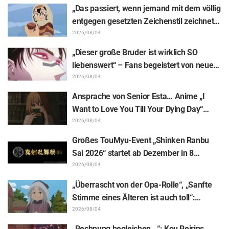
wunderschöner Zeichnung der drei
„Das passiert, wenn jemand mit dem völlig
Figuren aus „Neon Genesis Evangelion“ im
entgegen gesetzten Zeichenstil zeichnet“
Plugsuit
– Fans begeistert von der Unterstützungs-
2026/08/04
Illustration des „Yowamushi Pedal“-
„Dieser große Bruder ist wirklich SO
Schöpfers für „Jaadugar: A Witch in
liebenswert“ – Fans begeistert von neuen
Mongolia“
Illustrationen zur „JUJUTSU KAISEN“-
2026/08/04
Ausstellung, auf denen Choso Yūji Itadori
Ansprache von Senior Esta… Anime „I
auf die Pelle rückt
Want to Love You Till Your Dying Day“
Enthüllung von Synopsis für Episode 5,
2026/08/04
Szenenausschnitten, WEB-Trailer und
Großes TouMyu-Event „Shinken Ranbu
Episodenposter
Sai 2026“ startet ab Dezember in 8
Städten Japans! Alle 44 Touken Danshi
2026/08/04
vereint
„Überrascht von der Opa-Rolle“, „Sanfte
Stimme eines Älteren ist auch toll“:
Reaktionen auf Akira Ishidas Stimme als
2026/08/04
Stammesfürst in Episode 6 von
„Rechnung begleichen...“: Kou Reirins