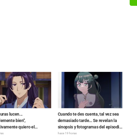
guras lucen...
Cuando te des cuenta, tal vez sea
lemente bien",
demasiado tarde… Se revelan la
tivamente quiero el
sinopsis y fotogramas del episodio
to completo": Maomao y
8 del anime "BanG Dream!
ras
hace 19 horas