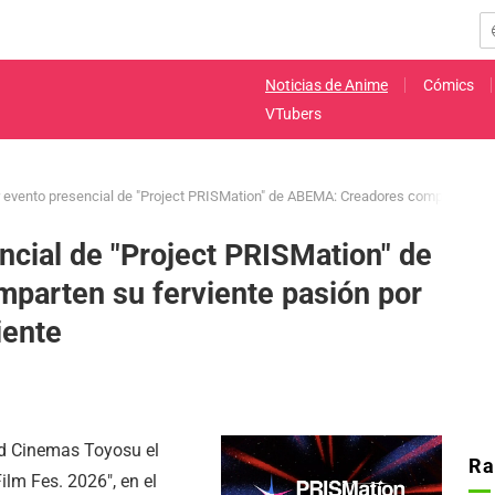
Noticias de Anime
Cómics
VTubers
r evento presencial de "Project PRISMation" de ABEMA: Creadores comparten su 
ncial de "Project PRISMation" de
parten su ferviente pasión por
iente
ed Cinemas Toyosu el
Ra
ilm Fes. 2026", en el