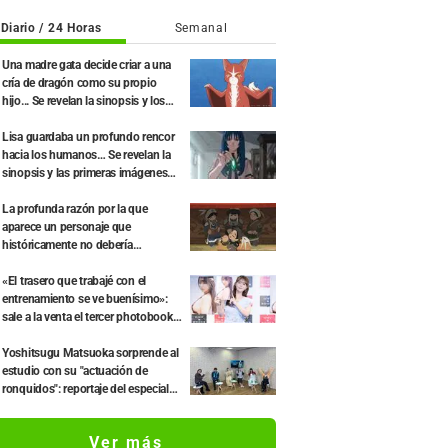
Diario / 24 Horas
Semanal
Una madre gata decide criar a una
cría de dragón como su propio
hijo... Se revelan la sinopsis y los
fotogramas del primer episodio del
anime "The Cat and the Dragon"
Lisa guardaba un profundo rencor
hacia los humanos… Se revelan la
sinopsis y las primeras imágenes
del episodio 6 del anime “Goodbye,
Lara”
La profunda razón por la que
aparece un personaje que
históricamente no debería
existir...Los fans reaccionan a la
historia detrás de escena del
«El trasero que trabajé con el
creador de «Jaadugar: A Witch in
entrenamiento se ve buenísimo»:
Mongolia»: «Así que Jochi
sale a la venta el tercer photobook
realmente se convierte en una
de la seiyuu Yuka Iguchi
estrella»
Yoshitsugu Matsuoka sorprende al
estudio con su "actuación de
ronquidos": reportaje del especial
previo al estreno del anime The
World's Strongest Rearguard -
Ver más
Labyrinth Country's Novice Seeker