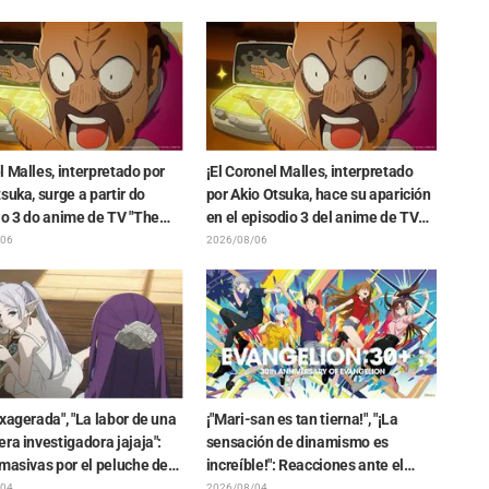
Anya se está derritiendo"
protagonista de "The Elusive
Samurai"
 Malles, interpretado por
¡El Coronel Malles, interpretado
suka, surge a partir do
por Akio Otsuka, hace su aparición
io 3 do anime de TV "The
en el episodio 3 del anime de TV
n the Shell"! Comentário do
"The Ghost in the Shell"! Revelan
/06
2026/08/06
e arte final são revelados
comentarios del elenco y la tarjeta
final (endcard)
xagerada", "La labor de una
¡"Mari-san es tan tierna!", "¡La
ra investigadora jajaja":
sensación de dinamismo es
masivas por el peluche de
increíble!": Reacciones ante el
n atrapado en un Mímic de
hermoso dibujo revelado de
/04
2026/08/04