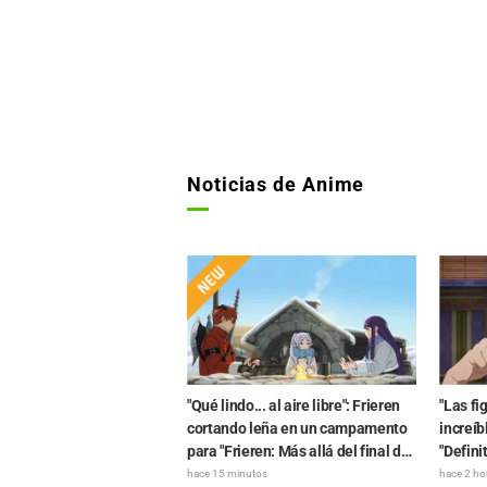
Noticias de Anime
"Qué lindo... al aire libre": Frieren
"Las fi
cortando leña en un campamento
increíb
para "Frieren: Más allá del final del
"Defini
viaje", y los fans reaccionan a su
conjun
hace 15 minutos
hace 2 ho