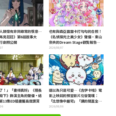
人類懷有非同尋常的恨意…
也有與森亞露露卡打勾勾的合照！
再見菈菈》第6話故事大
《名偵探光之美少女》聲優・東山
行劇照公開
奈央的Dream Stage觀覧報告引
發「是奥祕·暗影天使啊」的反響
/07
2026/08/07
了！」「畫得真好」《擅長
還以為只是可愛…《吉伊卡哇》電
殿下》飾演主角的聲優·結
影上映前的預習影片引發驚嘆：
第13集ED插畫獲高度讚賞
「比想像中嚴苛」「講的簡直全都
是勞動的事」反差感驚呆網友
/06
2026/08/06