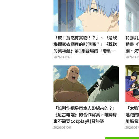
「欸！竟然有實物！？」、「是欣
莉莎對
梅爾家衣櫃裡的那個嗎？」《葬送
動畫《
的芙莉蓮》第1集登場的「暗黑龍
綱・先
的角」公開引發粉絲驚愕
2026/08/07
2026/08
「誰叫你把房東本人帶過來的？」
「太強
《尼古喵喵》的合作寫真，唯獨房
逃跑的
東不需要Cosplay引發熱議
川麻希
2026/08/06
2026/08