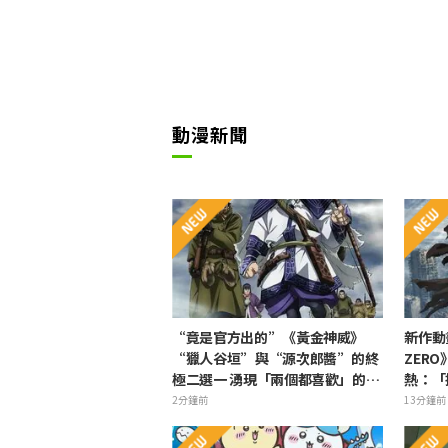
動漫新聞
“竟是官方出的”《黃金神威》
新作動
“獵人谷垣”與“源次郎醬”的終
ZERO
極二選一 湧現「兩個都喜歡」的熱
熱：「
烈聲浪
臂！！
2分鐘前
13分鐘前