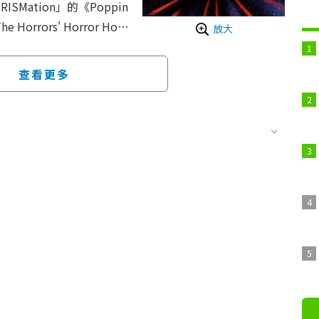
SMation」的《Poppin
 Horrors' Horror Hom
放大
nojo no Neko》（新海
田祐康）、《My Little G
查看更多
玉川真吾）、《LUCA》
與話題之作，總計23部作