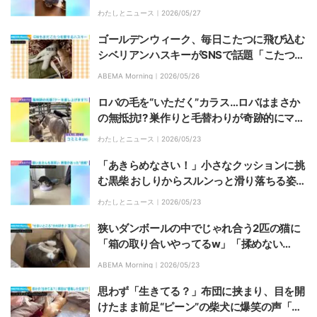
ね」の声
わたしとニュース｜
2026/05/27
ゴールデンウィーク、毎日こたつに飛び込む
シベリアンハスキーがSNSで話題「こたつ厨
を眺める柴の顔好きw」「4日目のシッポの
ABEMA Morning｜
2026/05/26
脱力感にすごく共感」
ロバの毛を“いただく”カラス…ロバはまさか
の無抵抗!? 巣作りと毛替わりが奇跡的にマッ
チした“衝撃的な風物詩”が話題に
わたしとニュース｜
2026/05/23
「あきらめなさい！」小さなクッションに挑
む黒柴 おしりからスルンっと滑り落ちる姿に
飼い主も苦笑い
わたしとニュース｜
2026/05/23
狭いダンボールの中でじゃれ合う2匹の猫に
「箱の取り合いやってるw」「揉めない
で〜！」と反響
ABEMA Morning｜
2026/05/23
思わず「生きてる？」布団に挟まり、目を開
けたまま前足“ピーン”の柴犬に爆笑の声「微