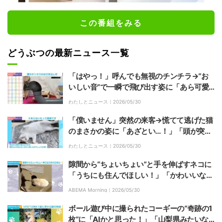
この番組をみる
どうぶつの最新ニュース一覧
「はやっ！」呼んでも無視のチンチラ→“お
いしい音”で一瞬で飛び出す姿に「あら可愛
い」「察知力も素晴らしい」など反響
わたしとニュース｜
2026/05/30
「僕いません」突然の来客→慌てて逃げた猫
のまさかの姿に「あざとい…！」「頭が突き
刺さってる!!!」「可愛すぎる」など反響
わたしとニュース｜
2026/05/30
隙間から“ちょいちょい”と手を伸ばすネコに
「うちにも住んでほしい！」「かわいいな
あ」の声
ABEMA Morning｜
2026/05/30
ボール遊び中に撮られたコーギーの“奇跡の1
枚”に「AIかと思った！」「山梨県みたいな