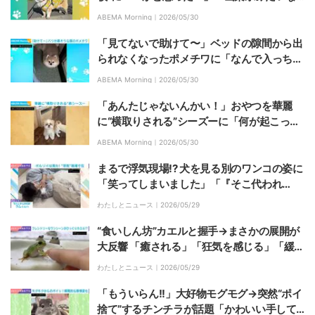
形w」
ABEMA Morning｜
2026/05/30
「見てないで助けて〜」ベッドの隙間から出
られなくなったポメチワに「なんで入っちゃ
ったの？w 」と疑問の声
ABEMA Morning｜
2026/05/30
「あんたじゃないんかい！」おやつを華麗
に“横取りされる”シーズーに「何が起こった
かわからない表情が可愛い」「おしり写って
ABEMA Morning｜
2026/05/30
るの怪しいと思った！w」
まるで浮気現場!? 犬を見る別のワンコの姿に
「笑ってしまいました」「『そこ代われ
よ』」「圧だけで全てを語るスタイル」など
わたしとニュース｜
2026/05/29
の声
“食いしん坊”カエルと握手→まさかの展開が
大反響 「癒される」「狂気を感じる」「緩急
が素晴らしい」などの声
わたしとニュース｜
2026/05/29
「もういらん!!」大好物モグモグ→突然“ポイ
捨て”するチンチラが話題「かわいい手して