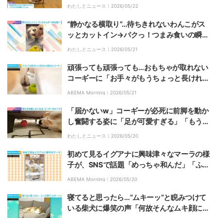
「なにやってんだこれw」「かわええ」など
わたしとニュース｜
2026/05/22
反響
“静かなる横取り”…待ちきれないわんこがス
ッとカットイン→パクっ！つまみ食いの瞬間
に反響「かわいい」「ぺろっとしてるのｗ」
わたしとニュース｜
2026/05/21
頑張っても頑張っても…おもちゃが取れない
コーギーに「お手々がもうちょっと長ければ
ね」「かわいそうなんだけど、かわいいのど
ABEMA Morning｜
2026/05/21
うしてw」と反響
「届かないw」コーギーが必死に前脚を動か
し奮闘する姿に「足が可愛すぎる」「もう少
しだ！」の声
わたしとニュース｜
2026/05/20
初めて見るイグアナに興味津々なマーラの様
子が、SNSで話題「めっちゃ和んだ」「ふた
りともかわいい！」
ABEMA Morning｜
2026/05/20
寝てると思ったら…“ムキーッ”と睨みつけて
いる柴犬に爆笑の声「何故そんなムキ顔に