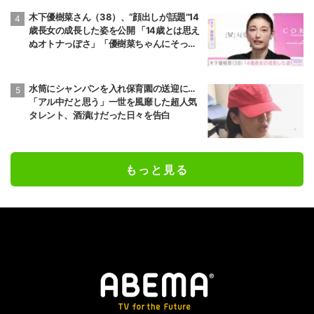
木下優樹菜さん（38）、“顔出しが話題”14
歳長女の成長した姿を公開 「14歳とは思え
ぬオトナっぽさ」「優樹菜ちゃんにそっく
りすぎる」など反響
水筒にシャンパンを入れ保育園の送迎に…
「アル中だと思う」一世を風靡した超人気
タレント、酒漬けだった日々を告白
もっと見る