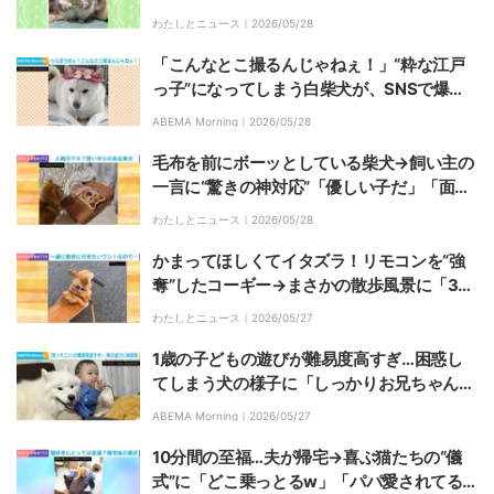
る」「まずい部分にあたったのか」などの声
わたしとニュース｜
2026/05/28
「こんなとこ撮るんじゃねぇ！」“粋な江戸
っ子”になってしまう白柴犬が、SNSで爆笑
の声「めちゃくちゃ強そう笑」「白いお父さ
ABEMA Morning｜
2026/05/28
ん犬継げそうな座り方w」
毛布を前にボーッとしている柴犬→飼い主の
一言に“驚きの神対応”「優しい子だ」「面倒
見が良い」と反響
わたしとニュース｜
2026/05/28
かまってほしくてイタズラ！リモコンを“強
奪”したコーギー→まさかの散歩風景に「3度
見くらいしました」「どうしてこうなったの
わたしとニュース｜
2026/05/27
か」などの声
1歳の子どもの遊びが難易度高すぎ…困惑し
てしまう犬の様子に「しっかりお兄ちゃんし
ている！」など反響
ABEMA Morning｜
2026/05/27
10分間の至福…夫が帰宅→喜ぶ猫たちの“儀
式”に「どこ乗っとるw」「パパ愛されてる