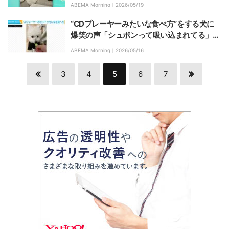
w」「『この恨み忘れん』みたいな顔」
ABEMA Morning｜
2026/05/19
“CDプレーヤーみたいな食べ方”をする犬に
爆笑の声「シュポンって吸い込まれてる」
「瞬速すぎw」
ABEMA Morning｜
2026/05/16
3
4
5
6
7