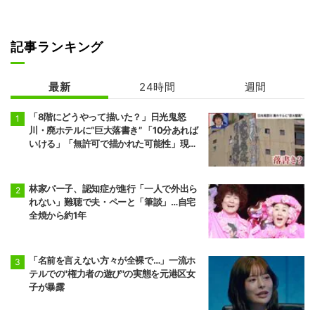
記事ランキング
最新
24時間
週間
「8階にどうやって描いた？」日光鬼怒
川・廃ホテルに“巨大落書き” 「10分あれば
いける」「無許可で描かれた可能性」現役
アーティストらが見解
林家パー子、認知症が進行「一人で外出ら
れない」難聴で夫・ペーと「筆談」…自宅
全焼から約1年
「名前を言えない方々が全裸で…」一流ホ
テルでの"権力者の遊び"の実態を元港区女
子が暴露