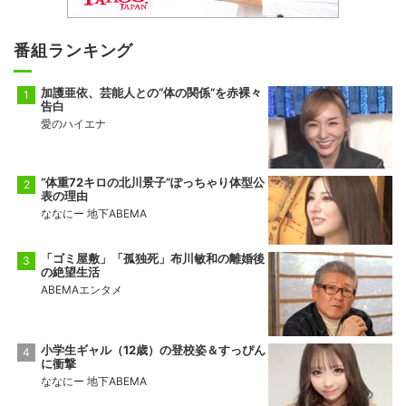
番組ランキング
加護亜依、芸能人との“体の関係”を赤裸々
告白
愛のハイエナ
“体重72キロの北川景子”ぽっちゃり体型公
表の理由
ななにー 地下ABEMA
「ゴミ屋敷」「孤独死」布川敏和の離婚後
の絶望生活
ABEMAエンタメ
小学生ギャル（12歳）の登校姿＆すっぴん
に衝撃
ななにー 地下ABEMA