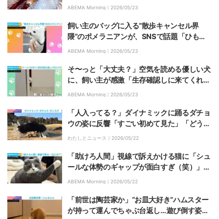
動だにしないw」「めっちゃかわいい〜」
ABEMA Morning｜
2026/05/23
飼い主のバッグに入る“散歩キャンセル界
隈”のポメラニアンが、SNSで話題「ひも片
付けようとしてるの賢い！」「爆笑ww」
ABEMA Morning｜
2026/05/23
そ〜っと「大丈夫？」空気を読める優しい犬
に、飼い主が感激「生存確認しに来てくれる
の愛」
ABEMA Morning｜
2026/05/23
「人入ってる？」ダイナミックに踊るダチョ
ウの姿に反響「すごい初めて見た」「どうな
ってんの」などの声
わたしとニュース｜
2026/05/22
「助けろ人間」視線で訴えかける猫に「シュ
ールな体勢のギャップが面白すぎ（笑）」
「おこがましくてできませぬ！」と反響
ABEMA Morning｜
2026/05/22
「前世は陶芸家か」“お皿大好き”ハムスター
が持って運んでちゃぶ台返し…遊び倒す姿に