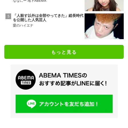
ななにー 地下ABEMA
「人殺す以外は全部やってきた」総長時代
を公開した人気芸人
愛のハイエナ
もっと見る