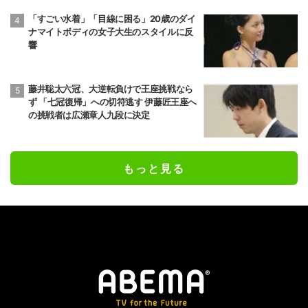
「すごい水着」「目線に困る」20歳のダイ
ナマイトボディの女子大生のスタイルに反
響
藤井聡太六冠、大逆転負けで王座挑戦なら
ず 「七冠復帰」への切符逃す 伊藤匠王座へ
の挑戦者は広瀬章人九段に決定
もっと見る