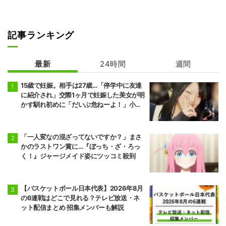
記事ランキング
最新
24時間
週間
15歳で妊娠。相手は27歳…「停学中に友達
に紹介され」交際1ヶ月で妊娠した美女が明
かす馴れ初めに「だいぶ危ねーよ！」小森
純も絶句
「一人変なの混ざってないですか？」まさ
かのラストワン賞に…『ぼっち・ざ・ろっ
く！』ジャージメイド姿にツッコミ殺到
【バスケットボール日本代表】2026年8月
の6連戦はどこで見れる？テレビ放送・ネ
ット配信まとめ 招集メンバーも解説