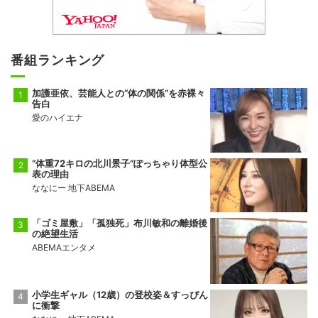
番組ランキング
加護亜依、芸能人との“体の関係”を赤裸々
告白
愛のハイエナ
“体重72キロの北川景子”ぽっちゃり体型公
表の理由
ななにー 地下ABEMA
「ゴミ屋敷」「孤独死」布川敏和の離婚後
の絶望生活
ABEMAエンタメ
小学生ギャル（12歳）の登校姿＆すっぴん
に衝撃