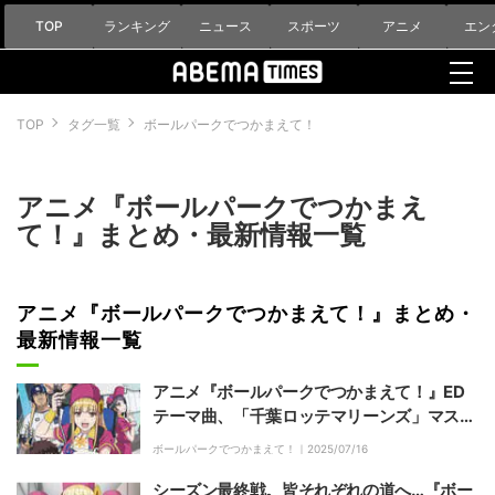
TOP
ランキング
ニュース
スポーツ
アニメ
エン
TOP
タグ一覧
ボールパークでつかまえて！
アニメ『ボールパークでつかまえ
て！』まとめ・最新情報一覧
アニメ『ボールパークでつかまえて！』まとめ・
最新情報一覧
アニメ『ボールパークでつかまえて！』ED
テーマ曲、「千葉ロッテマリーンズ」マスコ
ット・マーくんによる踊ってみた動画公開
ボールパークでつかまえて！｜
2025/07/16
シーズン最終戦。皆それぞれの道へ…『ボー