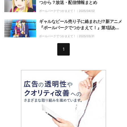
つから？放送・配信情報まとめ
ボールパークでつかまえて！｜
2025/04/02
ギャルなビール売り子に絡まれた!? 新アニメ
『ボールパークでつかまえて！』第1話あら
すじ・先行カット解禁
ボールパークでつかまえて！｜
2025/03/31
1