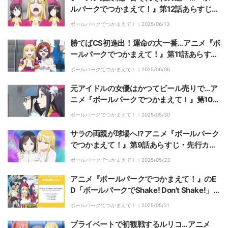
ルパークでつかまえて！』第12話あらすじ・
先行カット解禁
ボールパークでつかまえて！｜
2025/06/13
勝てばCS初進出！運命の大一番…アニメ『ボ
ールパークでつかまえて！』第11話あらす
じ・先行カット解禁
ボールパークでつかまえて！｜
2025/06/06
元アイドルの女優はかつてビール売りで…ア
ニメ『ボールパークでつかまえて！』第10話
あらすじ・先行カット解禁
ボールパークでつかまえて！｜
2025/05/30
サラの両親が球場へ!? アニメ『ボールパーク
でつかまえて！』第9話あらすじ・先行カッ
ト解禁
ボールパークでつかまえて！｜
2025/05/23
アニメ『ボールパークでつかまえて！』のE
D「ボールパークでShake! Don't Shake!」
アニメカラオケ配信が決定！
ボールパークでつかまえて！｜
2025/05/21
プライベートで初観戦するルリコ…アニメ