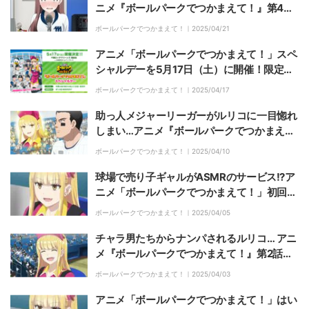
ニメ『ボールパークでつかまえて！』第4話
あらすじ・先行カット解禁
ボールパークでつかまえて！｜
2025/04/21
アニメ「ボールパークでつかまえて！」スペ
シャルデーを5月17日（土）に開催！限定カ
ードのプレゼントやオリジナルデザインのビ
ボールパークでつかまえて！｜
2025/04/17
ールも販売
助っ人メジャーリーガーがルリコに一目惚れ
しまい…アニメ『ボールパークでつかまえ
て！』第3話あらすじ・先行カット解禁
ボールパークでつかまえて！｜
2025/04/10
球場で売り子ギャルがASMRのサービス!?ア
ニメ「ボールパークでつかまえて！」初回に
「売り子沼に落ちていく」「羨ましい」
ボールパークでつかまえて！｜
2025/04/05
チャラ男たちからナンパされるルリコ… アニ
メ『ボールパークでつかまえて！』第2話あ
らすじ・先行カット解禁
ボールパークでつかまえて！｜
2025/04/03
アニメ「ボールパークでつかまえて！」はい