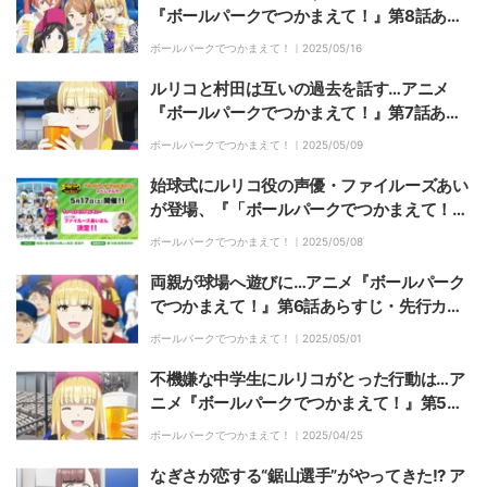
『ボールパークでつかまえて！』第8話あら
すじ・先行カット解禁
ボールパークでつかまえて！｜
2025/05/16
ルリコと村田は互いの過去を話す…アニメ
『ボールパークでつかまえて！』第7話あら
すじ・先行カット解禁
ボールパークでつかまえて！｜
2025/05/09
始球式にルリコ役の声優・ファイルーズあい
が登場、『「ボールパークでつかまえて！」
スペシャルデー』5月17日（土）開催
ボールパークでつかまえて！｜
2025/05/08
両親が球場へ遊びに…アニメ『ボールパーク
でつかまえて！』第6話あらすじ・先行カッ
ト解禁
ボールパークでつかまえて！｜
2025/05/01
不機嫌な中学生にルリコがとった行動は…ア
ニメ『ボールパークでつかまえて！』第5話
あらすじ・先行カット解禁
ボールパークでつかまえて！｜
2025/04/25
なぎさが恋する“鋸山選手”がやってきた!? ア