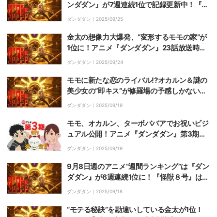
ンダダン』が7週連続1位で記録更新中！『怪
獣８号』は3位に浮上
ダンダダン｜
2025/09/25
金太の想像力大爆発、“変形するモモの家”が
1位に！アニメ『ダンダダン』23話放送時の
コメント最多シーンTOP3
ダンダダン｜
2025/09/24
モモに新たな恋のライバル!?オカルン＆謎の
美少女の“即キス”が修羅場の予感しかないア
ニメ「ダンダダン」2期最終話
ダンダダン｜
2025/09/19
モモ、オカルン、ターボババアでお祝いビジ
ュアル公開！アニメ『ダンダダン』第3期制
作決定！
ダンダダン｜
2025/09/19
9月8日週のアニメ“週間ランキング”は『ダン
ダダン』が6週連続1位に！『怪獣８号』は4
週ぶりにTOP5にランクイン
ダンダダン｜
2025/09/18
“モテる秘訣”を勘違いしている金太が1位！