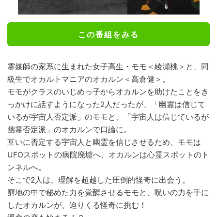
この番組をみる
霊媒師の家系に生まれた女子高生・モモ＜綾瀬桃＞と、同
級生でオカルトマニアのオカルン＜高倉健＞。
モモがクラスのいじめっ子からオカルンを助けたことをき
っかけに話すようになった2人だったが、「幽霊は信じて
いるが宇宙人否定派」のモモと、「宇宙人は信じているが
幽霊否定派」のオカルンで口論に。
互いに否定する宇宙人と幽霊を信じさせるため、モモは
UFOスポットの病院廃墟へ、オカルンは心霊スポットのト
ンネルへ。
そこで2人は、理解を超越した圧倒的怪奇に出会う。
窮地の中で秘めた力を覚醒させるモモと、呪いの力を手に
したオカルンが、迫りくる怪奇に挑む！