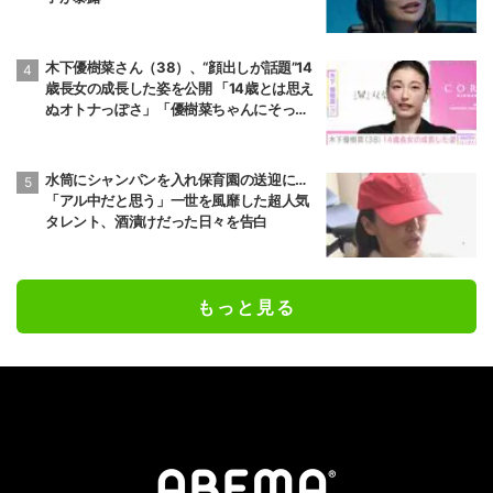
木下優樹菜さん（38）、“顔出しが話題”14
歳長女の成長した姿を公開 「14歳とは思え
ぬオトナっぽさ」「優樹菜ちゃんにそっく
りすぎる」など反響
水筒にシャンパンを入れ保育園の送迎に…
「アル中だと思う」一世を風靡した超人気
タレント、酒漬けだった日々を告白
もっと見る