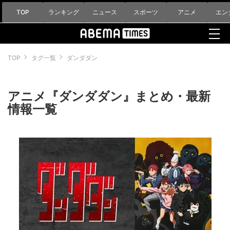
TOP
ランキング
ニュース
スポーツ
アニメ
エン
TOP
タグ一覧
ダンダダン
アニメ『ダンダダン』まとめ・最新
情報一覧