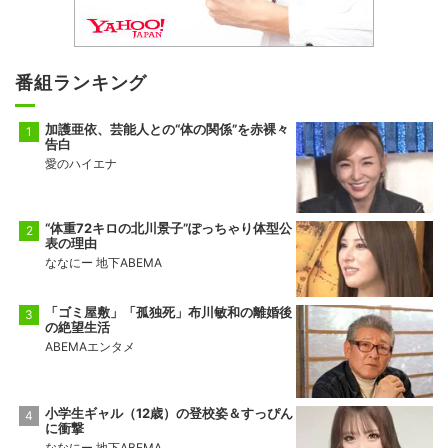
番組ランキング
加護亜依、芸能人との“体の関係”を赤裸々
告白
愛のハイエナ
“体重72キロの北川景子”ぽっちゃり体型公
表の理由
ななにー 地下ABEMA
「ゴミ屋敷」「孤独死」布川敏和の離婚後
の絶望生活
ABEMAエンタメ
小学生ギャル（12歳）の登校姿＆すっぴん
に衝撃
ななにー 地下ABEMA