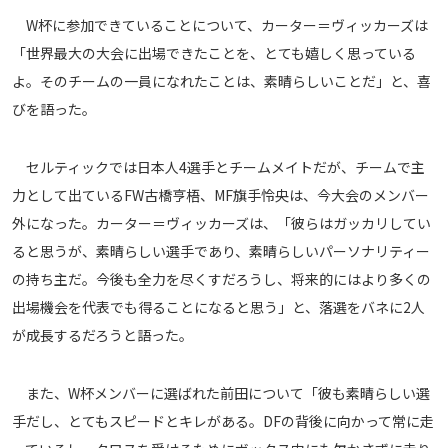
メディアアライアンス
W杯に参加できていることについて、カーター＝ヴィッカーズは
「世界最大の大会に出場できたことを、とても嬉しく思っている
よ。そのチームの一員になれたことは、素晴らしいことだ」と、喜
びを語った。
セルティックでは日本人4選手とチームメイトだが、チームで主
力として出ているFW古橋亨梧、MF旗手怜央は、今大会のメンバー
外になった。カーター＝ヴィッカーズは、「彼らはガッカリしてい
ると思うが、素晴らしい選手であり、素晴らしいパーソナリティー
の持ち主だ。今後も全力を尽くすだろうし、将来的にはより多くの
出場機会を代表でも得ることになると思う」と、落選をバネに2人
が成長するだろうと語った。
また、W杯メンバーに選ばれた前田について「彼も素晴らしい選
手だし、とてもスピードとキレがある。DFの背後に向かって常に走