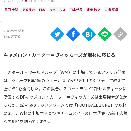
2022/11/22
FOOTBALL ZONE
Ranking
前田 大然
アメリカ
日本
ウェールズ
日本代表
旗手 怜央
古橋 亨梧
大会について
About
視聴方法
キャメロン・カーター＝ヴィッカーズが取材に応じる
iOS Apps
カタール・ワールドカップ（W杯）に出場しているアメリカ代表
Android
は、グループB第1節のウェールズ代表戦を1-1の引き分けで終えて
勝ち点1を獲得した。この試合、スコットランド1部セルティックに
Web
所属するDFキャメロン・カーター＝ヴィッカーズは出場機会がなか
ABEMAの視聴について
ったが、試合後のミックスゾーンでは「FOOTBALL ZONE」の取材
TV
に応じ、W杯に出場する喜びやチームメイトの日本代表FW前田大然
への期待を語ってくれた。