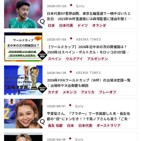
谷 晃生
吉田 麻也
谷口 彰悟
伊東 純也
Qoly
2025/09/20
日本代表DF菅原由勢、東京五輪落選で一晩中泣いたと
告白…2022年Ｗ杯落選後には森保監督に理由を聞く
「受け入れるのは難しかった」
日本
日本代表
ドイツ
オランダ
ABEMA TIMES
2025/07/03
【ワールドカップ】2026年北中米の次の開催国は？
2030年はスペイン・ポルトガル・モロッコの3か国共
催！ ウルグアイ・アルゼンチン・パラグアイでも限定
スペイン
ウルグアイ
アルゼンチン
開催
ポルトガル
モロッコ
ブラジル
ドイツ
サウジアラビア
メキシコ
アメリカ
フランス
ABEMA TIMES
2025/06/25
イングランド
日本
カナダ
韓国
セルビア
2026年FIFAワールドカップ（W杯）の出場決定国一覧
スイス
オーストラリア
カタール
ウェールズ
｜出場枠や大会概要も解説
カナダ
メキシコ
アメリカ
プレーオフ
イラン
韓国
日本
ブラジル
アルゼンチン
エクアドル
オーストラリア
日本代表
Qoly
2025/05/31
平愛梨さん、『ブラボー』で一世風靡した夫・長友佑
都の”目“にドン引き！？千鳥ノブさんも笑う「ご夫人
から見ても…」
長友 佑都
日本
日本代表
オーストラリア
サディオ・マネ
Qoly
2025/04/15