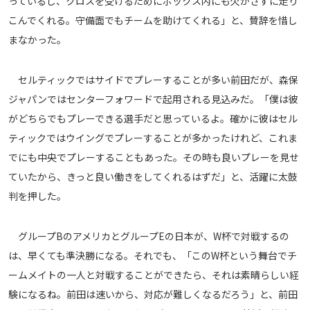
っているし、クロスを受けるためにボックス内にも欠かさずに走り
運営会社
こんでくれる。守備面でもチームを助けてくれる」と、賛辞を惜し
まなかった。
ご利用にあたって
プライバシーポリシー
セルティックではサイドでプレーすることが多い前田だが、森保
お問い合わせ
ジャパンではセンターフォワードで起用される見込みだ。「僕は彼
がどちらでもプレーできる選手だと思っているよ。確かに彼はセル
Share
ティックではウイングでプレーすることが多かったけれど、これま
© AbemaTV. Inc. All Rights Reserved.
でにも中央でプレーすることもあった。その時も良いプレーを見せ
ていたから、きっと良い働きをしてくれるはずだ」と、活躍に太鼓
判を押した。
グループBのアメリカとグループEの日本が、W杯で対戦するの
は、早くても準決勝になる。それでも、「このW杯という舞台でチ
ームメイトの一人と対戦することができたら、それは素晴らしい経
験になるね。前田は速いから、対応が難しくなるだろう」と、前田