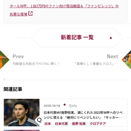
タールW杯、1泊3万円のファン向け宿泊施設＆「ファンビレッジ」の
劣悪な環境
新着記事 一覧
Prev
Next
均衡破る先制点でPOTMに輝く！
「素晴らしく華麗なクロス」オ
FWガクポ、チーム一丸で掴んだ勝
ランダの窮地を救ったデ・ヨン
利に喜び「素晴らしい気分」
グのアシストをバルサファン称
賛！ 指揮官も感謝「ありがとう
と言いたい」
関連記事
Qoly
2025/10/14
日本代表MF南野拓実、涙にくれた2022年W杯へのリベ
ンジに燃える 「絶対にリベンジしたい」「サッカー人
生をかけた戦い」
日本
日本代表
南野 拓実
クロアチア
長友 佑都
ドイツ
スペイン
川島 永嗣