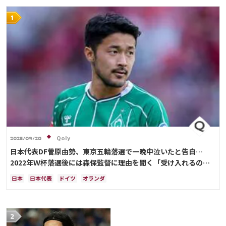
Qoly
2025/09/20
日本代表DF菅原由勢、東京五輪落選で一晩中泣いたと告白…
2022年Ｗ杯落選後には森保監督に理由を聞く「受け入れるのは
難しかった」
日本
日本代表
ドイツ
オランダ