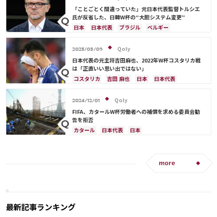
「ことごとく間違っていた」元日本代表監督トルシエ
氏が反省した、日韓W杯の“大胆システム変更”
日本
日本代表
ブラジル
ベルギー
Qoly
2025/03/09
日本代表の元主将吉田麻也、2022年W杯コスタリカ戦
は「正直いい思い出ではない」
コスタリカ
吉田 麻也
日本
日本代表
メキシコ
アメリカ
山根 視来
スペイン
Qoly
2024/12/01
FIFA、カタールW杯労働者への補償を求める委員会勧
告を拒否
カタール
日本代表
日本
more
最新記事ランキング