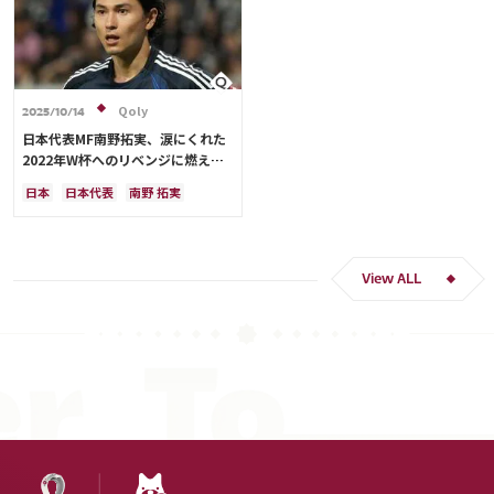
Qoly
2025/10/14
日本代表MF南野拓実、涙にくれた
2022年W杯へのリベンジに燃える
「絶対にリベンジしたい」「サッカ
日本
日本代表
南野 拓実
ー人生をかけた戦い」
クロアチア
長友 佑都
ドイツ
スペイン
川島 永嗣
谷 晃生
吉田 麻也
谷口 彰悟
伊東 純也
View ALL