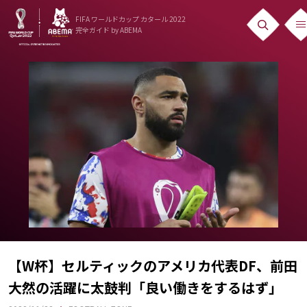
FIFA ワールドカップ カタール 2022
完全ガイド
by ABEMA
ニュース
News
出場国
Teams
日本代表
Team Japan
日程・結果
Schedule
【W杯】セルティックのアメリカ代表DF、前田
大然の活躍に太鼓判「良い働きをするはず」
ランキング