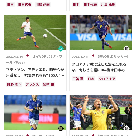
川島永嗣の長文投稿が反響！「誰が
位。カタールW杯で輝いた男
日本
日本代表
川島 永嗣
日本
日本代表
川島 永嗣
なんと言おうと日本一のキーパー」
クロアチア
ドイツ
スペイン
フランス
「感動をありがとう」【W杯】
ブラジル
theWORLD(ザ・ワ
超WORLDサッカー!
2022/12/14
2022/12/14
ールドWeb)
クロアチア戦で流した涙を忘れる
マディソン、アディエミ、町野らが
な。悔しさを糧に4年後は日本のエ
出番なし 招集されるも“100人”の
ースに君臨へ/三笘薫(MF/ブライト
三笘 薫
日本
クロアチア
選手がW杯のピッチに立てず
ン&ホーヴ・アルビオン)
町野 修斗
フランス
柴崎 岳
スペイン
堂安 律
ドイツ
カタール
ドイツ
イングランド
モロッコ
田中 碧
フランス
ウルグアイ
日本
川島 永嗣
アルゼンチン
川島 永嗣
シュミット・ダニエル
三笘 薫
日本代表
長友 佑都
吉田 麻也
ルカ・モドリッチ
リオネル・メッシ
キリアン・ムバッペ
板倉 滉
前田 大然
冨安 健洋
サッカー批評Web
超WORLDサッカー!