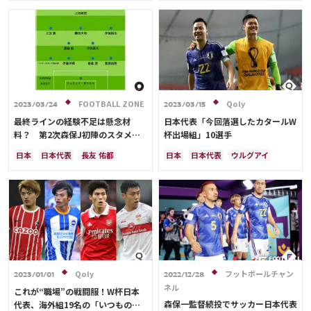
Ranking
スペイン
川島 永嗣
谷 晃生
ウルグアイ
川島 永嗣
権田 修一
吉田 麻也
谷口 彰悟
伊東 純也
谷 晃生
長友 佑都
吉田 麻也
大会について
谷口 彰悟
山根 視来
柴崎 岳
南野 拓実
酒井 宏樹
相馬 勇紀
About
FOOTBALL ZONE
Qoly
2023/03/24
2023/03/15
視聴方法
最終ラインの経験不足は懸念材
日本代表「今回落選したカタールW
料？ 第2次森保J初陣のスタメン
杯出場組」10選手
を日本代表OBが予想
iOS Apps
日本
日本代表
長友 佑都
日本
日本代表
ウルグアイ
板倉 滉
伊藤 洋輝
ベルギー
川島 永嗣
権田 修一
谷 晃生
ウルグアイ
川島 永嗣
権田 修一
長友 佑都
吉田 麻也
谷口 彰悟
Android
シュミット・ダニエル
谷 晃生
山根 視来
柴崎 岳
南野 拓実
吉田 麻也
谷口 彰悟
山根 視来
三笘 薫
酒井 宏樹
相馬 勇紀
柴崎 岳
伊東 純也
南野 拓実
Web
守田 英正
三笘 薫
上田 綺世
ABEMAの視聴について
鎌田 大地
酒井 宏樹
冨安 健洋
TV
遠藤 航
相馬 勇紀
Qoly
フットボールチャン
2023/01/01
2022/12/28
ネル
これが“職場”の戦闘服！W杯日本
森保一監督続投でサッカー日本代表
代表、海外組19名の「いつものユ