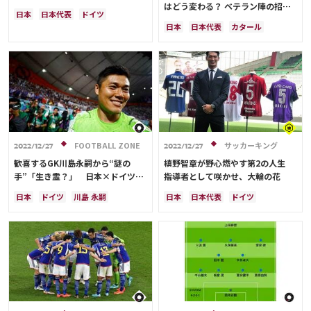
はどう変わる？ ベテラン陣の招
ニ姿」まとめ
日本
日本代表
ドイツ
メディアアライアンス
集、戦術の変化はあるか？
日本
日本代表
カタール
フランス
三笘 薫
スペイン
ドイツ
スペイン
クロアチア
ベルギー
イングランド
田中 碧
川島 永嗣
長友 佑都
吉田 麻也
ポルトガル
川島 永嗣
柴崎 岳
三笘 薫
酒井 宏樹
シュミット・ダニエル
吉田 麻也
柴崎 岳
伊東 純也
浅野 拓磨
南野 拓実
守田 英正
上田 綺世
久保 建英
鎌田 大地
板倉 滉
堂安 律
前田 大然
冨安 健洋
FOOTBALL ZONE
サッカーキング
遠藤 航
伊藤 洋輝
2022/12/27
2022/12/27
歓喜するGK川島永嗣から“謎の
槙野智章が野心燃やす第2の人生
手”「生き霊？」 日本×ドイツの
指導者として咲かせ、大輪の花
奇妙な現象にSNS騒然【W杯衝撃シ
日本
ドイツ
川島 永嗣
日本
日本代表
ドイツ
ーン】
日本代表
スペイン
長友 佑都
クロアチア
川島 永嗣
谷 晃生
浅野 拓磨
久保 建英
堂安 律
吉田 麻也
林 大地