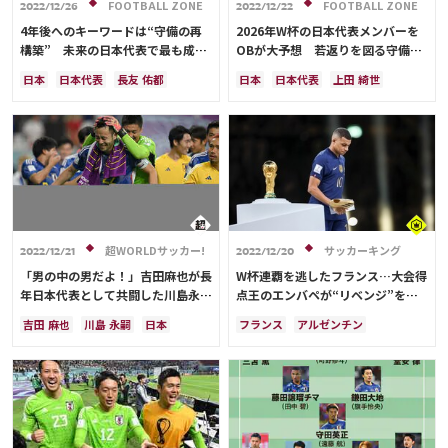
FOOTBALL ZONE
FOOTBALL ZONE
2022/12/26
2022/12/22
運営会社
4年後へのキーワードは“守備の再
2026年W杯の日本代表メンバーを
構築” 未来の日本代表で最も成長
OBが大予想 若返りを図る守備
ご利用にあたって
が求められる選手たちは？
陣、軸が欲しいFWの顔ぶれは？
日本
日本代表
長友 佑都
日本
日本代表
上田 綺世
プライバシーポリシー
酒井 宏樹
川島 永嗣
吉田 麻也
酒井 宏樹
冨安 健洋
ドイツ
お問い合わせ
柴崎 岳
板倉 滉
冨安 健洋
スペイン
川島 永嗣
権田 修一
遠藤 航
谷 晃生
田中 碧
シュミット・ダニエル
谷 晃生
伊藤 洋輝
カタール
谷口 彰悟
板倉 滉
前田 大然
遠藤 航
Share
植田 直通
三笘 薫
上田 綺世
大迫 勇也
クロアチア
オランダ
久保 建英
堂安 律
前田 大然
カナダ
メキシコ
アメリカ
© AbemaTV. Inc. All Rights Reserved.
相馬 勇紀
町野 修斗
権田 修一
コスタリカ
長友 佑都
吉田 麻也
シュミット・ダニエル
山根 視来
谷口 彰悟
山根 視来
中山 雄太
超WORLDサッカー!
サッカーキング
2022/12/21
2022/12/20
中山 雄太
原口 元気
伊東 純也
伊東 純也
浅野 拓磨
守田 英正
「男の中の男だよ！」吉田麻也が長
W杯連覇を逃したフランス…大会得
浅野 拓磨
南野 拓実
守田 英正
三笘 薫
田中 碧
久保 建英
年日本代表として共闘した川島永嗣
点王のエンバペが“リベンジ”を誓
鎌田 大地
大迫 勇也
鎌田 大地
堂安 律
伊藤 洋輝
への想いを綴る「学ぶことだらけだ
う「また戻ってくる」
吉田 麻也
川島 永嗣
日本
フランス
アルゼンチン
町野 修斗
った」
日本代表
ブラジル
権田 修一
イングランド
ポーランド
デンマーク
モロッコ
日本
オーストラリア
川島 永嗣
日本代表