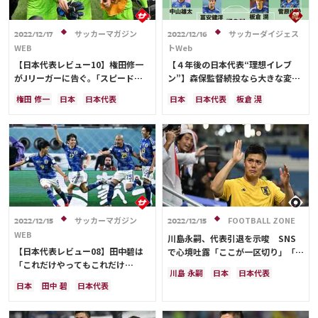
サッカーマガジン
サッカーダイジェス
2022/12/17
2022/12/16
WEB
トWeb
【日本代表レビュー10】権田修一
【４年後の日本代表“理想イレブ
がJリーガーに告ぐ。｢スピードを
ン”】森保監督続投なら大きな変更
上げなければ差が開く｣という金言
はなさそう。板倉にはモチベーター
権田 修一
日本
日本代表
日本
日本代表
板倉 滉
としての役割を期待したい
ドイツ
スペイン
クロアチア
大迫 勇也
クロアチア
長友 佑都
ニャブリ
コスタリカ
川島 永嗣
酒井 宏樹
ドイツ
スペイン
シュミット・ダニエル
川島 永嗣
吉田 麻也
浅野 拓磨
久保 建英
カタール
ポルトガル
コスタリカ
中山 雄太
C・ロナウド
鎌田 大地
サディオ・マネ
前田 大然
町野 修斗
サッカーマガジン
FOOTBALL ZONE
2022/12/15
2022/12/15
WEB
川島永嗣、代表引退を示唆 SNS
【日本代表レビュー08】田中碧は
で心境吐露「ここが一区切り」「す
「これだけやってもこれだけ
べての日々が僕にとっての永遠の宝
川島 永嗣
日本
日本代表
か…」。子どもに戻って大人になっ
物」
日本
田中 碧
日本代表
ドイツ
スペイン
フランス
た人生を変えた日々
スペイン
ドイツ
クロアチア
クロアチア
権田 修一
三笘 薫
川島 永嗣
コスタリカ