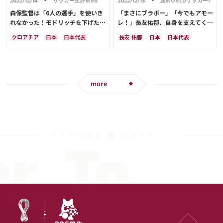
2022/12/14
2022/12/13
森保監督は「6人の選手」を使いき
「まさにブラボー」「今でもアモー
れなかった！モドリッチを下げたク
レ！」長友佑都、自身を支えてくれ
ロアチア…「ベスト8の戦い」で通
た妻・平愛梨さんのバースデーを祝
クロアチア
日本
日本代表
長友 佑都
日本
日本代表
用する「選手数の差」《日本代表現
い感謝「愛梨がいなければ4度目の
ルカ・モドリッチ
コスタリカ
カタール
ドイツ
川島 永嗣
地ルポ》
W杯に行けなかったと思う」
上田 綺世
相馬 勇紀
町野 修斗
ポルトガル
モロッコ
柴崎 岳
カタール
スペイン
川島 永嗣
more
シュミット・ダニエル
山根 視来
田中 碧
久保 建英
板倉 滉
伊藤 洋輝