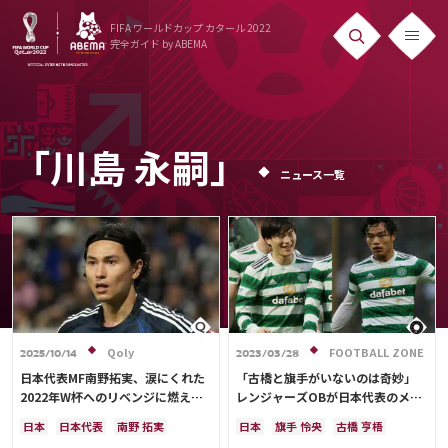
FIFA ワールドカップ カタール 2022
完全ガイド
by ABEMA
ニュース
News
「川島 永嗣」
ニュース一覧
出場国
Teams
日本代表
Team Japan
日程・結果
Qoly
FOOTBALL ZONE
2025/10/14
2023/03/28
日本代表MF南野拓実、涙にくれた
「古橋と旗手がいないのは奇妙」
Schedule
2022年W杯へのリベンジに燃える
レンジャーズOBが日本代表のメン
「絶対にリベンジしたい」「サッカ
バー選考に持論
ランキング
日本
日本代表
南野 拓実
日本
旗手 怜央
古橋 亨梧
ー人生をかけた戦い」
クロアチア
長友 佑都
ドイツ
日本代表
前田 大然
スペイン