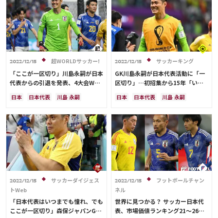
長友 佑都
吉田 麻也
超WORLDサッカー!
サッカーキング
2022/12/15
2022/12/15
「ここが一区切り」川島永嗣が日本
GK川島永嗣が日本代表活動に「一
代表からの引退を発表、4大会W杯
区切り」…初招集から15年「いつ
メンバー入りの守護神「ここからは
までも憧れ」
日本
日本代表
川島 永嗣
日本
日本代表
川島 永嗣
また自分の挑戦に集中していきた
フランス
ベルギー
ブラジル
フランス
ベルギー
ブラジル
い」
長友 佑都
酒井 宏樹
サッカーダイジェス
フットボールチャン
2022/12/15
2022/12/15
トWeb
ネル
「日本代表はいつまでも憧れ、でも
世界に見つかる？ サッカー日本代
ここが一区切り」森保ジャパンGK
表、市場価値ランキング21～26