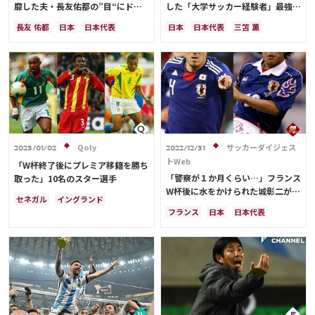
靡した夫・長友佑都の”目“にドン
した「大学サッカー経験者」最強ベ
Ranking
引き！？千鳥ノブさんも笑う「ご夫
ストイレブン
長友 佑都
日本
日本代表
日本
日本代表
三笘 薫
人から見ても…」
大会について
オーストラリア
サディオ・マネ
長友 佑都
フランス
カタール
ベルギー
クロアチア
About
シュミット・ダニエル
中山 雄太
スペイン
ポルトガル
アルゼンチン
韓国
谷 晃生
谷口 彰悟
柴崎 岳
伊東 純也
視聴方法
守田 英正
サディオ・マネ
Qoly
サッカーダイジェス
2023/01/02
2022/12/31
iOS Apps
トWeb
「W杯終了後にプレミア移籍を勝ち
「警察が１か月くらい…」フランス
取った」10名のスター選手
W杯後に水をかけられた城彰二が、
Android
セネガル
イングランド
さらなる“被害”を明かす！闘莉王
フランス
日本
日本代表
ブラジル
アルゼンチン
は「勉強になります」と感心
田中 碧
サディオ・マネ
エクアドル
ガーナ
モロッコ
Web
ドイツ
フランス
ウルグアイ
ABEMAの視聴について
メキシコ
韓国
アメリカ
日本
TV
サディオ・マネ