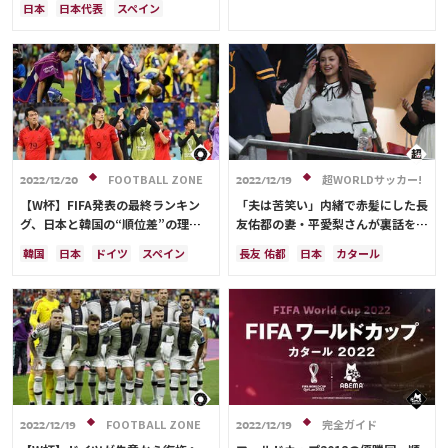
日本
日本代表
スペイン
キリアン・ムバッペ
ドイツ
コスタリカ
リオネル・メッシ
クロアチア
サウジアラビア
イングランド
オランダ
日本
日本代表
ブラジル
モロッコ
守田 英正
サディオ・マネ
三笘 薫
鎌田 大地
サディオ・マネ
堂安 律
遠藤 航
FOOTBALL ZONE
超WORLDサッカー!
2022/12/20
2022/12/19
【W杯】FIFA発表の最終ランキン
「夫は苦笑い」内緒で赤髪にした長
グ、日本と韓国の“順位差”の理由
友佑都の妻・平愛梨さんが裏話を告
に韓国メディア言及「なぜ違うの
白「髪を染めたその日に…」
韓国
日本
ドイツ
スペイン
長友 佑都
日本
カタール
か」
アルゼンチン
クロアチア
日本代表
サディオ・マネ
スイス
オランダ
ポーランド
ブラジル
セネガル
アメリカ
オーストラリア
カタール
イラン
サウジアラビア
デンマーク
セルビア
フランス
ベルギー
イングランド
ポルトガル
エクアドル
FOOTBALL ZONE
完全ガイド
2022/12/19
2022/12/19
ウルグアイ
カナダ
メキシコ