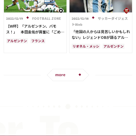
FOOTBALL ZONE
サッカーダイジェス
2022/12/19
2022/12/18
トWeb
【W杯】「アルゼンチン、バモ
「他国の人からは見苦しいかもしれ
ス！」 本田圭佑が興奮に「ごめー
ない」レジェンドOBが語るアルゼ
ん！」…先制後は「ちょ、喜び過ぎ
アルゼンチン
フランス
ンチン代表とファンの“特異な一体
んなって」
リオネル・メッシ
アルゼンチン
リオネル・メッシ
メキシコ
感”。泥臭いタレント軍団を牽引す
カタール
メキシコ
日本
サディオ・マネ
るメッシは美しく、感動的だ【W
サディオ・マネ
アンヘル・ディ・マリア
杯】
more