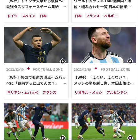
【W杯】ドイツが失意から復権へ、
ワールドカップ2018の優勝国・順
ガーナ
カメルーン
モロッコ
最強タスクフォースチーム集結 残
位・組み合わせ一覧 日本の結果
ウェールズ
コスタリカ
された時間は1年半…再建の第一歩
は？
ドイツ
スペイン
日本
日本
フランス
ベルギー
サディオ・マネ
とは？
コスタリカ
日本代表
クロアチア
イングランド
サディオ・マネ
セネガル
ブラジル
ポーランド
アルゼンチン
ドイツ
ウルグアイ
オーストラリア
サウジアラビア
デンマーク
スペイン
メキシコ
スイス
ポルトガル
イラン
セルビア
モロッコ
韓国
コスタリカ
FOOTBALL ZONE
FOOTBALL ZONE
2022/12/19
2022/12/19
日本代表
原口 元気
浅野 拓磨
【W杯】終盤でも迫力満点…ムバッ
【W杯】「えぐい、えぐない？」
ロメル・ルカク
サディオ・マネ
ペに「お前ずっと出てんの？」 本
メッシの勝ち越し弾、本田圭佑は感
ケビン・デ・ブライネ
田圭佑が驚嘆「途中から出てきたん
情爆発「ヤバいって、マジで！」
キリアン・ムバッペ
フランス
リオネル・メッシ
アルゼンチン
アントワーヌ・グリーズマン
ちゃうんか…」
アルゼンチン
メキシコ
フランス
キリアン・ムバッペ
ハリー・ケイン
オランダ
リオネル・メッシ
サディオ・マネ
メキシコ
サディオ・マネ
プレーオフ
アメリカ
アンヘル・ディ・マリア
アンヘル・ディ・マリア
ルカ・モドリッチ
リオネル・メッシ
ポール・ポグバ
大迫 勇也