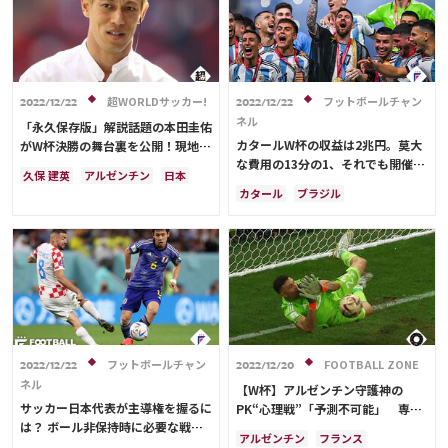
サウジアラビア
オランダ
運営会社
ブラジル
セネガル
韓国
ご利用にあたって
オーストラリア
イラン
デンマーク
ベルギー
プライバシーポリシー
超WORLDサッカー!
フットボールチャン
ポーランド
プレーオフ
2022/12/22
2022/12/22
お問い合わせ
ネル
エクアドル
ウルグアイ
「永久保存版」解説話題の本田圭佑
メキシコ
ガーナ
カメルーン
カタールW杯の収益は2兆円。莫大
がW杯決勝の舞台裏を公開！現地サ
な費用の13分の1、それでも開催し
ポとの交流や寺川アナとの打ち合わ
アメリカ
日本代表
三笘 薫
久保 建英
アルゼンチン
日本
た意味とは？
せまで「世界のホンダ」
Share
田中 碧
C・ロナウド
カタール
ブラジル
日本代表
リオネル・メッシ
キリアン・ムバッペ
アルゼンチン
サディオ・マネ
サディオ・マネ
© AbemaTV. Inc. All Rights Reserved.
サディオ・マネ
フットボールチャン
FOOTBALL ZONE
2022/12/22
2022/12/20
ネル
【W杯】アルゼンチン守護神の
サッカー日本代表が主導権を握るに
PK“心理戦”「予測不可能」 専門
は？ ボール非保持時に必要な戦術
家が指摘、盛大な喜びアクションの
アルゼンチン
フランス
的な共通理解【W杯総括後編】
訳とは