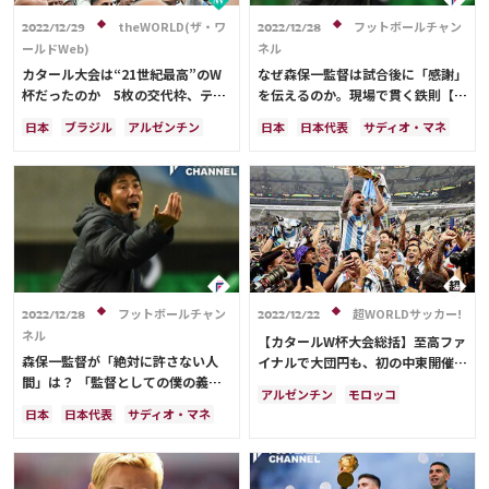
メディアアライアンス
theWORLD(ザ・ワ
フットボールチャン
2022/12/29
2022/12/28
ールドWeb)
ネル
カタール大会は“21世紀最高”のW
なぜ森保一監督は試合後に「感謝」
杯だったのか 5枚の交代枠、テク
を伝えるのか。現場で貫く鉄則【非
ノロジーの進化などサッカーは新時
カリスマ型監督論（3）】
日本
ブラジル
アルゼンチン
日本
日本代表
サディオ・マネ
代へ
フランス
イングランド
セネガル
日本代表
サディオ・マネ
フットボールチャン
超WORLDサッカー!
2022/12/28
2022/12/22
ネル
【カタールW杯大会総括】至高ファ
森保一監督が「絶対に許さない人
イナルで大団円も、初の中東開催は
間」は？ 「監督としての僕の義
多くの課題残す
アルゼンチン
モロッコ
務」【非カリスマ型監督論（2）】
日本
日本代表
サディオ・マネ
スペイン
フランス
クロアチア
日本
ドイツ
カタール
ポルトガル
コスタリカ
リオネル・メッシ