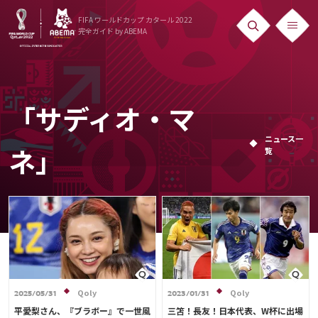
FIFA ワールドカップ カタール 2022
完全ガイド
by ABEMA
ニュース
News
「サディオ・マ
出場国
ニュース一
覧
Teams
ネ」
日本代表
Team Japan
日程・結果
Schedule
Qoly
Qoly
2025/05/31
2023/01/31
ランキング
平愛梨さん、『ブラボー』で一世風
三笘！長友！日本代表、W杯に出場