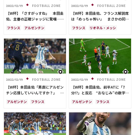
FOOTBALL ZONE
FOOTBALL ZONE
2022/12/19
2022/12/19
【W杯】「さすがっすね」 本田圭
【W杯】本田圭佑、フランス解説席
佑、主審の正確ジャッジに驚嘆…ダ
は「めっちゃ怖い」 まさかの同点
イブ見抜き「よう見てますね」
劇で「もうメッシ推しで行かせても
フランス
アルゼンチン
フランス
リオネル・メッシ
らいますよ！」
キリアン・ムバッペ
メキシコ
アルゼンチン
メキシコ
リオネル・メッシ
サディオ・マネ
キリアン・ムバッペ
アンヘル・ディ・マリア
サディオ・マネ
アンヘル・ディ・マリア
FOOTBALL ZONE
FOOTBALL ZONE
2022/12/19
2022/12/19
【W杯】本田圭佑「素直にアルゼン
【W杯】本田圭佑、前半ATに「7
チン応援していいんですか？」 寺
分!?」と反応 “おなじみ”の数字に
川アナとの軽妙やり取り「どちらの
思わずツッコミ「これ何回言わせる
アルゼンチン
フランス
アルゼンチン
フランス
解説も…」
んすか？」
リオネル・メッシ
メキシコ
リオネル・メッシ
メキシコ
サディオ・マネ
サディオ・マネ
アンヘル・ディ・マリア