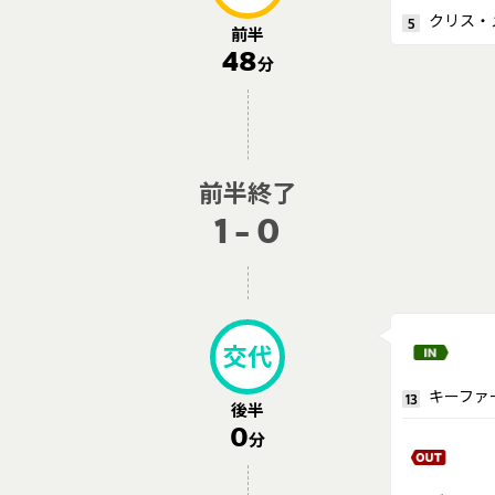
クリス・
5
前半
48
分
前半終了
1 - 0
交代
キーファ
13
後半
0
分