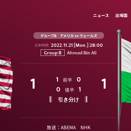
ニュース
出場国
グループB アメリカ vs ウェールズ
2022.11.21 [Mon.] 28:00
日本時間
Ahmad Bin Ali
Group B
1
1
0
1
前半
0
1
後半
引き分け
放送：ABEMA NHK