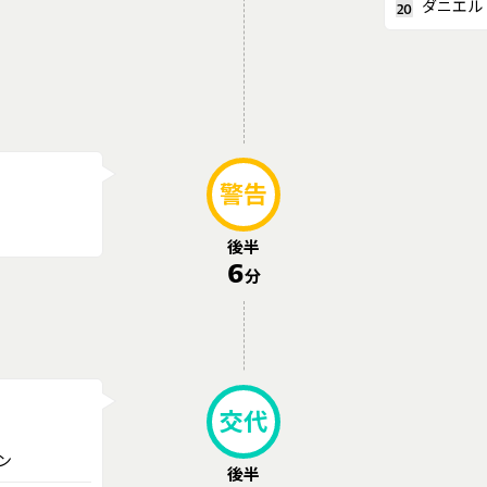
ダニエル
20
警告
後半
6
分
交代
ン
後半