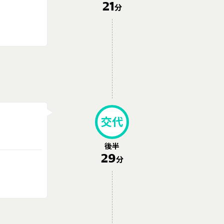
21
分
交代
後半
29
分