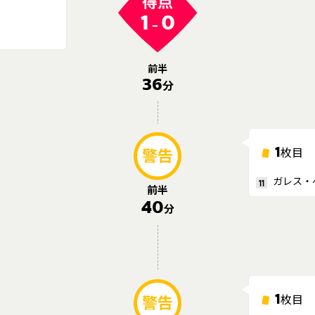
得点
1
0
-
前半
36
分
1
枚目
警告
ガレス・
11
前半
40
分
1
枚目
警告