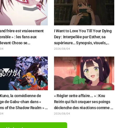
Neon Genesis Evangelion » en
combinaison Plugsuit
and frère est vraieeement
I Want to Love You Till Your Dying
orable » : les fans aux
Day : Interpellée par Esther, sa
devant Choso se
supérieure… Synopsis, visuels,
hant de Yūji Itadori sur
bande-annonce WEB et affiches
/04
2026/08/04
ration inédite de l'exposition
de l'épisode 5 de l'anime dévoilés
nime « JUJUTSU KAISEN »
 Kuno, la comédienne de
« Régler cette affaire... » : Kou
ge de Gabu-chan dans «
Reirin qui fait craquer ses poings
s of the Shadow Realm » :
déclenche des réactions comme «
emblais de tout mon corps et
Quelle tête de mule (lol) » et «
/04
2026/08/04
ais... » Elle révèle les
Regardez cette tête » / Épisode 4
es de son "interprétation
de « Though I Am an Inept