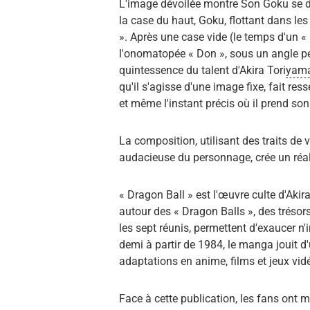
L'image dévoilée montre Son Goku se d
la case du haut, Goku, flottant dans le
». Après une case vide (le temps d'un «
l'onomatopée « Don », sous un angle perc
quintessence du talent d'Akira Tori
yam
qu'il s'agisse d'une image fixe, fait re
et même l'instant précis où il prend s
La composition, utilisant des traits de 
audacieuse du personnage, crée un réali
« Dragon Ball » est l'œuvre culte d'Aki
autour des « Dragon Balls », des trésor
les sept réunis, permettent d'exaucer n
demi à partir de 1984, le manga jouit d
adaptations en anime, films et jeux vid
Face à cette publication, les fans ont mu