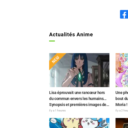
Actualités Anime
Lisa éprouvait une rancœur hors
Une ph
du commun envers les humains...
bout du
Synopsis et premières images de
Moria !
l'épisode 6 de l'anime « Goodbye,
rendu 
il y a 1 heures
il y a 2 he
Lara » dévoilés !
doubla
assisté