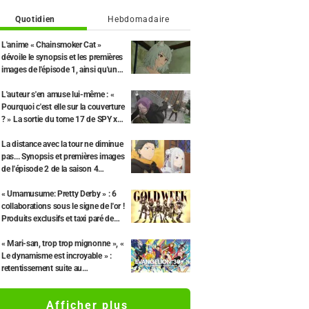
Quotidien
Hebdomadaire
L'anime « Chainsmoker Cat »
dévoile le synopsis et les premières
images de l'épisode 1, ainsi qu'une
interview de Tetsu Inada (le
propriétaire)
L'auteur s'en amuse lui-même : «
Pourquoi c'est elle sur la couverture
? » La sortie du tome 17 de SPY x
FAMILY et sa couverture avec «
Madame Tonitrus » font le buzz.
La distance avec la tour ne diminue
pas... Synopsis et premières images
de l'épisode 2 de la saison 4
(épisode 68) de l'anime « Re:Zero -
Starting Life in Another World »
« Umamusume: Pretty Derby » : 6
collaborations sous le signe de l'or !
Produits exclusifs et taxi paré de
feuilles d'or de Kanazawa.
« Mari-san, trop trop mignonne », «
Le dynamisme est incroyable » :
retentissement suite au
dévoilement d'un superbe dessin
de Hidenori Matsubara
Afficher plus
représentant les trois filles de «