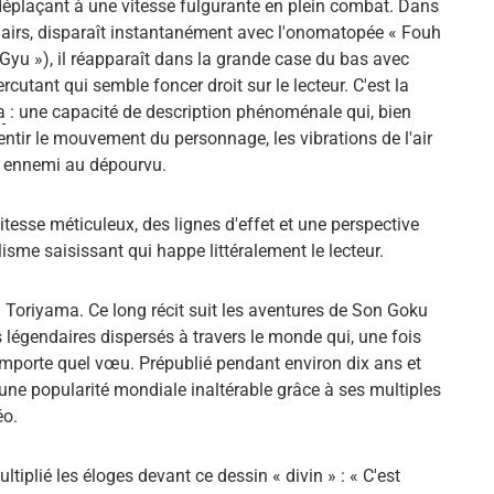
éplaçant à une vitesse fulgurante en plein combat. Dans
s airs, disparaît instantanément avec l'onomatopée « Fouh
 Gyu »), il réapparaît dans la grande case du bas avec
utant qui semble foncer droit sur le lecteur. C'est la
a
: une capacité de description phénoménale qui, bien
ssentir le mouvement du personnage, les vibrations de l'air
on ennemi au dépourvu.
vitesse méticuleux, des lignes d'effet et une perspective
sme saisissant qui happe littéralement le lecteur.
ra Toriyama. Ce long récit suit les aventures de Son Goku
s légendaires dispersés à travers le monde qui, une fois
'importe quel vœu. Prépublié pendant environ dix ans et
'une popularité mondiale inaltérable grâce à ses multiples
éo.
ltiplié les éloges devant ce dessin « divin » : « C'est