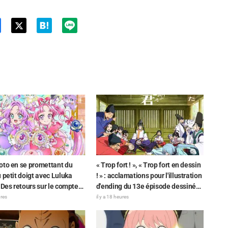
Twit
ter
oto en se promettant du
« Trop fort ! », « Trop fort en dessin
 petit doigt avec Luluka
! » : acclamations pour l'illustration
 Des retours sur le compte
d'ending du 13e épisode dessinée
de la comédienne de
par Asaki Yuikawa, la comédienne
ures
il y a 18 heures
ge Nao Tōyama après avoir
doublant le protagoniste de « The
 au Dream Stage de « Star
Elusive Samurai »