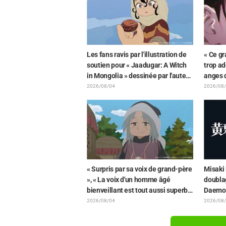
Les fans ravis par l'illustration de
« Ce gr
soutien pour « Jaadugar: A Witch
trop ad
in Mongolia » dessinée par l'auteur
anges 
de « Yowamushi Pedal » : « Voilà
rapproc
2026/08/04
2026/08
ce qui se passe quand la personne
l'illust
avec le style le plus différent
de l'a
dessine ces personnages »
« Surpris par sa voix de grand-père
Misaki
», « La voix d'un homme âgé
doubla
bienveillant est tout aussi superbe
Daemon
» : Akira Ishida en chef de clan
« Je tr
2026/08/04
2026/08
dans l'épisode 6 de l'anime «
je pleur
Jaadugar: A Witch in Mongolia »
couliss