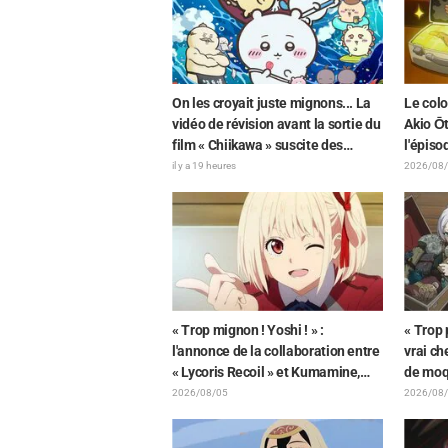
Detecti
Arcana
On les croyait juste mignons... La
Le colo
vidéo de révision avant la sortie du
Akio Ōt
film « Chiikawa » suscite des
l'épiso
réactions surprises face au
Ghost i
il y a 19 heures
2026/08
décalage : « C'est plus sévère
du comé
qu'imaginé », « Ça ne parle que de
dévoil
travail »
« Trop mignon ! Yoshi ! » :
« Trop p
l'annonce de la collaboration entre
vrai ch
« Lycoris Recoil » et Kumamine,
de moq
créateur du « Chat au travail »,
la pelu
2026/08/05
2026/08
suscite une pluie de « Yoshi ! »
un Mimi
de « Fr