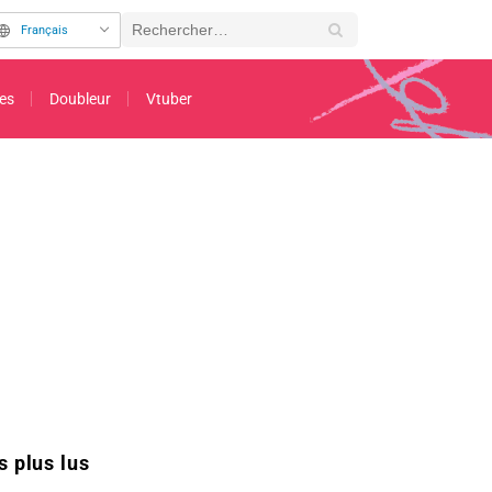
Français
es
Doubleur
Vtuber
n Ball » émeut à nouveau les fans : « L'aboutissement de l'expression de la vite
s plus lus