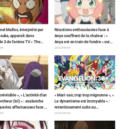
ve Precure! » : « C’est le W
 »
nel Malles, interprété par
Réactions enthousiastes face à
suka, apparaît dans
Anya souffrant de la chaleur : «
de 3 de l'anime TV « The
Anya est en train de fondre » sur
n the Shell » ! Commentaire
l'illustration d'annonce de « SPY x
/06
2026/08/06
dien et carte de fin
FAMILY »
és
révisible », « L'activité d'un
« Mari-san, trop trop mignonne », «
ercheur (lol) » : avalanche
Le dynamisme est incroyable » :
ueries affectueuses face à
retentissement suite au
che de Frieren piégée par
dévoilement d'un superbe dessin
/04
2026/08/04
que lors d'une exposition
de Hidenori Matsubara
ieren »
représentant les trois filles de «