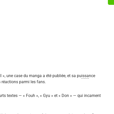
ll », une case du manga a été publiée, et sa pu
issa
nce
s réactions parmi les fans.
ts textes — « Fouh », « Gyu » et « Don » — qui incarnent