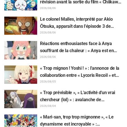
révision avant la sortie du film « Chiikawa
» suscite des réactions surprises face au
2026/08/06
décalage : « C'est plus sévère qu'imaginé
Le colonel Malles, interprété par Akio
», « Ça ne parle que de travail »
Ōtsuka, apparaît dans l'épisode 3 de
l'anime TV « The Ghost in the Shell » !
2026/08/06
Commentaire du comédien et carte de fin
Réactions enthousiastes face à Anya
dévoilés
souffrant de la chaleur : « Anya est en
train de fondre » sur l'illustration
2026/08/06
d'annonce de « SPY x FAMILY »
« Trop mignon ! Yoshi ! » : l'annonce de la
collaboration entre « Lycoris Recoil » et
Kumamine, créateur du « Chat au travail »,
2026/08/05
suscite une pluie de « Yoshi ! »
« Trop prévisible », « L'activité d'un vrai
chercheur (lol) » : avalanche de
moqueries affectueuses face à la peluche
2026/08/04
de Frieren piégée par un Mimique lors
« Mari-san, trop trop mignonne », « Le
d'une exposition de « Frieren »
dynamisme est incroyable » :