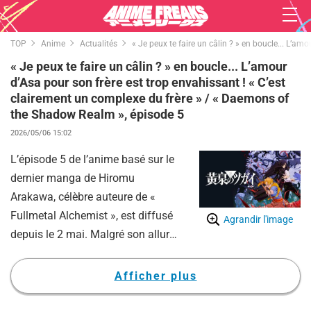
TOP
Anime
Actualités
« Je peux te faire un câlin ? » en boucle... L’a
« Je peux te faire un câlin ? » en boucle... L’amour
d’Asa pour son frère est trop envahissant ! « C’est
clairement un complexe du frère » / « Daemons of
the Shadow Realm », épisode 5
2026/05/06 15:02
L’épisode 5 de l’anime basé sur le
dernier manga de Hiromu
Arakawa, célèbre auteure de «
Fullmetal Alchemist », est diffusé
Agrandir l'image
depuis le 2 mai. Malgré son allure
mature, il s'avère qu'Asa (doublée
par Yume Miyamoto) souffre d'un
Afficher plus
sérieux « complexe du frère », ce
qui a enflammé la toile : « Quel