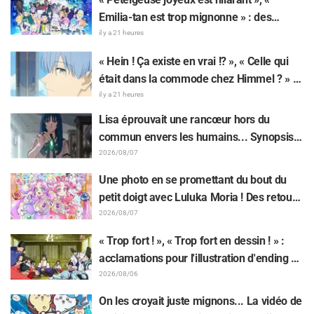
Emilia-tan est trop mignonne » : des
réactions enthousiastes après la
il y a 21 heures
révélation du visuel de l'événement des 10
« Hein ! Ça existe en vrai !? », « Celle qui
ans de l'anime « Re:Zero - Starting Life in
était dans la commode chez Himmel ? » :
Another World »
l’exposition de la « corne du Dragon Noir »
il y a 21 heures
apparue dans l’épisode 1 de « Frieren »
Lisa éprouvait une rancœur hors du
laisse les fans stupéfaits
commun envers les humains... Synopsis
et premières images de l'épisode 6 de
2026/08/07
l'anime « Goodbye, Lara » dévoilés !
Une photo en se promettant du bout du
petit doigt avec Luluka Moria ! Des retours
sur le compte rendu de la comédienne de
2026/08/07
doublage Nao Tōyama après avoir assisté
« Trop fort ! », « Trop fort en dessin ! » :
au Dream Stage de « Star Detective
acclamations pour l'illustration d'ending du
Precure! » : « C’est le W Arcana »
13e épisode dessinée par Asaki Yuikawa,
2026/08/06
la comédienne doublant le protagoniste
On les croyait juste mignons... La vidéo de
de « The Elusive Samurai »