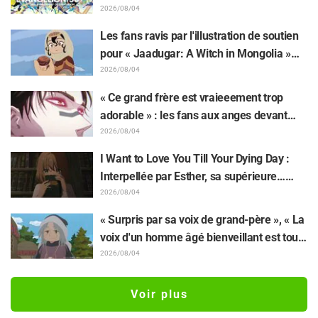
retentissement suite au dévoilement d'un
2026/08/04
superbe dessin de Hidenori Matsubara
Les fans ravis par l'illustration de soutien
représentant les trois filles de « Neon
pour « Jaadugar: A Witch in Mongolia »
Genesis Evangelion » en combinaison
dessinée par l'auteur de « Yowamushi
2026/08/04
Plugsuit
Pedal » : « Voilà ce qui se passe quand la
« Ce grand frère est vraieeement trop
personne avec le style le plus différent
adorable » : les fans aux anges devant
dessine ces personnages »
Choso se rapprochant de Yūji Itadori sur
2026/08/04
l'illustration inédite de l'exposition de
I Want to Love You Till Your Dying Day :
l'anime « JUJUTSU KAISEN »
Interpellée par Esther, sa supérieure…
Synopsis, visuels, bande-annonce WEB et
2026/08/04
affiches de l'épisode 5 de l'anime dévoilés
« Surpris par sa voix de grand-père », « La
voix d'un homme âgé bienveillant est tout
aussi superbe » : Akira Ishida en chef de
2026/08/04
clan dans l'épisode 6 de l'anime «
Jaadugar: A Witch in Mongolia »
Voir plus