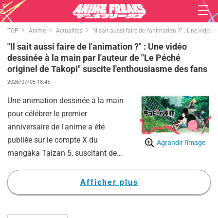
TOP
Anime
Actualités
"Il sait aussi faire de l'animation ?" : Une vidé
"Il sait aussi faire de l'animation ?" : Une vidéo
dessinée à la main par l'auteur de "Le Péché
originel de Takopi" suscite l'enthousiasme des fans
2026/07/05 18:45
Une animation dessinée à la main
pour célébrer le premier
anniversaire de l'anime a été
publiée sur le compte X du
Agrandir l'image
mangaka Taizan 5, suscitant de
vives réactions parmi les fans.
La vidéo dévoile un style brut et
Afficher plus
chaleureux, entièrement composé
de dessins au trait en noir et