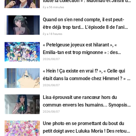
toute la collection » : Maomao et Jinshi de
face caméra, tandis que des
« Les Carnets de l’Apothicaire : Le Film »
il y a 56 minutes
messages de félicitations tels que
immortalisés sous forme de figurines
Quand on s'en rend compte, il est peut-
"Anime" et "Félicitations"
élaborées en tenue du film
être déjà trop tard… L'épisode 8 de l'anime
apparaissent autour d'eux.
« BanG Dream! Yume∞Mita » dévoile son
il y a 18 heures
synopsis et ses premières images !
« Petelgeuse joyeux est hilarant », «
Emilia-tan est trop mignonne » : des
réactions enthousiastes après la
2026/08/07
révélation du visuel de l'événement des 10
« Hein ! Ça existe en vrai !? », « Celle qui
ans de l'anime « Re:Zero - Starting Life in
était dans la commode chez Himmel ? » :
Another World »
l’exposition de la « corne du Dragon Noir »
2026/08/07
apparue dans l’épisode 1 de « Frieren »
Lisa éprouvait une rancœur hors du
laisse les fans stupéfaits
commun envers les humains... Synopsis
et premières images de l'épisode 6 de
2026/08/07
l'anime « Goodbye, Lara » dévoilés !
Une photo en se promettant du bout du
petit doigt avec Luluka Moria ! Des retours