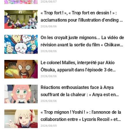
sur le compte rendu de la comédienne de
2026/08/07
doublage Nao Tōyama après avoir assisté
« Trop fort ! », « Trop fort en dessin ! » :
au Dream Stage de « Star Detective
acclamations pour l'illustration d'ending du
Precure! » : « C’est le W Arcana »
13e épisode dessinée par Asaki Yuikawa,
2026/08/06
la comédienne doublant le protagoniste
On les croyait juste mignons... La vidéo de
de « The Elusive Samurai »
révision avant la sortie du film « Chiikawa
» suscite des réactions surprises face au
2026/08/06
décalage : « C'est plus sévère qu'imaginé
Le colonel Malles, interprété par Akio
», « Ça ne parle que de travail »
Ōtsuka, apparaît dans l'épisode 3 de
l'anime TV « The Ghost in the Shell » !
2026/08/06
Commentaire du comédien et carte de fin
Réactions enthousiastes face à Anya
dévoilés
souffrant de la chaleur : « Anya est en
train de fondre » sur l'illustration
2026/08/06
d'annonce de « SPY x FAMILY »
« Trop mignon ! Yoshi ! » : l'annonce de la
collaboration entre « Lycoris Recoil » et
Kumamine, créateur du « Chat au travail »,
2026/08/05