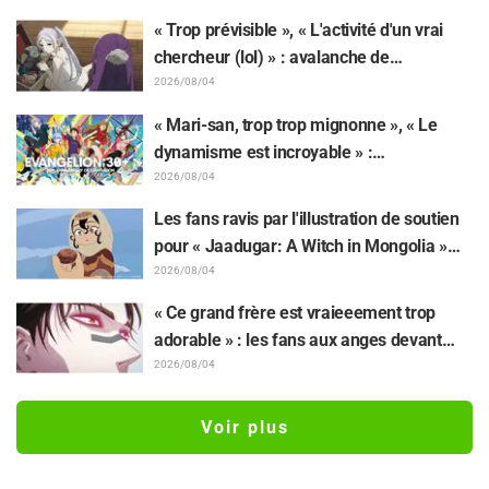
suscite une pluie de « Yoshi ! »
« Trop prévisible », « L'activité d'un vrai
chercheur (lol) » : avalanche de
moqueries affectueuses face à la peluche
2026/08/04
de Frieren piégée par un Mimique lors
« Mari-san, trop trop mignonne », « Le
d'une exposition de « Frieren »
dynamisme est incroyable » :
retentissement suite au dévoilement d'un
2026/08/04
superbe dessin de Hidenori Matsubara
Les fans ravis par l'illustration de soutien
représentant les trois filles de « Neon
pour « Jaadugar: A Witch in Mongolia »
Genesis Evangelion » en combinaison
dessinée par l'auteur de « Yowamushi
2026/08/04
Plugsuit
Pedal » : « Voilà ce qui se passe quand la
« Ce grand frère est vraieeement trop
personne avec le style le plus différent
adorable » : les fans aux anges devant
dessine ces personnages »
Choso se rapprochant de Yūji Itadori sur
2026/08/04
l'illustration inédite de l'exposition de
l'anime « JUJUTSU KAISEN »
Voir plus