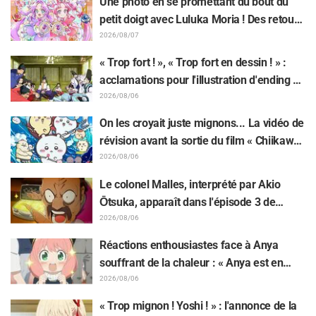
Une photo en se promettant du bout du
petit doigt avec Luluka Moria ! Des retours
sur le compte rendu de la comédienne de
2026/08/07
doublage Nao Tōyama après avoir assisté
« Trop fort ! », « Trop fort en dessin ! » :
au Dream Stage de « Star Detective
acclamations pour l'illustration d'ending du
Precure! » : « C’est le W Arcana »
13e épisode dessinée par Asaki Yuikawa,
2026/08/06
la comédienne doublant le protagoniste
On les croyait juste mignons... La vidéo de
de « The Elusive Samurai »
révision avant la sortie du film « Chiikawa
» suscite des réactions surprises face au
2026/08/06
décalage : « C'est plus sévère qu'imaginé
Le colonel Malles, interprété par Akio
», « Ça ne parle que de travail »
Ōtsuka, apparaît dans l'épisode 3 de
l'anime TV « The Ghost in the Shell » !
2026/08/06
Commentaire du comédien et carte de fin
Réactions enthousiastes face à Anya
dévoilés
souffrant de la chaleur : « Anya est en
train de fondre » sur l'illustration
2026/08/06
d'annonce de « SPY x FAMILY »
« Trop mignon ! Yoshi ! » : l'annonce de la