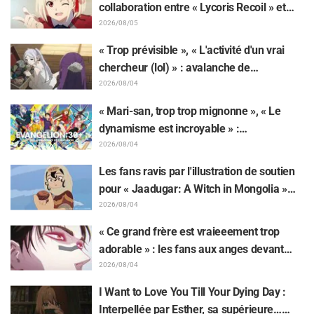
collaboration entre « Lycoris Recoil » et
Kumamine, créateur du « Chat au travail »,
2026/08/05
suscite une pluie de « Yoshi ! »
« Trop prévisible », « L'activité d'un vrai
chercheur (lol) » : avalanche de
moqueries affectueuses face à la peluche
2026/08/04
de Frieren piégée par un Mimique lors
« Mari-san, trop trop mignonne », « Le
d'une exposition de « Frieren »
dynamisme est incroyable » :
retentissement suite au dévoilement d'un
2026/08/04
superbe dessin de Hidenori Matsubara
Les fans ravis par l'illustration de soutien
représentant les trois filles de « Neon
pour « Jaadugar: A Witch in Mongolia »
Genesis Evangelion » en combinaison
dessinée par l'auteur de « Yowamushi
2026/08/04
Plugsuit
Pedal » : « Voilà ce qui se passe quand la
« Ce grand frère est vraieeement trop
personne avec le style le plus différent
adorable » : les fans aux anges devant
dessine ces personnages »
Choso se rapprochant de Yūji Itadori sur
2026/08/04
l'illustration inédite de l'exposition de
I Want to Love You Till Your Dying Day :
l'anime « JUJUTSU KAISEN »
Interpellée par Esther, sa supérieure…