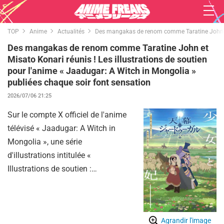
TOP
Anime
Actualités
Des mangakas de renom comme Taratine John et M
Des mangakas de renom comme Taratine John et
Misato Konari réunis ! Les illustrations de soutien
pour l'anime « Jaadugar: A Witch in Mongolia »
publiées chaque soir font sensation
2026/07/06 21:25
Sur le compte X officiel de l'anime
télévisé « Jaadugar: A Witch in
Mongolia », une série
d'illustrations intitulée «
Illustrations de soutien :
célébration de la diffusion ! » est
publiée chaque soir par des
auteurs de mangas variés pour
Agrandir l'image
célébrer l'adaptation animée,