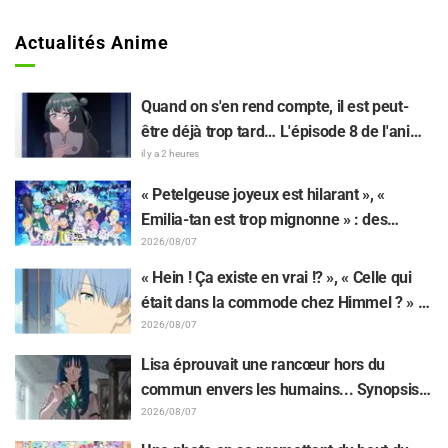
Actualités Anime
Quand on s'en rend compte, il est peut-
être déjà trop tard… L'épisode 8 de l'anime
« BanG Dream! Yume∞Mita » dévoile son
il y a 2 heures
synopsis et ses premières images !
« Petelgeuse joyeux est hilarant », «
Emilia-tan est trop mignonne » : des
réactions enthousiastes après la
2026/08/07
révélation du visuel de l'événement des 10
« Hein ! Ça existe en vrai !? », « Celle qui
ans de l'anime « Re:Zero - Starting Life in
était dans la commode chez Himmel ? » :
Another World »
l’exposition de la « corne du Dragon Noir »
2026/08/07
apparue dans l’épisode 1 de « Frieren »
Lisa éprouvait une rancœur hors du
laisse les fans stupéfaits
commun envers les humains... Synopsis
et premières images de l'épisode 6 de
2026/08/07
l'anime « Goodbye, Lara » dévoilés !