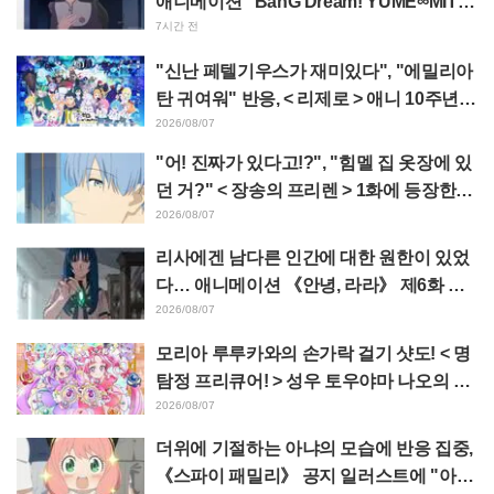
애니메이션 “BanG Dream! YUME∞MITA”
비행이나 초고속 이동을 가능하게
제8화, 줄거리·스틸컷 공개
7시간 전
하는 용신검과 지상을 폭주하는 스
"신난 페텔기우스가 재미있다", "에밀리아
케이트보드라는, 그야말로 '고속
탄 귀여워" 반응, < 리제로 > 애니 10주년
이동 아이템'을 상징하는 두 주인
기념 이벤트 비주얼 공개
2026/08/07
공의 공연이다. 질주감 넘치는 묘
"어! 진짜가 있다고!?", "힘멜 집 옷장에 있
사는 원작자 아오야마 고쇼 작가가
던 거?" < 장송의 프리렌 > 1화에 등장한
탄생시킨 인기 캐릭터들이 작품의
'암흑룡의 뿔' 공개에 팬들 경악
2026/08/07
틀을 넘어 공명하는 호화로운 한
장으로 완성되었다.
리사에겐 남다른 인간에 대한 원한이 있었
다… 애니메이션 《안녕, 라라》 제6화 줄
거리·선공개 컷 공개
2026/08/07
모리아 루루카와의 손가락 걸기 샷도! < 명
탐정 프리큐어! > 성우 토우야마 나오의 드
림 스테이지 관람 보고에 "W 아르카나다"
2026/08/07
반응
더위에 기절하는 아냐의 모습에 반응 집중,
《스파이 패밀리》 공지 일러스트에 "아냐