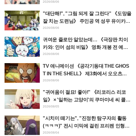
가 녹고 있다"
2026/08/06
"대단해!", "그림 되게 잘 그린다" 《도망을
잘 치는 도련님》 주인공 역 성우 유이카와
아사키의 제13화 ED 일러스트에 찬사 속
2026/08/06
출
귀여운 줄로만 알았는데… 《극장판 치이
카와: 인어 섬의 비밀》 영화 개봉 전 예습
영상이 "생각 이상으로 가혹하다", "노동
2026/08/06
얘기뿐이다"라며 갭에 놀라는 목소리
TV 애니메이션 《공각기동대 THE GHOS
T IN THE SHELL》 제3화에서 오오츠카
아키오가 연기하는 마레스 대령 등장! 캐스
2026/08/06
트 코멘트 & 엔드 카드 공개
"귀여움이 절묘! 좋아!" 《리코리스 리코
일》 × '일하는 고양이'의 쿠마미네 씨 콜라
보 발표에 "좋아!" 반응 잇따라
2026/08/05
"시치미 떼기는", "진정한 탐구자의 활동
(ㅋㅋㅋ)" 전시 미믹에 걸린 프리렌 인형에
태클 쇄도 《장송의 프리렌》
2026/08/04