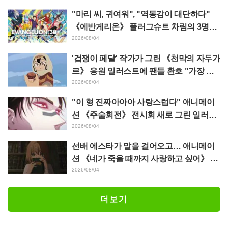
"마리 씨, 귀여워", "역동감이 대단하다"
《에반게리온》 플러그슈트 차림의 3명을
그린 마츠바라 히데노리 씨의 아름다운 드
2026/08/04
로잉 공개에 화제
'겁쟁이 페달' 작가가 그린 《천막의 자두가
르》 응원 일러스트에 팬들 환호 "가장 평
소 그림체가 다른 사람이 그리면 이렇게 된
2026/08/04
다"
"이 형 진짜아아아 사랑스럽다" 애니메이
션 《주술회전》 전시회 새로 그린 일러스
트에서 이타도리 유지에게 다가가는 초소
2026/08/04
에 팬들 환호
선배 에스타가 말을 걸어오고… 애니메이
션 《네가 죽을 때까지 사랑하고 싶어》 제
5화 줄거리·장면 컷·WEB 예고·에피소드
2026/08/04
포스터 공개
더보기