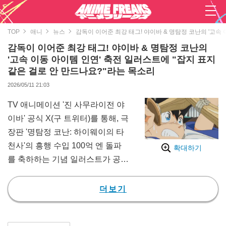
TOP
애니
뉴스
감독이 이어준 최강 태그! 야이바 & 명탐정 코난의 '고속
감독이 이어준 최강 태그! 야이바 & 명탐정 코난의
'고속 이동 아이템 인연' 축전 일러스트에 "잡지 표지
같은 걸로 안 만드나요?"라는 목소리
2026/05/11 21:03
TV 애니메이션 '진 사무라이전 야
이바' 공식 X(구 트위터)를 통해, 극
장판 '명탐정 코난: 하이웨이의 타
천사'의 흥행 수입 100억 엔 돌파
확대하기
를 축하하는 기념 일러스트가 공개
되어 큰 화제를 모으고 있다. 이 일
러스트는 두 작품의 감독을 맡은
더보기
하스이 타카히로 감독과 인연이 닿
은 특별 기획으로, 애니메이터 카