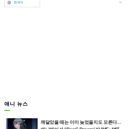
메다 요시미치 씨가 직접 그린 신
한국어
작이다.
공개된 비주얼 상단에는 "100억 돌
파 축하해!"라는 금색 문구가 선명
하다. 중앙에는 전설의 '용신검'을
겨누는 쿠로가네 야이바와 애용하
는 '터보 엔진 스케이트보드'를 든
에도가와 코난(모두 CV: 타카야마
미나미)이 나란히 서서 자신만만한
미소를 짓고 있다. 야이바는 금색
용의 코등이가 특징인 검(코등이에
는 '龍'이라는 글자)을 오른손에 쥐
고, 삐죽삐죽 솟은 파란 머리로 힘
차게 서 있다. 코난은 평소의 파란
애니 뉴스
슈트 차림으로 오른손에는 터보 엔
진 스케이트보드를 들고 왼손으로
깨달았을 때는 이미 늦었을지도 모른다…
어딘가를 가리키고 있다. 작중에서