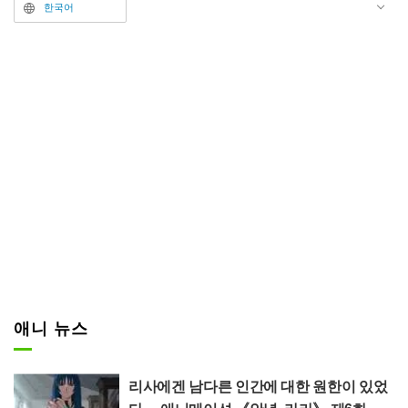
다.
한국어
제10화 ‘테나가와 아시나가’에서
는 유르(CV: 오노 켄쇼) 일행이 테
나가아시나가와 맞서 싸웠다. 테나
가아시나가는 여행 중인 승려에 의
해 뵤노잔(현 반다이산)에 오랜 세
월 봉인되어 있던, 사람을 잡아먹
는 흉악한 츠가이다. 일본 각지에
같은 이름의 거인 설화가 전해 내
려오기 때문에 “들어본 적 있어!”라
며 친숙하게 느낀 시청자도 많았을
것이다.
애니 뉴스
리사에겐 남다른 인간에 대한 원한이 있었