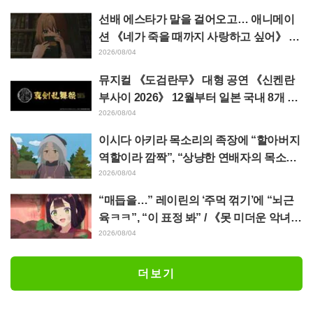
에 팬들 환호
선배 에스타가 말을 걸어오고… 애니메이
션 《네가 죽을 때까지 사랑하고 싶어》 제
5화 줄거리·장면 컷·WEB 예고·에피소드
2026/08/04
포스터 공개
뮤지컬 《도검란무》 대형 공연 《신켄란
부사이 2026》 12월부터 일본 국내 8개 도
시에서 개최 결정! 총 44도검남사가 집결
2026/08/04
이시다 아키라 목소리의 족장에 “할아버지
역할이라 깜짝”, “상냥한 연배자의 목소리
도 좋네” 애니메이션 《천막의 자두가르》
2026/08/04
6화
“매듭을…” 레이린의 ‘주먹 꺾기’에 “뇌근
육ㅋㅋ”, “이 표정 봐” / 《못 미더운 악녀입
니다만》 4화
2026/08/04
더보기