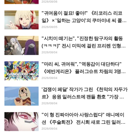
아키오가 연기하는 마레스 대령 등장! 캐스
2026/08/06
트 코멘트 & 엔드 카드 공개
"귀여움이 절묘! 좋아!" 《리코리스 리코
일》 × '일하는 고양이'의 쿠마미네 씨 콜라
보 발표에 "좋아!" 반응 잇따라
2026/08/05
"시치미 떼기는", "진정한 탐구자의 활동
(ㅋㅋㅋ)" 전시 미믹에 걸린 프리렌 인형에
태클 쇄도 《장송의 프리렌》
2026/08/04
"마리 씨, 귀여워", "역동감이 대단하다"
《에반게리온》 플러그슈트 차림의 3명을
그린 마츠바라 히데노리 씨의 아름다운 드
2026/08/04
로잉 공개에 화제
'겁쟁이 페달' 작가가 그린 《천막의 자두가
르》 응원 일러스트에 팬들 환호 "가장 평
소 그림체가 다른 사람이 그리면 이렇게 된
2026/08/04
다"
"이 형 진짜아아아 사랑스럽다" 애니메이
션 《주술회전》 전시회 새로 그린 일러스
트에서 이타도리 유지에게 다가가는 초소
2026/08/04