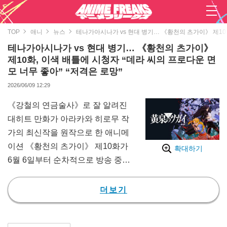
TOP
애니
뉴스
테나가아시나가 vs 현대 병기… 《황천의 츠가이》 제10화
테나가아시나가 vs 현대 병기… 《황천의 츠가이》
제10화, 이색 배틀에 시청자 “데라 씨의 프로다운 면
모 너무 좋아” “저격은 로망”
2026/06/09 12:29
《강철의 연금술사》로 잘 알려진
대히트 만화가 아라카와 히로무 작
가의 최신작을 원작으로 한 애니메
이션 《황천의 츠가이》 제10화가
확대하기
6월 6일부터 순차적으로 방송 중
이다. 일본의 오래된 전승에도 등
장하는 츠가이 ‘테나가아시나가’와
더보기
현대 병기를 구사한 이색적인 전투
장면이 많은 시청자들을 열광시켰