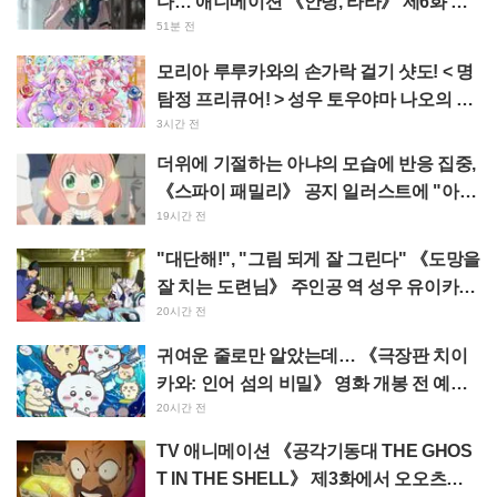
다… 애니메이션 《안녕, 라라》 제6화 줄
거리·선공개 컷 공개
51분 전
모리아 루루카와의 손가락 걸기 샷도! < 명
탐정 프리큐어! > 성우 토우야마 나오의 드
림 스테이지 관람 보고에 "W 아르카나다"
3시간 전
반응
더위에 기절하는 아냐의 모습에 반응 집중,
《스파이 패밀리》 공지 일러스트에 "아냐
가 녹고 있다"
19시간 전
"대단해!", "그림 되게 잘 그린다" 《도망을
잘 치는 도련님》 주인공 역 성우 유이카와
아사키의 제13화 ED 일러스트에 찬사 속
20시간 전
출
귀여운 줄로만 알았는데… 《극장판 치이
카와: 인어 섬의 비밀》 영화 개봉 전 예습
영상이 "생각 이상으로 가혹하다", "노동
20시간 전
얘기뿐이다"라며 갭에 놀라는 목소리
TV 애니메이션 《공각기동대 THE GHOS
T IN THE SHELL》 제3화에서 오오츠카