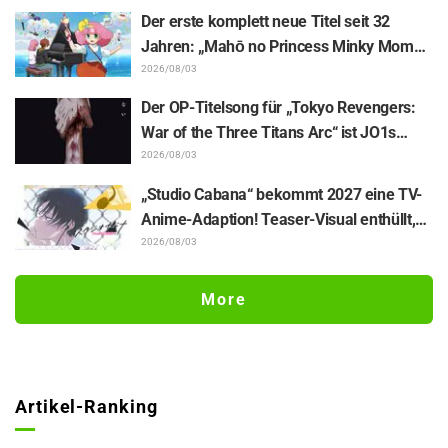
sind… Episode 18 von „You and I Are Polar
Der erste komplett neue Titel seit 32
Opposites“: Inhaltsangabe und
Jahren: „Mahō no Princess Minky Momo
Szenenbilder veröffentlicht
Akogare no Yume e Magokoro no Duo“
2026/08/03
erscheint am 13. November! Kurumi
Der OP-Titelsong für „Tokyo Revengers:
Haruki führt die Besetzung an,
War of the Three Titans Arc“ ist JO1s
Hauptvisual und Teaser-Trailer enthüllt
„IGNITE“! Kommentare ebenfalls
2026/08/03
eingetroffen
„Studio Cabana“ bekommt 2027 eine TV-
Anime-Adaption! Teaser-Visual enthüllt,
Sayumi Suzushiro übernimmt wie im
2026/08/03
Manga-PV die Rolle der Yukari Maki
More
Artikel-Ranking