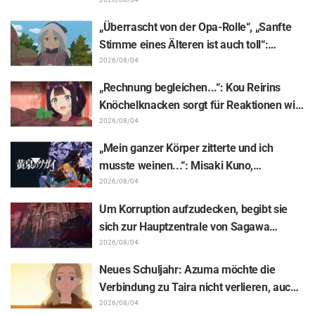
Städten Japans! Alle 44 Touken Danshi
vereint
„Überrascht von der Opa-Rolle“, „Sanfte
Stimme eines Älteren ist auch toll“:
Reaktionen auf Akira Ishidas Stimme als
2026/08/04
Stammesfürst in Episode 6 von
„Rechnung begleichen...“: Kou Reirins
„Jaadugar: A Witch in Mongolia“
Knöchelknacken sorgt für Reaktionen wie
„Total Muskelhirn (lol)“ und „Schaut euch
2026/08/04
diesen Blick an!“ / Episode 4 von „Though I
„Mein ganzer Körper zitterte und ich
Am an Inept Villainess“
musste weinen...“: Misaki Kuno,
Sprecherin von Gabu-chan in „Daemons
2026/08/04
of the Shadow Realm“, enthüllt die
Um Korruption aufzudecken, begibt sie
Hintergründe ihrer „seelenbereichernden
sich zur Hauptzentrale von Sagawa
Glanzleistung“ in Episode 17
Electronics… Episode 5 von „The Ghost in
2026/08/04
the Shell“: Inhaltsangabe, Szenenbilder
Neues Schuljahr: Azuma möchte die
und Episoden-Visual veröffentlicht
Verbindung zu Taira nicht verlieren, auch
wenn sie nicht mehr in derselben Klasse
2026/08/04