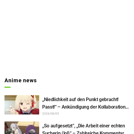
Anime news
„Niedlichkeit auf den Punkt gebracht!
Passt!“ – Ankündigung der Kollaboration
zwischen „Lycoris Recoil“ und Kumamine
2026/08/05
von „Shigoto Neko“ sorgt für zahlreiche
„So aufgesetzt“, „Die Arbeit einer echten
„Passt!“-Reaktionen
Sucherin (lol)“ – Zahlreiche Kommentare