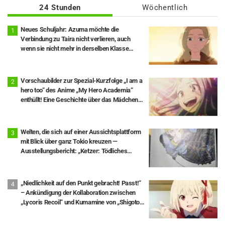
24 Stunden
Wöchentlich
Neues Schuljahr: Azuma möchte die
Verbindung zu Taira nicht verlieren, auch
wenn sie nicht mehr in derselben Klasse
sind… Episode 18 von „You and I Are Polar
Opposites“: Inhaltsangabe und Szenenbilder
veröffentlicht
Vorschaubilder zur Spezial-Kurzfolge „I am a
hero too“ des Anime „My Hero Academia“
enthüllt! Eine Geschichte über das Mädchen
Eri, 8 Jahre nach ihrer Rettung durch Deku
Welten, die sich auf einer Aussichtsplattform
mit Blick über ganz Tokio kreuzen —
Ausstellungsbericht: „Ketzer: Tödliches
Wissen über die Bewegung der Erde“ × Tokyo
City View
„Niedlichkeit auf den Punkt gebracht! Passt!“
– Ankündigung der Kollaboration zwischen
„Lycoris Recoil“ und Kumamine von „Shigoto
Neko“ sorgt für zahlreiche „Passt!“-
Reaktionen