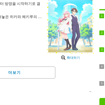
토)부터 방영을 시작하기로 결
 내놓은 히카와 헤키루의 최
연재 중이다. 집안에 틀어박
만 사실은 여기가 아닌 다
미 류세이와, 과거에 류세
인 하나오리 미티어라는
.
확대하기
더보기