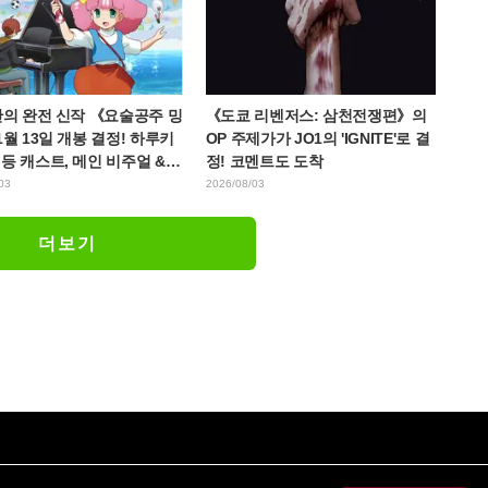
만의 완전 신작 《요술공주 밍
《도쿄 리벤저스: 삼천전쟁편》의
1월 13일 개봉 결정! 하루키
OP 주제가가 JO1의 'IGNITE'로 결
등 캐스트, 메인 비주얼 &
정! 코멘트도 도착
해금
03
2026/08/03
더보기