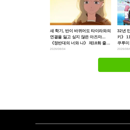
새 학기, 반이 바뀌어도 타이라와의
32년 
연결을 잃고 싶지 않은 아즈마…
키》 1
《정반대의 너와 나》 제18화 줄거
쿠루미 
리·장면 컷 해금
특보 
2026/08/04
2026/08/