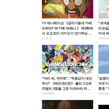
TV 애니메이션 《공각기동대 THE
"귀여움
GHOST IN THE SHELL》 제3화에
리코일》
서 오오츠카 아키오가 연기하는 마
미네 씨
레스 대령 등장! 캐스트 코멘트 &
응 잇
4시간 전
2026/08/
엔드 카드 공개
"마리 씨, 귀여워", "역동감이 대단
'겁쟁이
하다" 《에반게리온》 플러그슈트
자두가
차림의 3명을 그린 마츠바라 히데
환호 "
노리 씨의 아름다운 드로잉 공개에
람이 
2026/08/04
2026/08/
화제