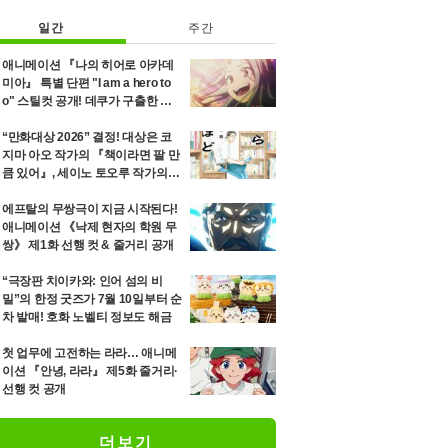
일간
주간
애니메이션 『나의 히어로 아카데
미아』 특별 단편 "I am a hero to
o" 스틸컷 공개! 데쿠가 구출한 소
녀 에리의 8년 후를 그리는 이야기
“만화대상 2026” 결정! 대상은 코
지마 아오 작가의 『책이라면 팔 만
큼 있어』, 세이노 토오루 작가의
『「단미츠」』 등 12위까지 발표
에프탈의 무쌍극이 지금 시작된다!
애니메이션 《낙제 현자의 학원 무
쌍》 제1화 선행 컷 & 줄거리 공개
“극장판 치이카와: 인어 섬의 비
밀”의 한정 굿즈가 7월 10일부터 순
차 발매! 호화 노벨티 정보도 해금
첫 업무에 고전하는 라라… 애니메
이션 『안녕, 라라』 제5화 줄거리·
선행 컷 공개
더보기