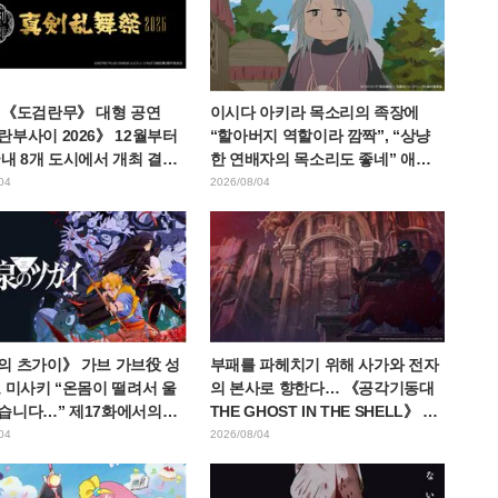
 《도검란무》 대형 공연
이시다 아키라 목소리의 족장에
부사이 2026》 12월부터
“할아버지 역할이라 깜짝”, “상냥
내 8개 도시에서 개최 결정!
한 연배자의 목소리도 좋네” 애니
4도검남사가 집결
메이션 《천막의 자두가르》 6화
04
2026/08/04
의 츠가이》 가브 가브役 성
부패를 파헤치기 위해 사가와 전자
 미사키 “온몸이 떨려서 울
의 본사로 향한다… 《공각기동대
습니다…” 제17화에서의
THE GHOST IN THE SHELL》 제
의 명연” 비하인드를 밝히다
5화 줄거리·장면 컷·에피소드 비주
04
2026/08/04
얼 공개