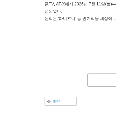
폰TV, AT-X에서 2026년 7월 11일(
정되었다.
원작은 '파니포니' 등 인기작을 세상에
신작으로, 고단샤 '모닝 투'에서 호평 
혀 게임 삼매경으로 하루하루를 보내지
른 세계에서 마왕을 하고 있었던 나루카
이를 쓰러뜨린 용사이자 현재는 여고생
전직 마왕과 전직 용사의 러브 코미디다
한국어