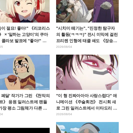
이 절묘! 좋아!" 《리코리스
"시치미 떼기는", "진정한 탐구자
 × '일하는 고양이'의 쿠마
의 활동(ㅋㅋㅋ)" 전시 미믹에 걸린
 콜라보 발표에 "좋아!" 반
프리렌 인형에 태클 쇄도 《장송의
따라
프리렌》
05
2026/08/04
 페달' 작가가 그린 《천막의
"이 형 진짜아아아 사랑스럽다" 애
르》 응원 일러스트에 팬들
니메이션 《주술회전》 전시회 새
가장 평소 그림체가 다른 사
로 그린 일러스트에서 이타도리 유
그리면 이렇게 된다"
지에게 다가가는 초소에 팬들 환호
04
2026/08/04