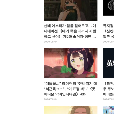
선배 에스타가 말을 걸어오고… 애
뮤지컬
니메이션 《네가 죽을 때까지 사랑
《신켄란
하고 싶어》 제5화 줄거리·장면 컷·
일본 국
WEB 예고·에피소드 포스터 공개
총 4
2026/08/04
2026/08/
“매듭을…” 레이린의 ‘주먹 꺾기’에
《황천
“뇌근육ㅋㅋ”, “이 표정 봐” / 《못
우 쿠노
미더운 악녀입니다만》 4화
어버렸
“혼신
2026/08/04
2026/08/