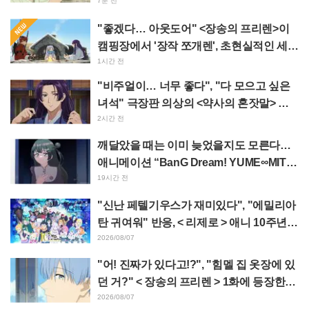
< 담배 고양이 > 일러스트에 "어쩌면 예대
7분 전
에 있을 법해"
"좋겠다… 아웃도어" <장송의 프리렌>이
캠핑장에서 '장작 쪼개렌', 초현실적인 세계
관에 "매일 알차게 보내네"
1시간 전
"비주얼이… 너무 좋다", "다 모으고 싶은
녀석" 극장판 의상의 <약사의 혼잣말> 마
오마오와 진시가 정교한 피규어로 입체화
2시간 전
깨달았을 때는 이미 늦었을지도 모른다…
애니메이션 “BanG Dream! YUME∞MITA”
제8화, 줄거리·스틸컷 공개
19시간 전
"신난 페텔기우스가 재미있다", "에밀리아
탄 귀여워" 반응, < 리제로 > 애니 10주년
기념 이벤트 비주얼 공개
2026/08/07
"어! 진짜가 있다고!?", "힘멜 집 옷장에 있
던 거?" < 장송의 프리렌 > 1화에 등장한
'암흑룡의 뿔' 공개에 팬들 경악
2026/08/07