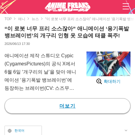
TOP
애니
뉴스
“이 로봇 너무 프리 소스잖아” 애니메이션 ‘용기폭발 뱅브
“이 로봇 너무 프리 소스잖아” 애니메이션 ‘용기폭발
뱅브레이번’의 개구리 인형 옷 모습에 태클 폭주!
2026/06/13 17:30
애니메이션 제작 스튜디오 Cypic
(CygamesPictures)의 공식 X에서
6월 6일 ‘개구리의 날’을 맞아 애니
메이션 ‘용기폭발 뱅브레이번’에
확대하기
등장하는 브레이번(CV: 스즈무라
켄이치)이 개구리 인형 옷을 입은
이미지가 공개되어 큰 화제를 모으
더보기
고 있다.
게시글에서는 “장마 하면 비… 비
하면 개구리”라고 운을 떼며, “우중
한국어