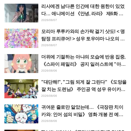
리사에겐 남다른 인간에 대한 원한이 있었
다… 애니메이션 《안녕, 라라》 제6화 줄
거리·선공개 컷 공개
2026/08/07
모리아 루루카와의 손가락 걸기 샷도! < 명
탐정 프리큐어! > 성우 토우야마 나오의 드
림 스테이지 관람 보고에 "W 아르카나다"
2026/08/07
반응
더위에 기절하는 아냐의 모습에 반응 집중,
《스파이 패밀리》 공지 일러스트에 "아냐
가 녹고 있다"
2026/08/06
"대단해!", "그림 되게 잘 그린다" 《도망을
잘 치는 도련님》 주인공 역 성우 유이카와
아사키의 제13화 ED 일러스트에 찬사 속
2026/08/06
출
귀여운 줄로만 알았는데… 《극장판 치이
카와: 인어 섬의 비밀》 영화 개봉 전 예습
영상이 "생각 이상으로 가혹하다", "노동
2026/08/06
얘기뿐이다"라며 갭에 놀라는 목소리