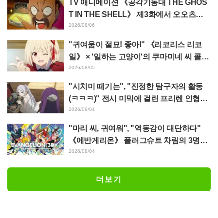
TV 애니메이션 《공각기동대 THE GHOS
T IN THE SHELL》 제3화에서 오오츠카
아키오가 연기하는 마레스 대령 등장! 캐스
2026/08/06
트 코멘트 & 엔드 카드 공개
"귀여움이 절묘! 좋아!" 《리코리스 리코
일》 × '일하는 고양이'의 쿠마미네 씨 콜라
보 발표에 "좋아!" 반응 잇따라
2026/08/05
"시치미 떼기는", "진정한 탐구자의 활동
(ㅋㅋㅋ)" 전시 미믹에 걸린 프리렌 인형에
태클 쇄도 《장송의 프리렌》
2026/08/04
"마리 씨, 귀여워", "역동감이 대단하다"
《에반게리온》 플러그슈트 차림의 3명을
그린 마츠바라 히데노리 씨의 아름다운 드
2026/08/04
로잉 공개에 화제
더보기