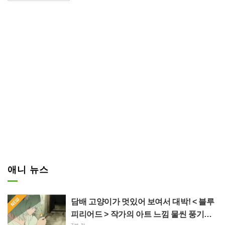
충한 날씨에 지지 않고 용기를 폭
발시켜 이번 달도 사이픽은 이겨내
겠습니다”라고 선언. 해시태그 ‘#
용기폭발 뱅브레이번’ ‘#개구리의
날’과 함께 적힌 메시지에서는 장
마철의 찌푸린 공기를 날려버릴 듯
한 에너제틱한 각오가 느껴진다.
애니 뉴스
담배 고양이가 멋있어 보여서 대박! < 블루
피리어드 > 작가의 아트 느낌 물씬 풍기는