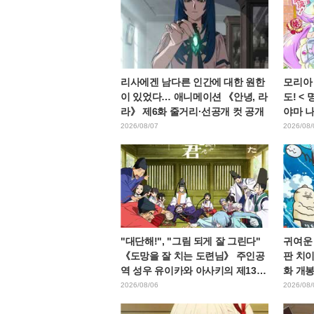
리사에겐 남다른 인간에 대한 원한
모리아
이 있었다… 애니메이션 《안녕, 라
도! <
라》 제6화 줄거리·선공개 컷 공개
야마 
고에 "
2026/08/07
2026/08/
"대단해!", "그림 되게 잘 그린다"
귀여운
《도망을 잘 치는 도련님》 주인공
판 치이
역 성우 유이카와 아사키의 제13화
화 개봉
ED 일러스트에 찬사 속출
으로 가
2026/08/06
2026/08/
다"라