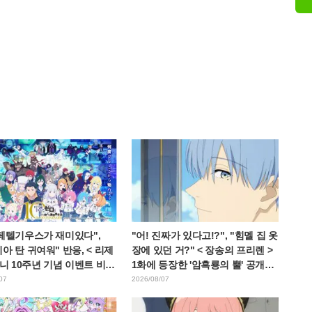
 페텔기우스가 재미있다",
"어! 진짜가 있다고!?", "힘멜 집 옷
아 탄 귀여워" 반응, < 리제
장에 있던 거?" < 장송의 프리렌 >
애니 10주년 기념 이벤트 비주
1화에 등장한 '암흑룡의 뿔' 공개에
개
팬들 경악
07
2026/08/07