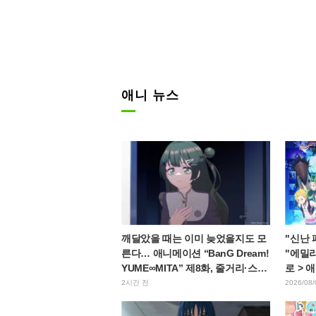
애니 뉴스
깨달았을 때는 이미 늦었을지도 모
"신난
른다… 애니메이션 “BanG Dream!
"에밀리
YUME∞MITA” 제8화, 줄거리·스틸
로 > 
컷 공개
얼 공
2시간 전
2026/08/