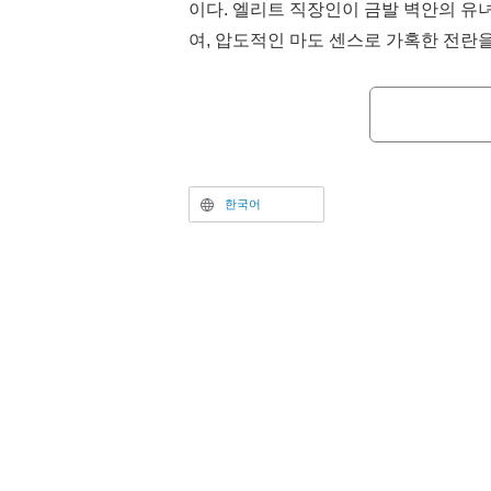
이다. 엘리트 직장인이 금발 벽안의 유
여, 압도적인 마도 센스로 가혹한 전란을
017년 제1기 이후 약 9년의 시간을 거
새로 편성된 급조 부대의 지휘관으로 임
흙탕 싸움으로 내몰리는 모습이 그려진
1기에 이어 NUT가 담당. ABEMA에서
일 23시부터 지상파 선행 및 WEB 최
한국어