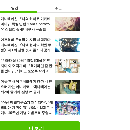
일간
주간
애니메이션 『나의 히어로 아카데
미아』 특별 단편 "I am a hero to
o" 스틸컷 공개! 데쿠가 구출한 소
녀 에리의 8년 후를 그리는 이야기
에프탈의 무쌍극이 지금 시작된다!
애니메이션 《낙제 현자의 학원 무
쌍》 제1화 선행 컷 & 줄거리 공개
“만화대상 2026” 결정! 대상은 코
지마 아오 작가의 『책이라면 팔 만
큼 있어』, 세이노 토오루 작가의
『「단미츠」』 등 12위까지 발표
이웃 후배 야쿠네코에게 한 개비 얻
으러 가는 야니네코… 애니메이션
제2화 줄거리·선행 컷 공개
"신난 페텔기우스가 재미있다", "에
밀리아 탄 귀여워" 반응, < 리제로 >
애니 10주년 기념 이벤트 비주얼 공
개
더보기