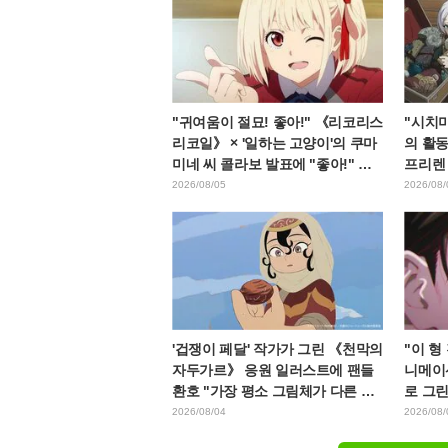
"귀여움이 절묘! 좋아!" 《리코리스
"시치미
리코일》 × '일하는 고양이'의 쿠마
의 활동
미네 씨 콜라보 발표에 "좋아!" 반
프리렌
응 잇따라
프리렌
2026/08/05
2026/08/
'겁쟁이 페달' 작가가 그린 《천막의
"이 형
자두가르》 응원 일러스트에 팬들
니메이
환호 "가장 평소 그림체가 다른 사
로 그
람이 그리면 이렇게 된다"
지에게
2026/08/04
2026/08/