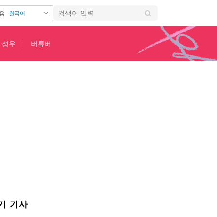
한국어
성우
버튜버
 컷 해금
기 기사