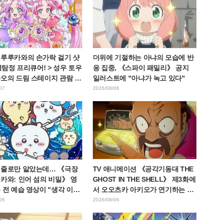
 루루카와의 손가락 걸기 샷
더위에 기절하는 아냐의 모습에 반
 명탐정 프리큐어! > 성우 토우
응 집중, 《스파이 패밀리》 공지
나오의 드림 스테이지 관람 보
일러스트에 "아냐가 녹고 있다"
W 아르카나다" 반응
07
2026/08/06
 줄로만 알았는데… 《극장
TV 애니메이션 《공각기동대 THE
카와: 인어 섬의 비밀》 영
GHOST IN THE SHELL》 제3화에
 전 예습 영상이 "생각 이상
서 오오츠카 아키오가 연기하는 마
혹하다", "노동 얘기뿐이
레스 대령 등장! 캐스트 코멘트 &
06
2026/08/06
며 갭에 놀라는 목소리
엔드 카드 공개