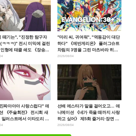
 떼기는", "진정한 탐구자
"마리 씨, 귀여워", "역동감이 대단
(ㅋㅋㅋ)" 전시 미믹에 걸린
하다" 《에반게리온》 플러그슈트
 인형에 태클 쇄도 《장송의
차림의 3명을 그린 마츠바라 히데
》
노리 씨의 아름다운 드로잉 공개에
04
2026/08/04
화제
 진짜아아아 사랑스럽다" 애
선배 에스타가 말을 걸어오고… 애
션 《주술회전》 전시회 새
니메이션 《네가 죽을 때까지 사랑
린 일러스트에서 이타도리 유
하고 싶어》 제5화 줄거리·장면 컷·
 다가가는 초소에 팬들 환호
WEB 예고·에피소드 포스터 공개
04
2026/08/04