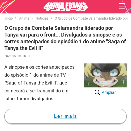
Início
Anime
Notícias
O Grupo de Combate Salamandra liderado por Tany
O Grupo de Combate Salamandra liderado por
Tanya vai para o front... Divulgados a sinopse e os
cortes antecipados do episódio 1 do anime "Saga of
Tanya the Evil II"
2026/07/04 18:05
A sinopse e os cortes antecipados
do episódio 1 do anime de TV
"Saga of Tanya the Evil II", que
começará a ser transmitido em
Ampliar
julho, foram divulgados.
"Saga of Tanya the Evil" é
baseado em uma light novel de
Ler mais
fantasia militar escrita por Carlo
Zen. A história acompanha um