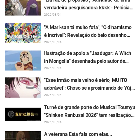
como na primeira temporada. Na
verdadeira pesquisadora kkkk": Pelúcia
ABEMA, a transmissão
de Frieren presa em um Mimic em
2026/08/04
antecipada na TV e a
exposição gera enxurrada de piadas em
"A Mari-san tá muito fofa", "O dinamismo
transmissão mais rápida na WEB
"Frieren e a Jornada Para o Além"
é incrível": Revelação do belo desenho
serão realizadas todas as
das três garotas em trajes Plugsuit por
2026/08/04
quartas-feiras às 23h, a partir de 8
Hidenori Matsubara em "Evangelion" gera
Ilustração de apoio a "Jaadugar: A Witch
de julho.
repercussão
in Mongolia" desenhada pelo autor de
"Yowamushi Pedal" deixa fãs radiantes: "É
2026/08/04
isso que acontece quando a pessoa com o
"Esse irmão mais velho é sério, MUITO
traço mais diferente desenha"
adorável": Choso se aproximando de Yūji
Itadori em ilustração inédita da exposição
2026/08/04
de "Jujutsu Kaisen" deixa fãs
Turnê de grande porte do Musical Toumyu
enlouquecidos
"Shinken Ranbusai 2026" tem realização
confirmada em 8 cidades do Japão a
2026/08/04
partir de dezembro! Todos os 44 Touken
A veterana Esta fala com elas...
Danshi estarão reunidos