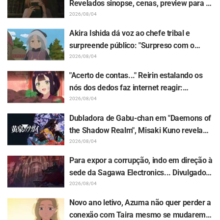
Revelados sinopse, cenas, preview para a
WEB e pôsteres do episódio 5 do anime "I
2026/08/04
Want to Love You Till Your Dying Day"
Akira Ishida dá voz ao chefe tribal e
surpreende público: "Surpreso com o
papel de vovô" "A voz de um idoso gentil
2026/08/04
também ficou ótima" / Episódio 6 do
"Acerto de contas..." Reirin estalando os
anime "Jaadugar: A Witch in Mongolia"
nós dos dedos faz internet reagir:
"Totalmente marombeira kkkk" "Olha a
2026/08/04
cara dela" / Episódio 4 de "Though I Am an
Dubladora de Gabu-chan em "Daemons of
Inept Villainess"
the Shadow Realm", Misaki Kuno revela
bastidores de sua "atuação de alma" no
2026/08/04
episódio 17: "Meu corpo inteiro tremia e
Para expor a corrupção, indo em direção à
acabei chorando..."
sede da Sagawa Electronics... Divulgados
a sinopse, os cortes de cena e o visual do
2026/08/04
episódio 5 de "The Ghost in the Shell"
Novo ano letivo, Azuma não quer perder a
conexão com Taira mesmo se mudarem