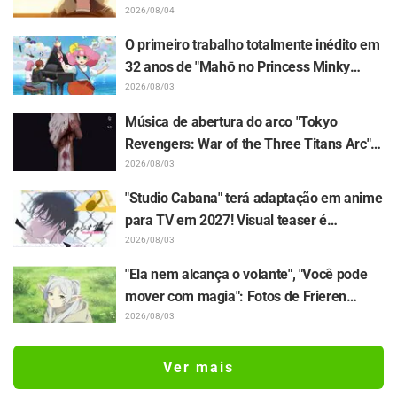
de turma... Divulgados a sinopse e os
2026/08/04
cortes de cena do episódio 18 de "You and
O primeiro trabalho totalmente inédito em
I Are Polar Opposites"
32 anos de "Mahō no Princess Minky
Momo Akogare no Yume e Magokoro no
2026/08/03
Duo" tem estreia confirmada para 13 de
Música de abertura do arco "Tokyo
novembro! Revelados o elenco com
Revengers: War of the Three Titans Arc"
Kurumi Haruki, o visual principal e o
será "IGNITE", do grupo JO1! Comentários
2026/08/03
teaser oficial
dos integrantes também são revelados
"Studio Cabana" terá adaptação em anime
para TV em 2027! Visual teaser é
revelado, e Sayumi Suzushiro continuará
2026/08/03
no papel de Yukari Maki após o PV do
"Ela nem alcança o volante", "Você pode
mangá
mover com magia": Fotos de Frieren
sentada em um trator deixam fãs caindo
2026/08/03
para trás de fofura em "Frieren e a
Jornada Para o Além"
Ver mais