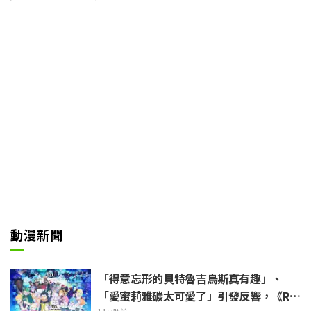
播出的第2期中，被任命為新編成
的東拼西湊部隊指揮官的譚雅，將
會被逼入毫無出口的泥潭之戰。動
畫製作繼第1期之後繼續由NUT負
責。在ABEMA上，將自7月8日起
每週三23:00（日本時間）進行電
視首播先行暨網路最速上架。
動漫新聞
「得意忘形的貝特魯吉烏斯真有趣」、
「愛蜜莉雅碳太可愛了」引發反響，《Re: