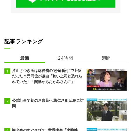
記事ランキング
最新
24時間
週間
片山さつき氏は財務省の“恐竜番付”で上位
だった？元同僚が激白「怖い上司と恐れら
れていた」「関脇からおかみさんに」
公式行事で初のお言葉へ 悠仁さま 広島ご訪
問
観光客のすぐそばで…世界遺産「虎跳峡」