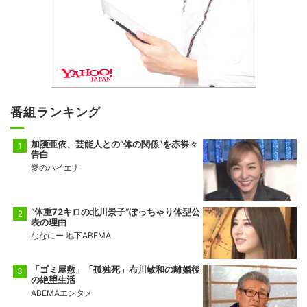
番組ランキング
加護亜依、芸能人との“体の関係”を赤裸々
告白
愛のハイエナ
“体重72キロの北川景子”ぽっちゃり体型公
表の理由
ななにー 地下ABEMA
「ゴミ屋敷」「孤独死」布川敏和の離婚後
の絶望生活
ABEMAエンタメ