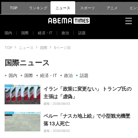
TOP
ランキング
ニュース
スポーツ
アニメ
エン
国内
国際
経済・IT
政治
話題
TOP
ニュース
国際
5ページ目
国際ニュース
国内
国際
経済・IT
政治
話題
イラン「政策に変更ない」 トランプ氏の
主張は「虚偽」
速報｜
2026/08/03
ペルー「ナスカ地上絵」で小型観光機墜
落 13人死亡
速報｜
2026/08/02