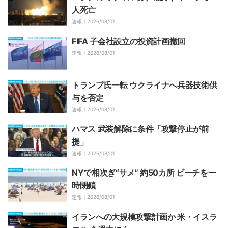
人死亡
速報｜
2026/08/01
FIFA 子会社設立の投資計画撤回
速報｜
2026/08/01
トランプ氏一転 ウクライナへ兵器技術供
与を否定
速報｜
2026/08/01
ハマス 武装解除に条件「攻撃停止が前
提」
速報｜
2026/08/01
NYで相次ぎ“サメ” 約50カ所 ビーチを一
時閉鎖
速報｜
2026/08/01
イランへの大規模攻撃計画か 米・イスラ