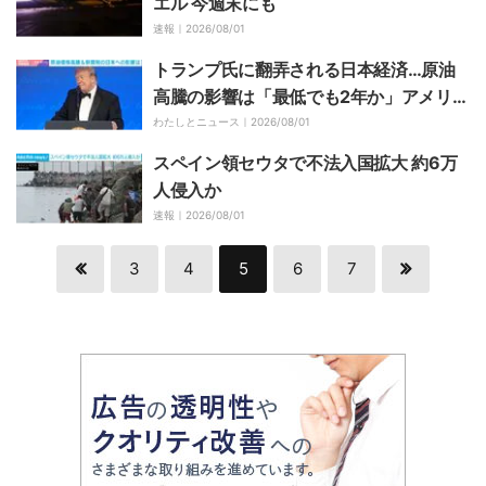
エル 今週末にも
速報｜
2026/08/01
トランプ氏に翻弄される日本経済…原油
高騰の影響は「最低でも2年か」アメリカ
のガソリン備蓄激減で「日本がお金を積
わたしとニュース｜
2026/08/01
んでも買えない」国際政治学者も警鐘
スペイン領セウタで不法入国拡大 約6万
人侵入か
速報｜
2026/08/01
3
4
5
6
7