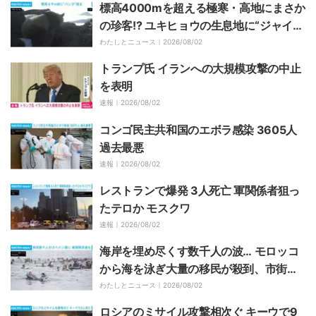
標高4000mを超える極寒・高地にまさか
の珍客!? ユキヒョウの生息地に“ジャイア
ントパンダ”が出現 中国
わたしとニュース｜
2026/08/02
トランプ氏 イランへの大規模攻撃の中止
を表明
速報｜
2026/08/02
コンゴ民主共和国のエボラ感染 3605人
過去最悪
速報｜
2026/08/02
レストランで爆発 3人死亡 軍関係者狙っ
たテロか モスクワ
速報｜
2026/08/02
海岸を埋め尽くす数千人の波… モロッコ
から海を泳ぎ大量の移民が殺到、市街地
突入で軍部隊の派遣も スペイン領セウタ
わたしとニュース｜
2026/08/02
ロシアのミサイル攻撃相次ぐ キーウで9