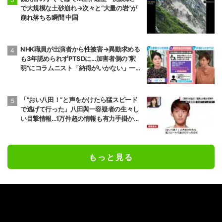
で大規模な土砂崩れ→次々と“大量の岩”が
崩れ落ちる瞬間 中国
NHK職員が出演者から性被害→異動求める
も3年認められずPTSDに…加害者側の“釈
明”にコラムニスト「納得がいかない」一方
で組織体制の問題点も指摘
「“おい八田！”と声をかけたら猛スピード
で逃げて行った」八田與一容疑者の生々し
い目撃情報…1万件超の情報も有力手掛かり
なし 別府ひき逃げ殺人事件
もっと見る