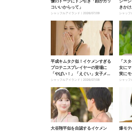
優のトークにドン引き「顔がカッ
シーシ
コいいからって」
きかけ
ーレム
シャッフルアイランド｜
2026/07/09
シャッフ
平成キムタク似！イケメンすぎる
「スタ
プロテニスプレイヤーの登場に
女にマ
「やばい！」「えぐい」女子メン
実にモ
バーが色めき立つ
シャッフルアイランド｜
2026/07/08
シャッフ
大谷翔平似を自認するイケメン
爆モテ