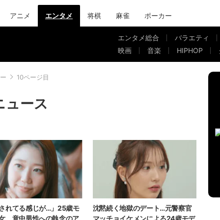
アニメ
エンタメ
将棋
麻雀
ポーカー
エンタメ総合
バラエティ
映画
音楽
HIPHOP
ー
10ページ目
ニュース
されてる感じが…」25歳モ
沈黙続く地獄のデート…元警察官
女、意中男性への執念のア
マッチョイケメンによる24歳モデ