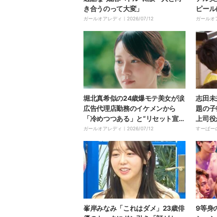
き合うのって大変」
ピール
吾も「
ガールオアレディ｜
2026/07/12
ガールオ
堀北真希似の24歳爆モテ美女が涙
志田未
広告代理店勤務のイケメンから
題の子
「冷めつつある」と“リセット宣
上司役
言”
ってな
ガールオアレディ｜
2026/07/12
すーぱー
好きにな
峯岸みなみ「これはダメ」23歳俳
9等身