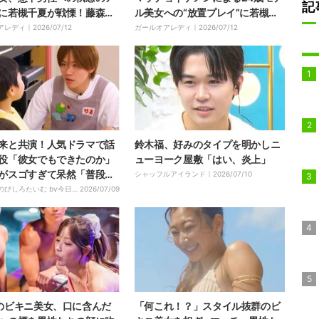
記
に若槻千夏が戦慄！藤森慎
ル美女への“放置プレイ”に若槻千
手がつけられない状態」
夏「集中しすぎじゃない？」
アレディ｜
2026/07/12
ガールオアレディ｜
2026/07/12
来と共演！人気ドラマで話
鈴木福、好みのタイプを明かしニ
役「彼女でもできたのか」
ューヨーク屋敷「はい、炎上」
がスゴすぎて呆然「普段言
シャッフルアイランド｜
2026/07/10
いことも言ってみろ」
のびしろたいむ by今日、
2026/07/09
りました。｜
のビキニ美女、口に含んだ
「何これ！？」スタイル抜群のビ