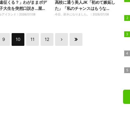
遠征くる？」わがままボデ
高校に通う美人JK「初めて嫉妬し
子大生を突然口説き…屋敷
た」「私のチャンスはもうな
、こいつ」
い？」 恋の矢印が急変『今日好
ルアイランド｜
2026/07/08
今日、好きになりました。｜
2026/07/08
き』インチョン編第4話
9
10
11
12