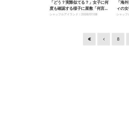
「どう？実際似てる？」女子に何
「海外
度も確認する様子に屋敷「何言う
ィの女
てるの」
「やば
シャッフルアイランド｜
2026/07/08
シャッフ
8