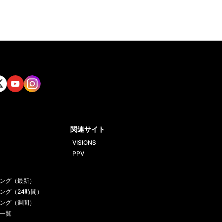
tt
Yout
Insta
ube
gram
関連サイト
VISIONS
PPV
ング（最新）
ング（24時間）
ング（週間）
一覧