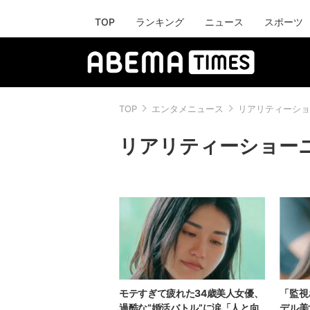
TOP
ランキング
ニュース
スポーツ
TOP
エンタメニュース
リアリティーショ
リアリティーショー
モテすぎて疲れた34歳美人女優、
「監視
過酷な“婚活バトル”に涙「人と向
デル美