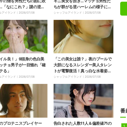
ャの煙を男性たちの顔に吹
キニ美女を担ぎ…マッチョ男性た
…「なにこれ？」謎の逆ハ
ちが群がる逆ハーレムの様子にス
にスタジオ大爆笑
タジオ大興奮「なんかの儀式みた
ルアイランド｜
2026/07/08
シャッフルアイランド｜
2026/07/08
い」
イル良！」9頭身の色白美
「この美女は誰？」夜のプールで
ッチョ男子が一目惚れ「確
大胆になるスレンダー美人タレン
テる」
トが電撃復活！真っ白な水着姿で
登場し屋敷が大興奮「おかえ
ルアイランド｜
2026/07/08
シャッフルアイランド｜
2026/07/08
り〜」
番
のプロテニスプレイヤー
告白された人数11人＆偏差値71の