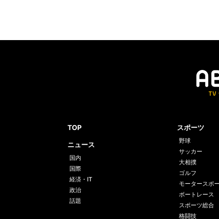
TOP
スポーツ
野球
ニュース
サッカー
国内
大相撲
国際
ゴルフ
経済・IT
モータースポ
政治
ボートレース
話題
スポーツ総合
格闘技