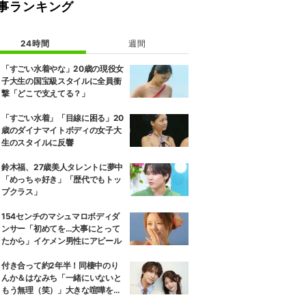
事ランキング
24時間
週間
「すごい水着やな」20歳の現役女
子大生の国宝級スタイルに全員衝
撃「どこで支えてる？」
「すごい水着」「目線に困る」20
歳のダイナマイトボディの女子大
生のスタイルに反響
鈴木福、27歳美人タレントに夢中
「めっちゃ好き」「歴代でもトッ
プクラス」
154センチのマシュマロボディダ
ンサー「初めてを…大事にとって
たから」イケメン男性にアピール
付き合って約2年半！同棲中のり
んか＆はなみち「一緒にいないと
もう無理（笑）」大きな喧嘩を経
験…“別れの危機”を乗り越えた恋