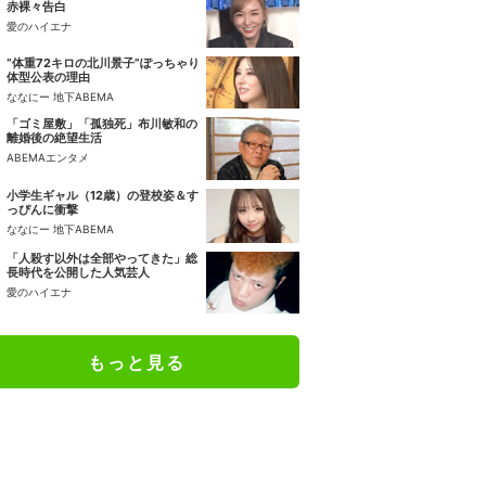
赤裸々告白
愛のハイエナ
“体重72キロの北川景子”ぽっちゃり
体型公表の理由
ななにー 地下ABEMA
「ゴミ屋敷」「孤独死」布川敏和の
離婚後の絶望生活
ABEMAエンタメ
小学生ギャル（12歳）の登校姿＆す
っぴんに衝撃
ななにー 地下ABEMA
「人殺す以外は全部やってきた」総
長時代を公開した人気芸人
愛のハイエナ
もっと見る