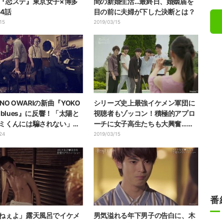
『恋ステ』東京女子×博多
間の新婚生活…最終日、婚姻届を
第4話
目の前に夫婦が下した決断とは？
15
2019/03/15
I NO OWARIの新曲『YOKO
シリーズ史上最強イケメン軍団に
 blues』に反響！「太陽と
視聴者もゾッコン！積極的アプロ
ミくんには騙されない」初
ーチに女子高生たちも大興奮…
で初解禁
『オオカミくん』新シリーズ
24
2019/03/15
番
ねぇよ」露天風呂でイケメ
男気溢れる年下男子の告白に、木