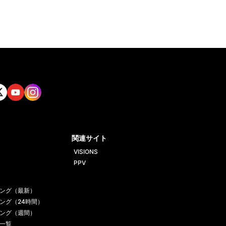
tt
Yout
Insta
ube
gram
関連サイト
VISIONS
PPV
ング（最新）
ング（24時間）
ング（週間）
一覧