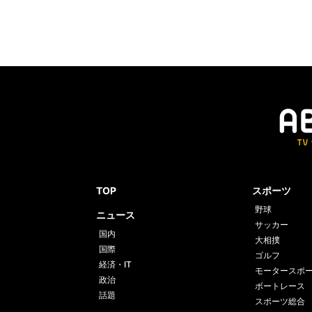
TOP
スポーツ
野球
ニュース
サッカー
国内
大相撲
国際
ゴルフ
経済・IT
モータースポ
政治
ボートレース
話題
スポーツ総合