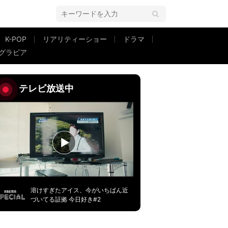
K-POP
リアリティーショー
ドラマ
グラビア
テレビ放送中
溶けすぎたアイス、今がいちばん近
づいてる証拠 今日好き#2