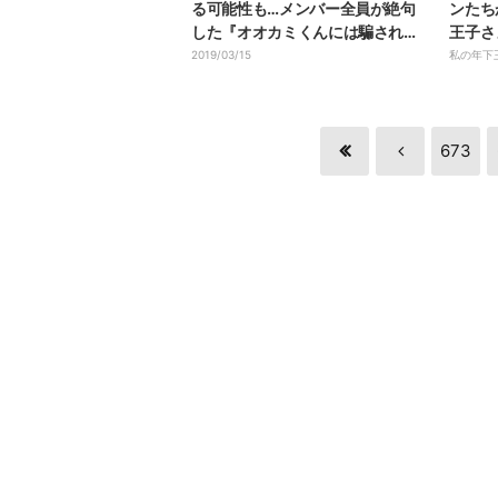
る可能性も…メンバー全員が絶句
ンたち
した『オオカミくんには騙されな
王子さ
い』新ルールに横澤夏子らスタジ
2019/03/15
私の年下
オ陣も衝撃
673