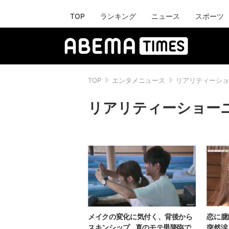
TOP
ランキング
ニュース
スポーツ
TOP
エンタメニュース
リアリティーショ
リアリティーショー
メイクの変化に気付く、背後から
恋に臆
スキンシップ…真のモテ男降臨で
突然涙