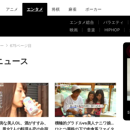
アニメ
エンタメ
将棋
麻雀
ポーカー
エンタメ総合
バラエティ
映画
音楽
HIPHOP
ー
675ページ目
ニュース
病な美人OL、酒がすすみ、
積極的グラドルvs美人ナニワ娘…
…男女7人の料理＆恋の合宿
ひとつ屋根の下で肉食系ファイタ