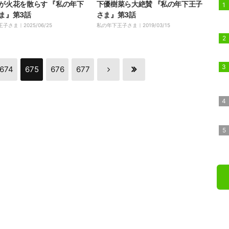
が火花を散らす 『私の年下
下優樹菜ら大絶賛 『私の年下王子
ま』第3話
さま』第3話
王子さま｜
2025/06/25
私の年下王子さま｜
2019/03/15
674
675
676
677