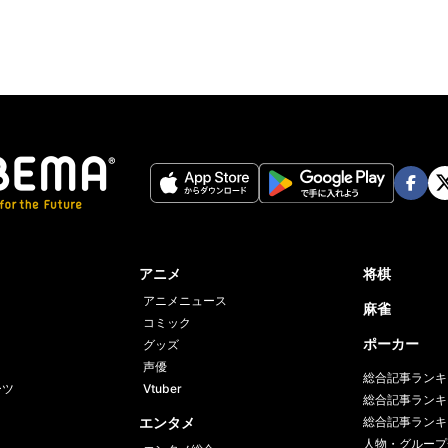
Face
Twi
book
er
アニメ
将棋
アニメニュース
麻雀
コミック
ポーカー
グッズ
声優
総合記事ランキ
ーツ
Vtuber
総合記事ランキ
エンタメ
総合記事ランキ
人物・グループ