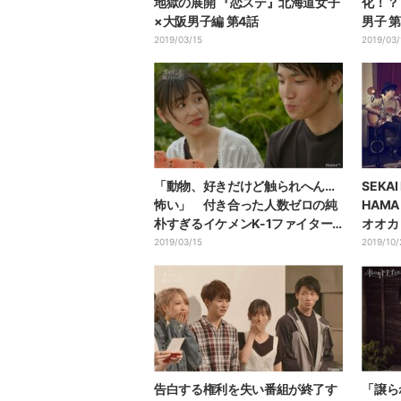
地獄の展開 『恋ステ』北海道女子
化！？
×大阪男子編 第4話
男子 
2019/03/15
2019/03/
「動物、好きだけど触られへん…
SEKA
怖い」 付き合った人数ゼロの純
HAMA
朴すぎるイケメンK-1ファイター
オオカ
に視聴者から「カワイイ」の声続
回放送
2019/03/15
2019/10/
出！
告白する権利を失い番組が終了す
「譲ら