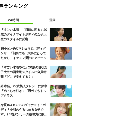
事ランキング
24時間
週間
「すごい水着」「目線に困る」20
歳のダイナマイトボディの女子大
生のスタイルに反響
154センチのマシュマロボディダ
ンサー「初めてを…大事にとって
たから」イケメン男性にアピール
「すごい水着やな」20歳の現役女
子大生の国宝級スタイルに全員衝
撃「どこで支えてる？」
鈴木福、27歳美人タレントに夢中
「めっちゃ好き」「歴代でもトッ
プクラス」
身長154センチのダイナマイトボ
ディ「令和のうるちゅる女子で
す」24歳ダンサーの破壊力に数原