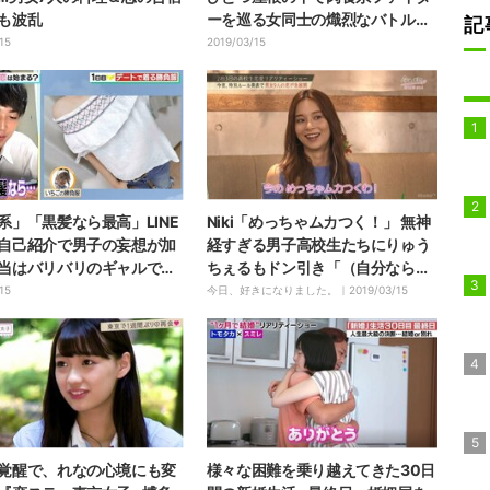
も波乱
ーを巡る女同士の熾烈なバトルが
記
勃発！
15
2019/03/15
系」「黒髪なら最高」LINE
Niki「めっちゃムカつく！」 無神
自己紹介で男子の妄想が加
経すぎる男子高校生たちにりゅう
当はバリバリのギャルでし
ちぇるもドン引き「（自分なら）
ポテト投げる」
15
今日、好きになりました。｜
2019/03/15
覚醒で、れなの心境にも変
様々な困難を乗り越えてきた30日