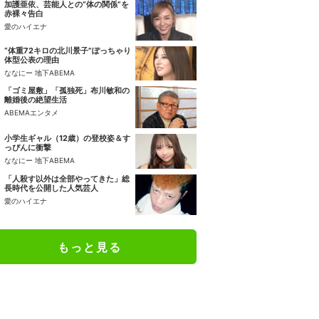
加護亜依、芸能人との“体の関係”を
赤裸々告白
愛のハイエナ
“体重72キロの北川景子”ぽっちゃり
体型公表の理由
ななにー 地下ABEMA
「ゴミ屋敷」「孤独死」布川敏和の
離婚後の絶望生活
ABEMAエンタメ
小学生ギャル（12歳）の登校姿＆す
っぴんに衝撃
ななにー 地下ABEMA
「人殺す以外は全部やってきた」総
長時代を公開した人気芸人
愛のハイエナ
もっと見る