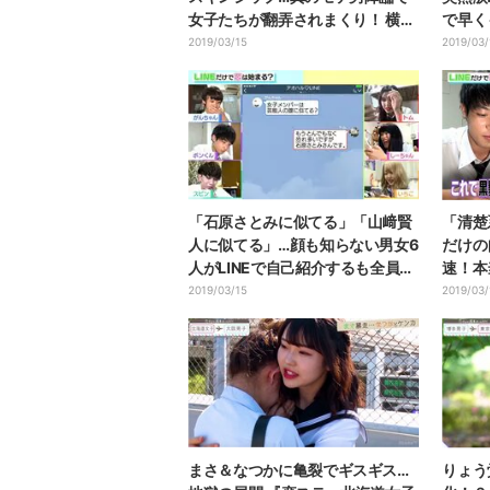
女子たちが翻弄されまくり！ 横澤
で早く
夏子も「ムカつくけど好き」と悶
2019/03/15
2019/03/
絶
「石原さとみに似てる」「山﨑賢
「清楚
人に似てる」…顔も知らない男女6
だけの
人がLINEで自己紹介するも全員が
速！本
盛りまくり！
た…
2019/03/15
2019/03/
まさ＆なつかに亀裂でギスギス…
りょう