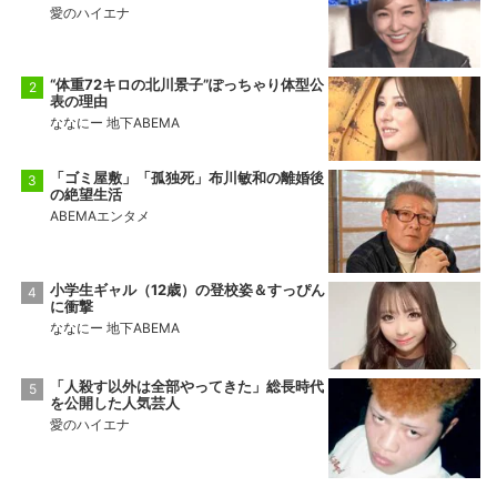
愛のハイエナ
“体重72キロの北川景子”ぽっちゃり体型公
表の理由
ななにー 地下ABEMA
「ゴミ屋敷」「孤独死」布川敏和の離婚後
の絶望生活
ABEMAエンタメ
小学生ギャル（12歳）の登校姿＆すっぴん
に衝撃
ななにー 地下ABEMA
「人殺す以外は全部やってきた」総長時代
を公開した人気芸人
愛のハイエナ