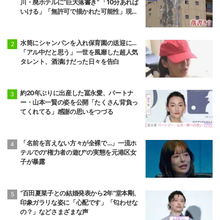
川・廃ホテルに“巨大落書き” 「10分あれば
いける」「無許可で描かれた可能性」現役
アーティストらが見解
水筒にシャンパンを入れ保育園の送迎に…
「アル中だと思う」一世を風靡した超人気
タレント、酒漬けだった日々を告白
約20年ぶりに出産した冨永愛、パートナ
ー・山本一賢の姿を公開「たくさん背負っ
てくれてる」感謝の思いをつづる
「名前を言えない方々が全裸で…」一流ホ
テルでの"権力者の遊び"の実態を元港区女
子が暴露
“百田夏菜子との結婚発表から2年”堂本剛、
印象ガラリな姿に「心配です」「匂わせな
の？」などさまざまな声