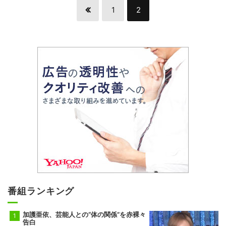
1
2
番組ランキング
加護亜依、芸能人との“体の関係”を赤裸々
告白