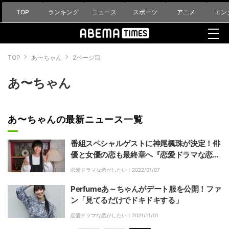
TOP
ランキング
ニュース
スポーツ
アニメ
エン
TOP
あ〜ちゃん
2ページ目
あ〜ちゃん
あ〜ちゃんの最新ニュース一覧
番組スペシャルゲストに神尾楓珠が決定！俳
優と女優の恋も最終章へ『恋愛ドラマな恋が
したい~Kissing the tears away~』act.11
恋愛ドラマな恋がしたい｜
2022/01/07
Perfumeあ～ちゃんがデート服を公開！ファ
ン「見てるだけでドキドキする」
恋愛ドラマな恋がしたい｜
2021/11/01