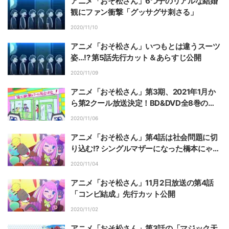
アニメ「おそ松さん」6つ子のリアルな結婚
観にファン衝撃「グッサグサ刺さる」
2020/11/10
アニメ「おそ松さん」いつもとは違うスーツ
姿…!? 第5話先行カット＆あらすじ公開
2020/11/09
アニメ「おそ松さん」第3期、2021年1月か
ら第2クール放送決定！BD&DVD全8巻の特
典情報も公開
2020/11/06
アニメ「おそ松さん」第4話は社会問題に切
り込む!? シングルマザーになった橋本にゃー
（CV：山下七海）に反響
2020/11/04
アニメ「おそ松さん」11月2日放送の第4話
「コンビ結成」先行カット公開
2020/11/02
アニメ「おそ松さん」第3話の「マジック天