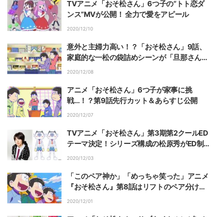
TVアニメ「おそ松さん」6つ子の“トト恋ダ
ンス”MVが公開！ 全力で愛をアピール
2020/12/10
意外と主婦力高い！？「おそ松さん」9話、
家庭的な一松の袋詰めシーンが「旦那さんに
したい」と好評
2020/12/08
アニメ「おそ松さん」6つ子が家事に挑
戦…！？第9話先行カット＆あらすじ公開
2020/12/07
TVアニメ「おそ松さん」第3期第2クールED
テーマ決定！シリーズ構成の松原秀がED制
作に初挑戦「まさか歌の中でコントをやらせ
2020/12/03
てもらえるとは（笑）」
「このペア神か」「めっちゃ笑った」アニメ
『おそ松さん』第8話はリフトのペア分け＆
個性あふれる乗り方に注目！
2020/12/01