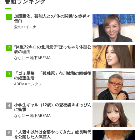
番組ランキング
加護亜依、芸能人との“体の関係”を赤裸々
告白
愛のハイエナ
“体重72キロの北川景子”ぽっちゃり体型公
表の理由
ななにー 地下ABEMA
「ゴミ屋敷」「孤独死」布川敏和の離婚後
の絶望生活
ABEMAエンタメ
小学生ギャル（12歳）の登校姿＆すっぴん
に衝撃
ななにー 地下ABEMA
「人殺す以外は全部やってきた」総長時代
を公開した人気芸人