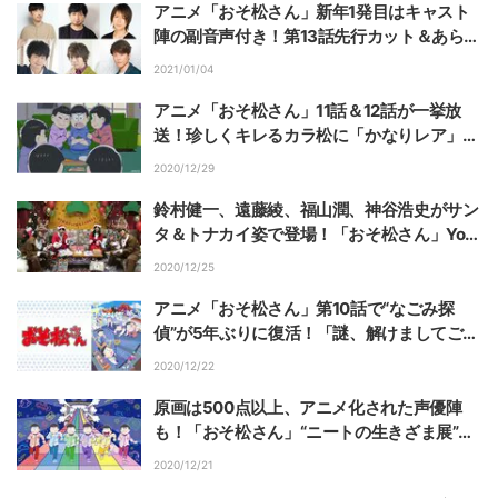
アニメ「おそ松さん」新年1発目はキャスト
陣の副音声付き！第13話先行カット＆あらす
じ公開
2021/01/04
アニメ「おそ松さん」11話＆12話が一挙放
送！珍しくキレるカラ松に「かなりレア」
「そんなこと思ってたんか」とファン驚き
2020/12/29
鈴村健一、遠藤綾、福山潤、神谷浩史がサン
タ＆トナカイ姿で登場！「おそ松さん」You
Tube生配信レポート
2020/12/25
アニメ「おそ松さん」第10話で“なごみ探
偵”が5年ぶりに復活！「謎、解けましてござ
います」にファン大喜び
2020/12/22
原画は500点以上、アニメ化された声優陣
も！「おそ松さん」“ニートの生きざま展”東
京会場レポート
2020/12/21