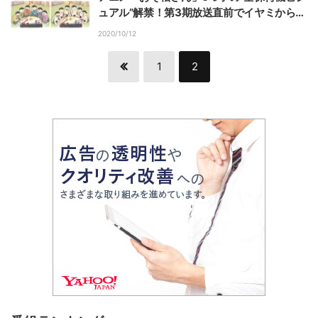
ュアル”解禁！第3期放送直前でイヤミから救
出成功
2020/10/12
1
2