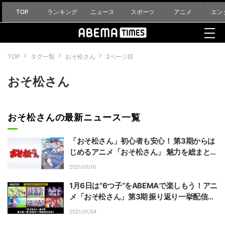
TOP
ランキング
ニュース
スポーツ
アニメ
エン
TOP
タグ一覧
おそ松さん
2ページ目
おそ松さん
おそ松さんの最新ニュース一覧
「おそ松さん」初心者も安心！ 第3期からは
じめるアニメ「おそ松さん」 魅力を総まと
め！【“6つ子” 特別企画・第1弾】
2021/01/10
1月6日は“6つ子”をABEMAで楽しもう！アニ
メ「おそ松さん」第3期 振り返り一挙配信が
決定
2021/01/04