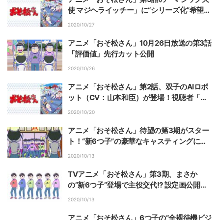
使 マジヘライッチー」に“シリーズ化”希望の
声
2020/10/27
アニメ「おそ松さん」10月26日放送の第3話
「評価値」先行カット公開
2020/10/26
アニメ「おそ松さん」第2話、双子のAIロボ
ット（CV：山本和臣）が登場！視聴者「ダ
ークシリアスな予感……」
2020/10/20
アニメ「おそ松さん」待望の第3期がスター
ト！“新6つ子”の豪華なキャスティングに視
聴者驚き
2020/10/13
TVアニメ「おそ松さん」第3期、まさか
の”新6つ子”登場で主役交代!? 設定画公開＆
キャスト陣よりコメント到着
2020/10/13
アニメ「おそ松さん」6つ子の”全裸待機ビジ