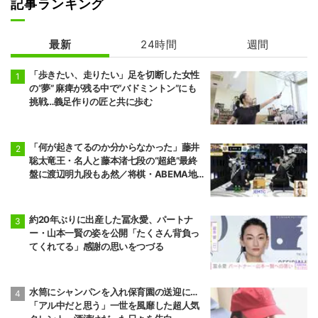
記事ランキング
最新
24時間
週間
「歩きたい、走りたい」足を切断した女性
の“夢” 麻痺が残る中で“バドミントン”にも
挑戦…義足作りの匠と共に歩む
「何が起きてるのか分からなかった」藤井
聡太竜王・名人と藤本渚七段の“超絶”最終
盤に渡辺明九段もあ然／将棋・ABEMA地
域トーナメント2026
約20年ぶりに出産した冨永愛、パートナ
ー・山本一賢の姿を公開「たくさん背負っ
てくれてる」感謝の思いをつづる
水筒にシャンパンを入れ保育園の送迎に…
「アル中だと思う」一世を風靡した超人気