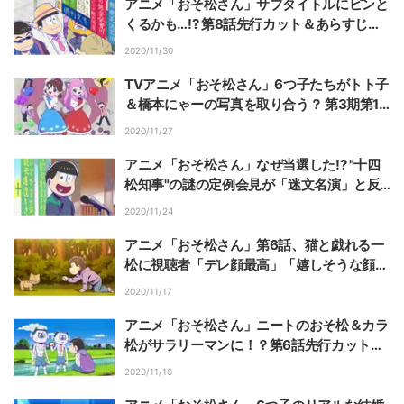
アニメ「おそ松さん」サブタイトルにピンと
くるかも…!? 第8話先行カット＆あらすじ公
開
2020/11/30
TVアニメ「おそ松さん」6つ子たちがトト子
＆橋本にゃーの写真を取り合う？ 第3期第1
クールEDテーマMVが解禁！
2020/11/27
アニメ「おそ松さん」なぜ当選した!? "十四
松知事"の謎の定例会見が「迷文名演」と反
響！関連ワードがトレンド入り
2020/11/24
アニメ「おそ松さん」第6話、猫と戯れる一
松に視聴者「デレ顔最高」「嬉しそうな顔し
てる」の声
2020/11/17
アニメ「おそ松さん」ニートのおそ松＆カラ
松がサラリーマンに！？第6話先行カット＆
あらすじ公開
2020/11/16