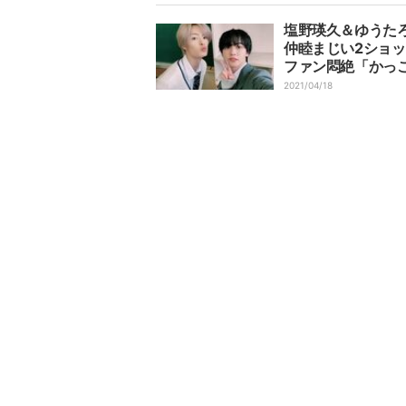
る」も声
塩野瑛久＆ゆうた
仲睦まじい2ショ
ファン悶絶「かっ
と可愛いを兼ね備
2021/04/18
の最強すぎ」