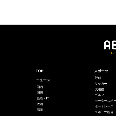
TOP
スポーツ
野球
ニュース
サッカー
国内
大相撲
国際
ゴルフ
経済・IT
モータースポ
政治
ボートレース
話題
スポーツ総合