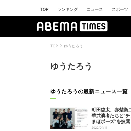
TOP
ランキング
ニュース
スポーツ
TOP
ゆうたろう
ゆうたろう
ゆうたろうの最新ニュース一覧
町田啓太、赤楚衛
華共演者たちと“チ
まほポーズ”を披露
顔が眩しっ」「癒
2022/04/11