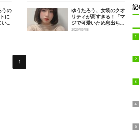
温かい声
記
ろうの
ゆうたろう、女装のクオ
ットに
リティが高すぎる！「マ
こいい
ジで可愛いため息出ちゃ
えてる
う」と称賛の声
2020/05/08
1