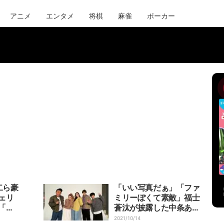
アニメ
エンタメ
将棋
麻雀
ポーカー
二ら豪
「いい写真だぁ」「ファ
ェリ
ミリーぽくて素敵」福士
「笑
蒼汰が披露した中条あや
され
みらとの豪華ショットに
2021/10/14