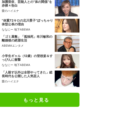
加護亜依、芸能人との“体の関係”を
赤裸々告白
愛のハイエナ
“体重72キロの北川景子”ぽっちゃり
体型公表の理由
ななにー 地下ABEMA
「ゴミ屋敷」「孤独死」布川敏和の
離婚後の絶望生活
ABEMAエンタメ
小学生ギャル（12歳）の登校姿＆す
っぴんに衝撃
ななにー 地下ABEMA
「人殺す以外は全部やってきた」総
長時代を公開した人気芸人
愛のハイエナ
もっと見る