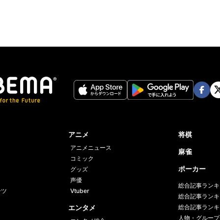
Face
Twi
book
er
アニメ
将棋
アニメニュース
麻雀
コミック
ポーカー
グッズ
声優
総合記事ランキ
ーツ
Vtuber
総合記事ランキ
エンタメ
総合記事ランキ
人物・グループ