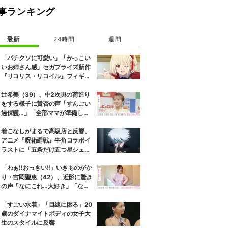
事ランキング
最新
24時間
週間
「バチクソに可愛い」「かっこい
いお姉さん感」セガプライズ新作
『リコリス・リコイル』フィギュ
ア解禁に反響続々
辻希美（39）、中2次男の荷造り
をする様子に賛否の声「すんごい
過保護…」「全部ママが準備して
くれるんだ」
着こなしがまるで高級店と反響、
アニメ『呪術廻戦』牛角コラボイ
ラストに「五条だけ五つ星シェ
フ」
「わぁ!!おっきい!!」いきものがか
り・吉岡聖恵（42）、近影に驚き
の声「なにこれ…大好き」「なん
か親近感が」
「すごい水着」「目線に困る」20
歳のダイナマイトボディの女子大
生のスタイルに反響