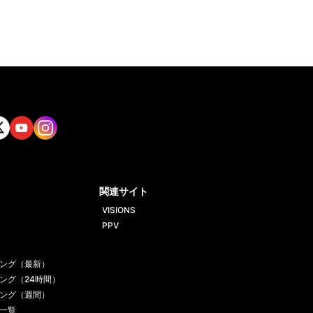
tt
Yout
Insta
ube
gram
関連サイト
VISIONS
PPV
ング（最新）
ング（24時間）
ング（週間）
一覧