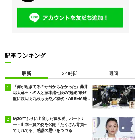
記事ランキング
最新
24時間
週間
「何が起きてるのか分からなかった」藤井
聡太竜王・名人と藤本渚七段の“超絶”最終
盤に渡辺明九段もあ然／将棋・ABEMA地
域トーナメント2026
約20年ぶりに出産した冨永愛、パートナ
ー・山本一賢の姿を公開「たくさん背負っ
てくれてる」感謝の思いをつづる