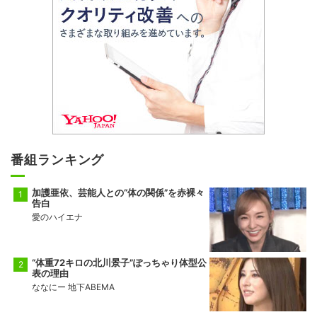
番組ランキング
加護亜依、芸能人との“体の関係”を赤裸々
告白
愛のハイエナ
“体重72キロの北川景子”ぽっちゃり体型公
表の理由
ななにー 地下ABEMA