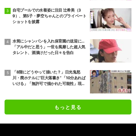
自宅プールでの水着姿に注目 辻希美（3
9）、第5子・夢空ちゃんとのプライベート
ショットを披露
水筒にシャンパンを入れ保育園の送迎に…
「アル中だと思う」一世を風靡した超人気
タレント、酒漬けだった日々を告白
「8階にどうやって描いた？」日光鬼怒
川・廃ホテルに“巨大落書き” 「10分あれば
いける」「無許可で描かれた可能性」現役
アーティストらが見解
もっと見る