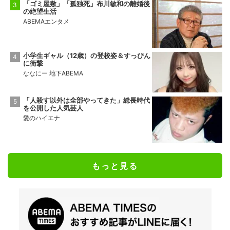
「ゴミ屋敷」「孤独死」布川敏和の離婚後
の絶望生活
ABEMAエンタメ
小学生ギャル（12歳）の登校姿＆すっぴん
に衝撃
ななにー 地下ABEMA
「人殺す以外は全部やってきた」総長時代
を公開した人気芸人
愛のハイエナ
もっと見る