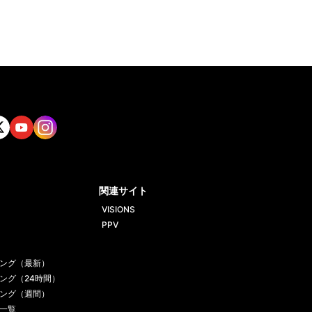
tt
Yout
Insta
ube
gram
関連サイト
VISIONS
PPV
ング（最新）
ング（24時間）
ング（週間）
一覧