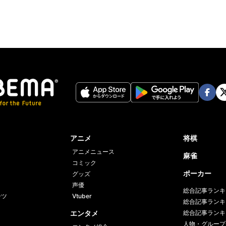
Face
Twi
book
er
アニメ
将棋
アニメニュース
麻雀
コミック
ポーカー
グッズ
声優
総合記事ランキ
ーツ
Vtuber
総合記事ランキ
エンタメ
総合記事ランキ
人物・グループ