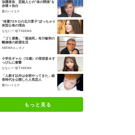
加護亜依、芸能人との“体の関係”を
赤裸々告白
愛のハイエナ
“体重72キロの北川景子”ぽっちゃり
体型公表の理由
ななにー 地下ABEMA
「ゴミ屋敷」「孤独死」布川敏和の
離婚後の絶望生活
ABEMAエンタメ
小学生ギャル（12歳）の登校姿＆す
っぴんに衝撃
ななにー 地下ABEMA
「人殺す以外は全部やってきた」総
長時代を公開した人気芸人
愛のハイエナ
もっと見る