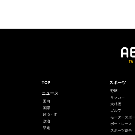
TOP
スポーツ
野球
ニュース
サッカー
国内
大相撲
国際
ゴルフ
経済・IT
モータースポ
政治
ボートレース
話題
スポーツ総合