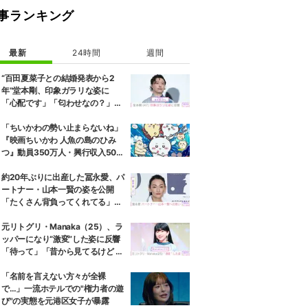
事ランキング
最新
24時間
週間
“百田夏菜子との結婚発表から2
年”堂本剛、印象ガラリな姿に
「心配です」「匂わせなの？」な
どさまざまな声
「ちいかわの勢い止まらないね」
『映画ちいかわ 人魚の島のひみ
つ』動員350万人・興行収入50億
円突破が大きな話題に
約20年ぶりに出産した冨永愛、パ
ートナー・山本一賢の姿を公開
「たくさん背負ってくれてる」感
謝の思いをつづる
元リトグリ・Manaka（25）、ラ
ッパーになり“激変”した姿に反響
「待って」「昔から見てるけど 最
近ずっと可愛くなってる」
「名前を言えない方々が全裸
で…」一流ホテルでの"権力者の遊
び"の実態を元港区女子が暴露