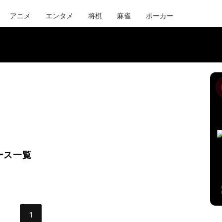
アニメ
エンタメ
将棋
麻雀
ポーカー
ース一覧
1