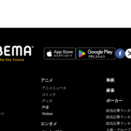
Face
Twi
book
er
アニメ
将棋
アニメニュース
麻雀
コミック
ポーカー
グッズ
声優
総合記事ランキ
ーツ
Vtuber
総合記事ランキ
エンタメ
総合記事ランキ
人物・グループ