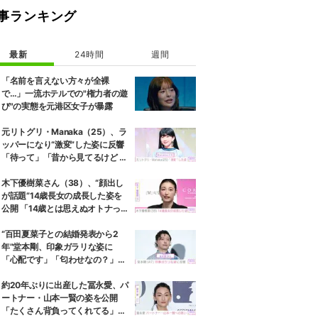
事ランキング
最新
24時間
週間
「名前を言えない方々が全裸
で…」一流ホテルでの"権力者の遊
び"の実態を元港区女子が暴露
元リトグリ・Manaka（25）、ラ
ッパーになり“激変”した姿に反響
「待って」「昔から見てるけど 最
近ずっと可愛くなってる」
木下優樹菜さん（38）、“顔出し
が話題”14歳長女の成長した姿を
公開 「14歳とは思えぬオトナっぽ
さ」「優樹菜ちゃんにそっくりす
ぎる」など反響
“百田夏菜子との結婚発表から2
年”堂本剛、印象ガラリな姿に
「心配です」「匂わせなの？」な
どさまざまな声
約20年ぶりに出産した冨永愛、パ
ートナー・山本一賢の姿を公開
「たくさん背負ってくれてる」感