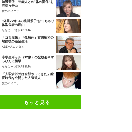
加護亜依、芸能人との“体の関係”を
赤裸々告白
愛のハイエナ
“体重72キロの北川景子”ぽっちゃり
体型公表の理由
ななにー 地下ABEMA
「ゴミ屋敷」「孤独死」布川敏和の
離婚後の絶望生活
ABEMAエンタメ
小学生ギャル（12歳）の登校姿＆す
っぴんに衝撃
ななにー 地下ABEMA
「人殺す以外は全部やってきた」総
長時代を公開した人気芸人
愛のハイエナ
もっと見る