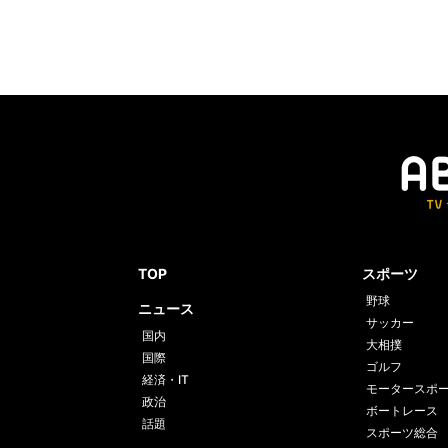
TOP
スポーツ
野球
ニュース
サッカー
国内
大相撲
国際
ゴルフ
経済・IT
モータースポ
政治
ボートレース
話題
スポーツ総合