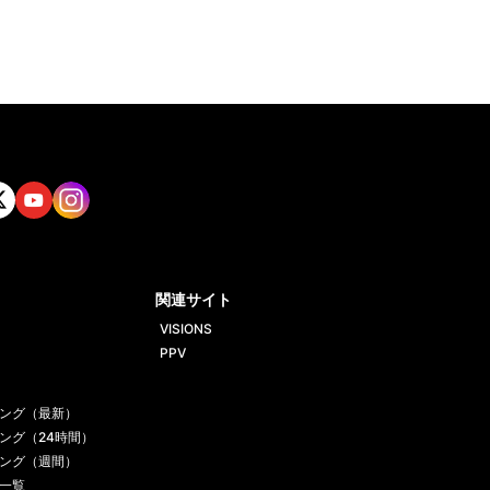
tt
Yout
Insta
ube
gram
関連サイト
VISIONS
PPV
ング（最新）
ング（24時間）
ング（週間）
一覧