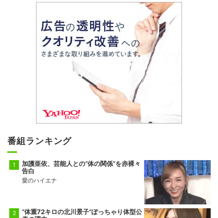
番組ランキング
加護亜依、芸能人との“体の関係”を赤裸々
告白
愛のハイエナ
“体重72キロの北川景子”ぽっちゃり体型公