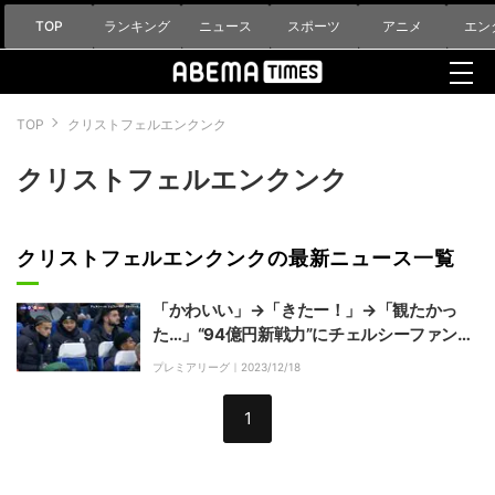
TOP
ランキング
ニュース
スポーツ
アニメ
エン
TOP
クリストフェルエンクンク
クリストフェルエンクンク
クリストフェルエンクンクの最新ニュース一覧
「かわいい」→「きたー！」→「観たかっ
た…」“94億円新戦力”にチェルシーファンが
大注目！ブンデスリーガMVP＆得点王が大
プレミアリーグ｜
2023/12/18
怪我を乗り越えプレミアリーグ初ベンチ入り
1