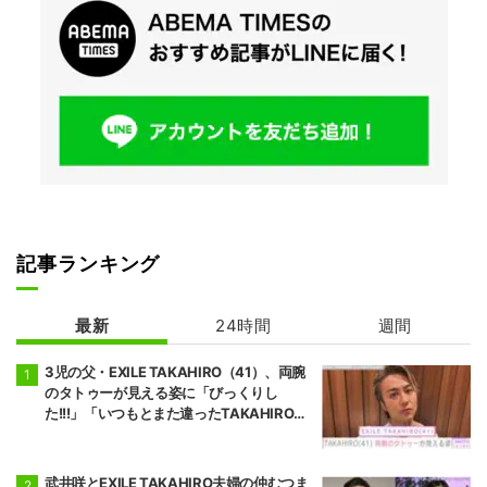
記事ランキング
最新
24時間
週間
3児の父・EXILE TAKAHIRO（41）、両腕
のタトゥーが見える姿に「びっくりし
た!!!」「いつもとまた違ったTAKAHIROさ
ん」などの反響
武井咲とEXILE TAKAHIRO夫婦の仲むつま