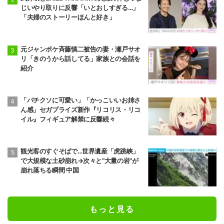
じいやり取りに反響「いとおしすぎる…」
「夫婦のストーリーほんと好き」
元ジャンポケ斉藤慎二被告の妻・瀬戸サオ
リ「きのうから話してる」家族との会話を
紹介
「バチクソに可愛い」「かっこいいお姉さ
ん感」セガプライズ新作『リコリス・リコ
イル』フィギュア解禁に反響続々
観光客のすぐそばで…世界遺産「虎跳峡」
で大規模な土砂崩れ→次々と“大量の岩”が
崩れ落ちる瞬間 中国
もっと見る