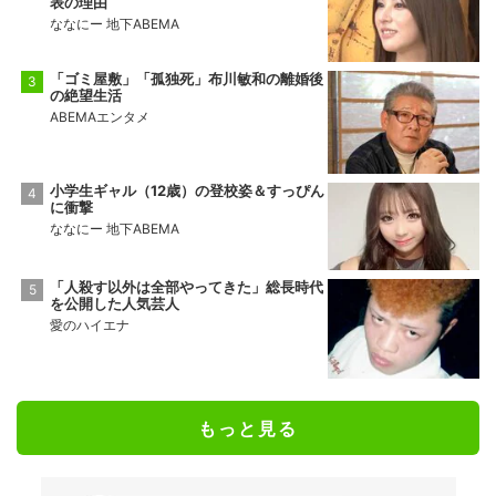
表の理由
ななにー 地下ABEMA
「ゴミ屋敷」「孤独死」布川敏和の離婚後
の絶望生活
ABEMAエンタメ
小学生ギャル（12歳）の登校姿＆すっぴん
に衝撃
ななにー 地下ABEMA
「人殺す以外は全部やってきた」総長時代
を公開した人気芸人
愛のハイエナ
もっと見る