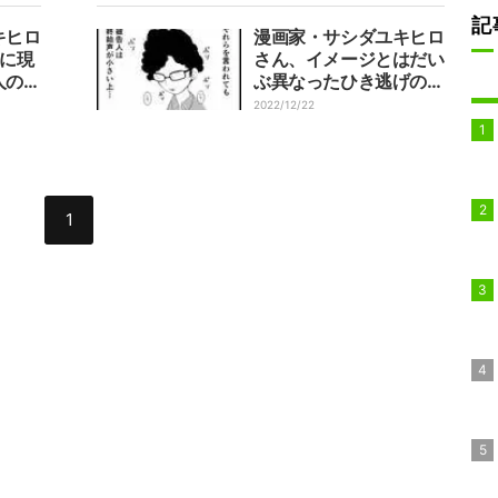
記
キヒロ
漫画家・サシダユキヒロ
判に現
さん、イメージとはだい
人の姿
ぶ異なったひき逃げの犯
い、保
人「お、恐ろしい男
2022/12/22
」
だ…」
1