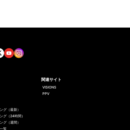
tt
Yout
Insta
ube
gram
関連サイト
VISIONS
PPV
ング（最新）
ング（24時間）
ング（週間）
一覧