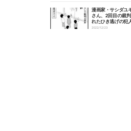
た」
漫画家・サシダユ
さん、2回目の裁
れたひき逃げの犯
「親が保釈金を払
2022/12/23
釈されていたそう