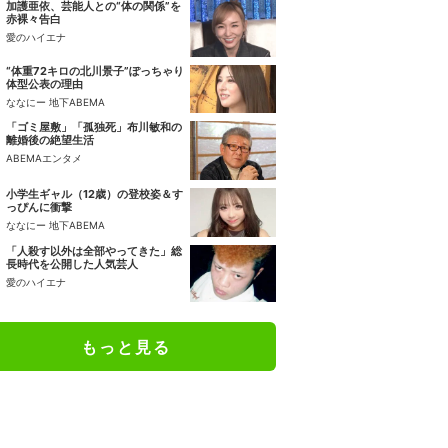
加護亜依、芸能人との“体の関係”を
赤裸々告白
愛のハイエナ
“体重72キロの北川景子”ぽっちゃり
体型公表の理由
ななにー 地下ABEMA
「ゴミ屋敷」「孤独死」布川敏和の
離婚後の絶望生活
ABEMAエンタメ
小学生ギャル（12歳）の登校姿＆す
っぴんに衝撃
ななにー 地下ABEMA
「人殺す以外は全部やってきた」総
長時代を公開した人気芸人
愛のハイエナ
もっと見る