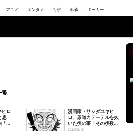
アニメ
エンタメ
将棋
麻雀
ポーカー
一覧
キヒロ
漫画家・サシダユキヒ
と思
ロ、尿道カテーテルを抜
由「怖
いた後の事「その後数日
なかっ
は地獄だった」
2023/01/15