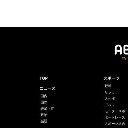
TOP
スポーツ
野球
ニュース
サッカー
国内
大相撲
国際
ゴルフ
経済・IT
モータースポ
政治
ボートレース
話題
スポーツ総合