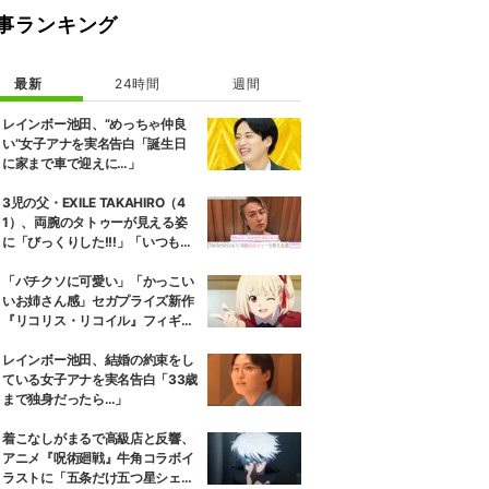
事ランキング
最新
24時間
週間
レインボー池田、“めっちゃ仲良
い”女子アナを実名告白「誕生日
に家まで車で迎えに…」
3児の父・EXILE TAKAHIRO（4
1）、両腕のタトゥーが見える姿
に「びっくりした!!!」「いつもと
また違ったTAKAHIROさん」など
の反響
「バチクソに可愛い」「かっこい
いお姉さん感」セガプライズ新作
『リコリス・リコイル』フィギュ
ア解禁に反響続々
レインボー池田、結婚の約束をし
ている女子アナを実名告白「33歳
まで独身だったら…」
着こなしがまるで高級店と反響、
アニメ『呪術廻戦』牛角コラボイ
ラストに「五条だけ五つ星シェ