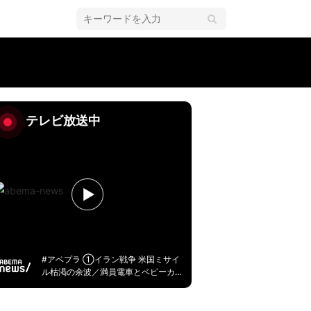
テレビ放送中
#アベプラ ①イラン戦争 米国ミサイ
ル枯渇の余波／満員電車とベビーカ
ー