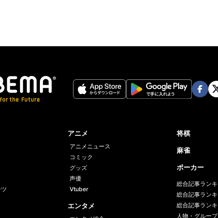
Face
Twi
book
er
アニメ
将棋
アニメニュース
麻雀
コミック
ポーカー
グッズ
声優
総合記事ランキ
ーツ
Vtuber
総合記事ランキ
エンタメ
総合記事ランキ
人物・グループ