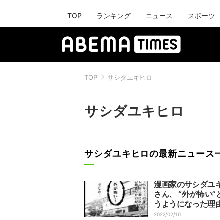
TOP
ランキング
ニュース
スポーツ
TOP
サシダユキヒロ
サシダユキヒロ
サシダユキヒロの最新ニュース
漫画家のサシダユ
さん、 “外が怖い”
うようになった理
くて怖くて仕方が
2023/02/10