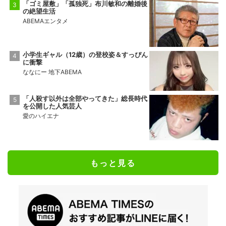
「ゴミ屋敷」「孤独死」布川敏和の離婚後
の絶望生活
ABEMAエンタメ
小学生ギャル（12歳）の登校姿＆すっぴん
に衝撃
ななにー 地下ABEMA
「人殺す以外は全部やってきた」総長時代
を公開した人気芸人
愛のハイエナ
もっと見る