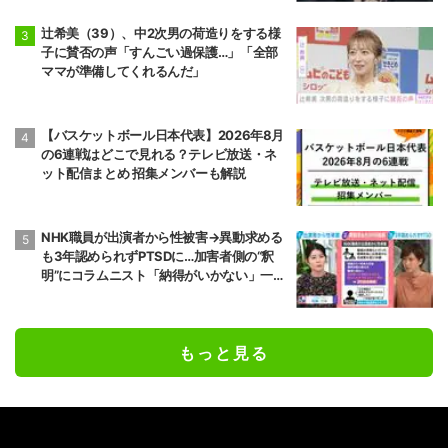
辻希美（39）、中2次男の荷造りをする様
子に賛否の声「すんごい過保護…」「全部
ママが準備してくれるんだ」
【バスケットボール日本代表】2026年8月
の6連戦はどこで見れる？テレビ放送・ネ
ット配信まとめ 招集メンバーも解説
NHK職員が出演者から性被害→異動求める
も3年認められずPTSDに…加害者側の“釈
明”にコラムニスト「納得がいかない」一方
で組織体制の問題点も指摘
もっと見る