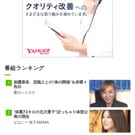
番組ランキング
加護亜依、芸能人との“体の関係”を赤裸々
告白
愛のハイエナ
“体重72キロの北川景子”ぽっちゃり体型公
表の理由
ななにー 地下ABEMA