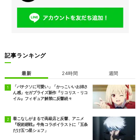
記事ランキング
最新
24時間
週間
「バチクソに可愛い」「かっこいいお姉さ
ん感」セガプライズ新作『リコリス・リコ
イル』フィギュア解禁に反響続々
着こなしがまるで高級店と反響、アニメ
『呪術廻戦』牛角コラボイラストに「五条
だけ五つ星シェフ」