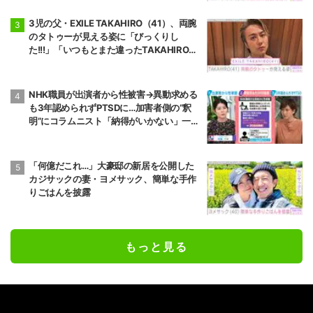
3児の父・EXILE TAKAHIRO（41）、両腕
のタトゥーが見える姿に「びっくりし
た!!!」「いつもとまた違ったTAKAHIROさ
ん」などの反響
NHK職員が出演者から性被害→異動求める
も3年認められずPTSDに…加害者側の“釈
明”にコラムニスト「納得がいかない」一方
で組織体制の問題点も指摘
「何億だこれ…」大豪邸の新居を公開した
カジサックの妻・ヨメサック、簡単な手作
りごはんを披露
もっと見る