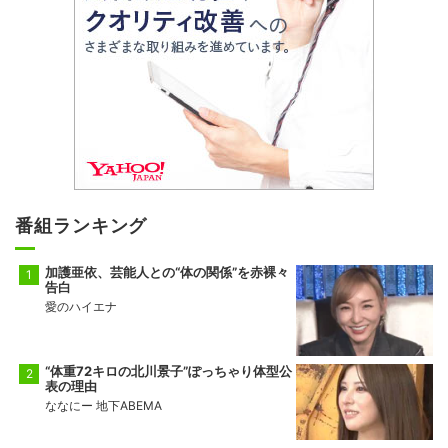
番組ランキング
加護亜依、芸能人との“体の関係”を赤裸々
告白
愛のハイエナ
“体重72キロの北川景子”ぽっちゃり体型公
表の理由
ななにー 地下ABEMA