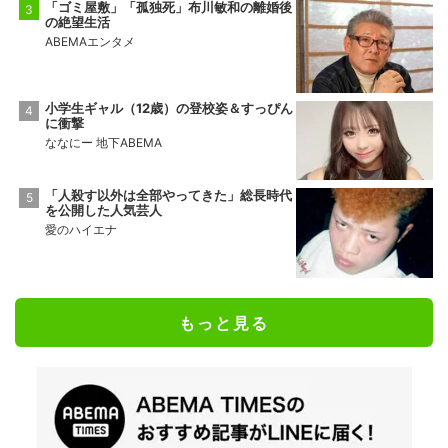
「ゴミ屋敷」「孤独死」布川敏和の離婚後
の絶望生活
ABEMAエンタメ
小学生ギャル（12歳）の登校姿＆すっぴん
に衝撃
ななにー 地下ABEMA
「人殺す以外は全部やってきた」総長時代
を公開した人気芸人
愛のハイエナ
もっと見る