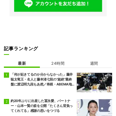
記事ランキング
最新
24時間
週間
「何が起きてるのか分からなかった」藤井
聡太竜王・名人と藤本渚七段の“超絶”最終
盤に渡辺明九段もあ然／将棋・ABEMA地
域トーナメント2026
約20年ぶりに出産した冨永愛、パートナ
ー・山本一賢の姿を公開「たくさん背負っ
てくれてる」感謝の思いをつづる