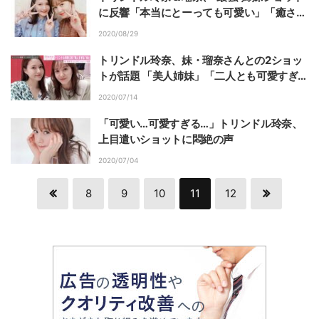
に反響「本当にとーっても可愛い」「癒され
る」の声
2020/08/29
トリンドル玲奈、妹・瑠奈さんとの2ショッ
トが話題 「美人姉妹」「二人とも可愛すぎ
る…」の声
2020/07/14
「可愛い…可愛すぎる…」トリンドル玲奈、
上目遣いショットに悶絶の声
2020/07/04
8
9
10
11
12