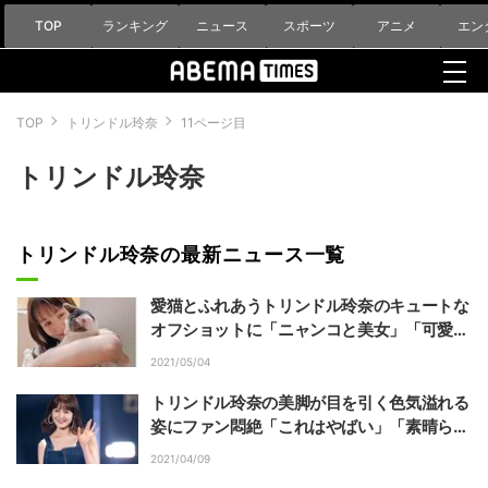
TOP
ランキング
ニュース
スポーツ
アニメ
エン
TOP
トリンドル玲奈
11ページ目
トリンドル玲奈
トリンドル玲奈の最新ニュース一覧
愛猫とふれあうトリンドル玲奈のキュートな
オフショットに「ニャンコと美女」「可愛い
過ぎ」と称賛
2021/05/04
トリンドル玲奈の美脚が目を引く色気溢れる
姿にファン悶絶「これはやばい」「素晴らし
い」
2021/04/09