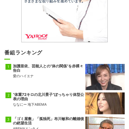
番組ランキング
加護亜依、芸能人との“体の関係”を赤裸々
告白
愛のハイエナ
“体重72キロの北川景子”ぽっちゃり体型公
表の理由
ななにー 地下ABEMA
「ゴミ屋敷」「孤独死」布川敏和の離婚後
の絶望生活
ABEMAエンタメ