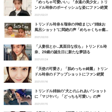
「めっちゃ可愛いい」「永遠の美少女」トリ
ンドル玲奈のボーイッシュな姿にファン絶賛
2021/02/21
トリンドル玲奈＆瑠奈の仲睦まじい“姉妹お
風呂ショット”に悶絶の声「めちゃくちゃ癒
されます」
2021/02/03
「人妻役とか…真面目な役も」トリンドル玲
奈、29歳の誕生日に新たな夢語る
2021/01/24
「天使の可愛さ」「肌めっちゃ綺麗」トリン
ドル玲奈のドアップショットにファン絶賛
2021/01/16
トリンドル姉妹の“犬とのふれあい”ショット
に「マジヤバ」「どっちも可愛い」の声
2021/01/15