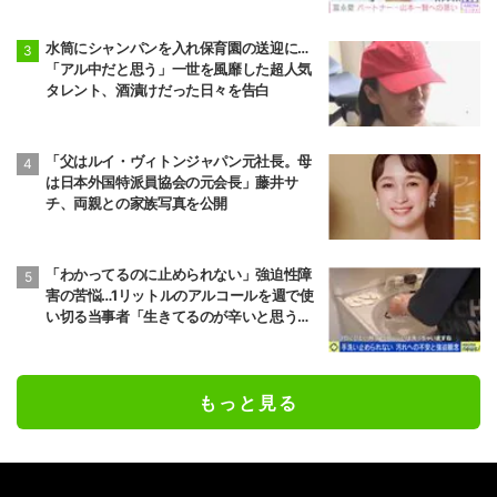
水筒にシャンパンを入れ保育園の送迎に…
「アル中だと思う」一世を風靡した超人気
タレント、酒漬けだった日々を告白
「父はルイ・ヴィトンジャパン元社長。母
は日本外国特派員協会の元会長」藤井サ
チ、両親との家族写真を公開
「わかってるのに止められない」強迫性障
害の苦悩…1リットルのアルコールを週で使
い切る当事者「生きてるのが辛いと思うこ
ともある」
もっと見る