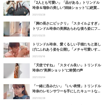
「2人とも可愛い」「品がある」トリンドル
玲奈＆瑠奈の美しい“姉妹ショット”に絶賛の
声
2021/03/28
「脚の長さにビックリ」「スタイルよすぎ」
トリンドル玲奈の美脚あらわな後ろ姿にファ
ン絶賛
2021/03/25
トリンドル玲奈、愛くるしい子猫たちと楽し
げにふれあう姿を公開し「メチャ可愛いす
ぎ」と反響
2021/03/16
「天使ですね」「スタイル良い」トリンドル
玲奈の“美脚ショット”に称賛の声
2021/03/04
「一緒に呑みたい」「いい表情」トリンドル
玲奈のレモンサワーを手にしたキュートな姿
にファン絶賛
2021/02/28