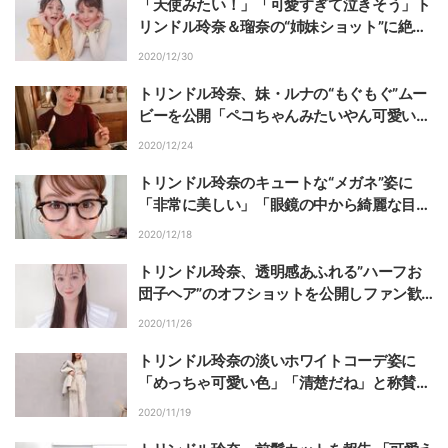
「天使みたい！」「可愛すぎて泣きそう」ト
リンドル玲奈＆瑠奈の“姉妹ショット”に絶賛
の声
2020/12/30
トリンドル玲奈、妹・ルナの“もぐもぐ”ムー
ビーを公開「ペコちゃんみたいやん可愛い」
「天使姉妹」と称賛の声
2020/12/24
トリンドル玲奈のキュートな“メガネ”姿に
「非常に美しい」「眼鏡の中から綺麗な目
が」と称賛の声
2020/12/18
トリンドル玲奈、透明感あふれる”ハーフお
団子ヘア”のオフショットを公開しファン歓
喜
2020/11/26
トリンドル玲奈の淡いホワイトコーデ姿に
「めっちゃ可愛い色」「清楚だね」と称賛の
声
2020/11/19