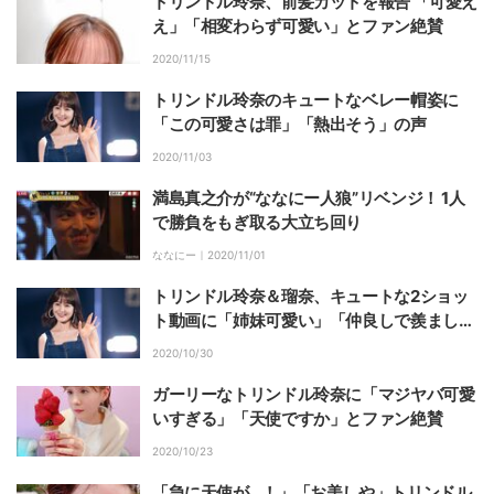
トリンドル玲奈、前髪カットを報告 「可愛え
え」「相変わらず可愛い」とファン絶賛
2020/11/15
トリンドル玲奈のキュートなベレー帽姿に
「この可愛さは罪」「熱出そう」の声
2020/11/03
満島真之介が“ななにー人狼”リベンジ！ 1人
で勝負をもぎ取る大立ち回り
ななにー｜
2020/11/01
トリンドル玲奈＆瑠奈、キュートな2ショッ
ト動画に「姉妹可愛い」「仲良しで羨まし
い」の声
2020/10/30
ガーリーなトリンドル玲奈に「マジヤバ可愛
いすぎる」「天使ですか」とファン絶賛
2020/10/23
「急に天使が…！」「お美しや」トリンドル