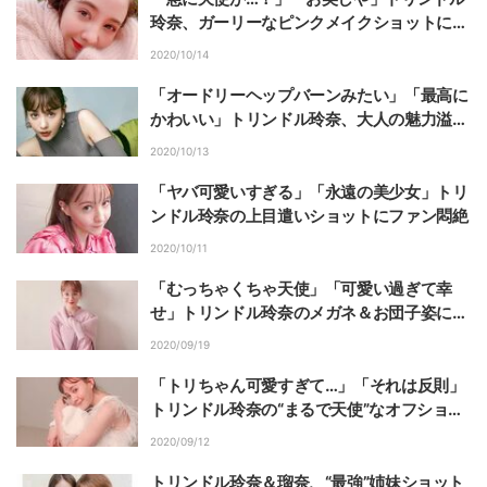
玲奈、ガーリーなピンクメイクショットに称
賛の声
2020/10/14
「オードリーヘップバーンみたい」「最高に
かわいい」トリンドル玲奈、大人の魅力溢れ
る“舌ペロショット”に称賛の声
2020/10/13
「ヤバ可愛いすぎる」「永遠の美少女」トリ
ンドル玲奈の上目遣いショットにファン悶絶
2020/10/11
「むっちゃくちゃ天使」「可愛い過ぎて幸
せ」トリンドル玲奈のメガネ＆お団子姿にフ
ァン絶賛
2020/09/19
「トリちゃん可愛すぎて…」「それは反則」
トリンドル玲奈の“まるで天使”なオフショッ
トに悶絶の声
2020/09/12
トリンドル玲奈＆瑠奈、“最強”姉妹ショット