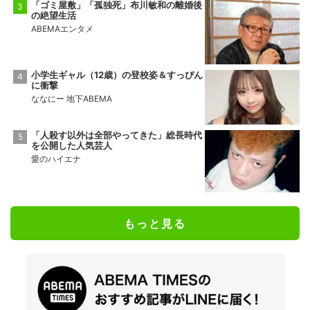
「ゴミ屋敷」「孤独死」布川敏和の離婚後
の絶望生活
ABEMAエンタメ
小学生ギャル（12歳）の登校姿＆すっぴん
に衝撃
ななにー 地下ABEMA
「人殺す以外は全部やってきた」総長時代
を公開した人気芸人
愛のハイエナ
もっと見る