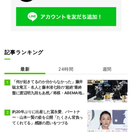
記事ランキング
最新
24時間
週間
「何が起きてるのか分からなかった」藤井
聡太竜王・名人と藤本渚七段の“超絶”最終
盤に渡辺明九段もあ然／将棋・ABEMA地
域トーナメント2026
約20年ぶりに出産した冨永愛、パートナ
ー・山本一賢の姿を公開「たくさん背負っ
てくれてる」感謝の思いをつづる