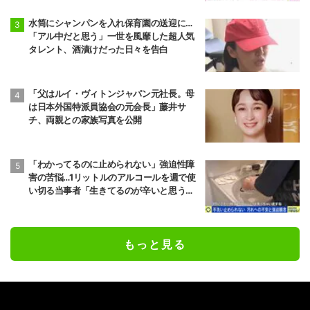
水筒にシャンパンを入れ保育園の送迎に…
「アル中だと思う」一世を風靡した超人気
タレント、酒漬けだった日々を告白
「父はルイ・ヴィトンジャパン元社長。母
は日本外国特派員協会の元会長」藤井サ
チ、両親との家族写真を公開
「わかってるのに止められない」強迫性障
害の苦悩…1リットルのアルコールを週で使
い切る当事者「生きてるのが辛いと思うこ
ともある」
もっと見る