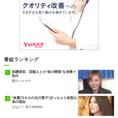
番組ランキング
加護亜依、芸能人との“体の関係”を赤裸々
告白
愛のハイエナ
“体重72キロの北川景子”ぽっちゃり体型公
表の理由
ななにー 地下ABEMA