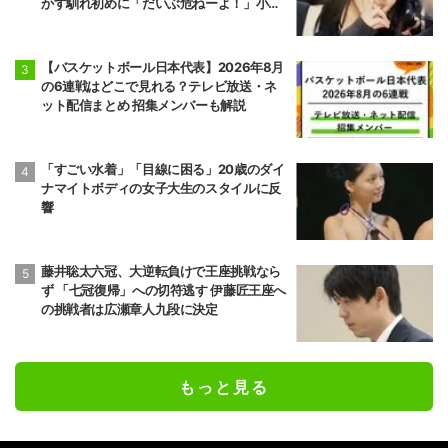
かす馴れ初めに「だいぶ危ねーよ！」小森
純も絶句
【バスケットボール日本代表】2026年8月
の6連戦はどこで見れる？テレビ放送・ネ
ット配信まとめ 招集メンバーも解説
「すごい水着」「目線に困る」20歳のダイ
ナマイトボディの女子大生のスタイルに反
響
藤井聡太六冠、大逆転負けで王座挑戦なら
ず 「七冠復帰」への切符逃す 伊藤匠王座へ
の挑戦者は広瀬章人九段に決定
もっと見る