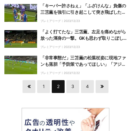
「キーパー許さねぇ」「ふざけんな」負傷の
三笘薫を強引に引き起こして突き飛ばしたG
Kに批判殺到 「日本の宝を...」ファンがブ
プレミアリーグ｜
2023/12/23
チギレた決定的シーン
「よく打てたな」三笘薫、左足を痛めながら
放った渾身の一撃。GKも思わず取りこぼし
た強烈すぎるダイレクトボレーの瞬間！
プレミアリーグ｜
2023/12/23
「非常事態だ」三笘薫の松葉杖姿に現地ファ
ンも落胆「予防策であってほしい」「アジア
カップを欠場するとなれば…」
プレミアリーグ｜
2023/12/22
1
2
3
4