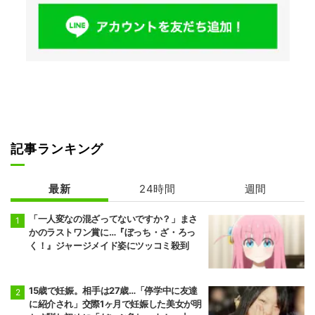
記事ランキング
最新
24時間
週間
「一人変なの混ざってないですか？」まさ
かのラストワン賞に…『ぼっち・ざ・ろっ
く！』ジャージメイド姿にツッコミ殺到
15歳で妊娠。相手は27歳…「停学中に友達
に紹介され」交際1ヶ月で妊娠した美女が明