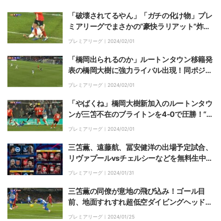
「止めればいいのに止められない」「みんな
嬉しい」
「破壊されてるやん」「ガチの化け物」プレ
ミアリーグでまさかの“豪快ラリアット”炸
裂！193cmの長身FWが喜び過ぎて相手の屈
プレミアリーグ｜
2024/02/01
強DFを一撃ノックアウトした決定的瞬間
「橋岡出られるのか」ルートンタウン移籍発
表の橋岡大樹に強力ライバル出現！同ポジシ
ョンを争うプレミアリーグの快足王が“宣戦
プレミアリーグ｜
2024/02/01
布告”の衝撃爆走ゴールを叩き込んだ瞬間
「やばくね」橋岡大樹新加入のルートンタウ
ンが三笘不在のブライトンを4-0で圧勝！“格
下”が見せた意地の開始20秒弾！
プレミアリーグ｜
2024/02/01
三笘薫、遠藤航、冨安健洋の出場予定試合、
リヴァプールvsチェルシーなどを無料生中
継！ABEMAのプレミアリーグ２月放送日程
プレミアリーグ｜
2024/01/31
三笘薫の同僚が意地の飛び込み！ゴール目
前、地面すれすれ超低空ダイビングヘッド炸
裂の瞬間
プレミアリーグ｜
2024/01/25