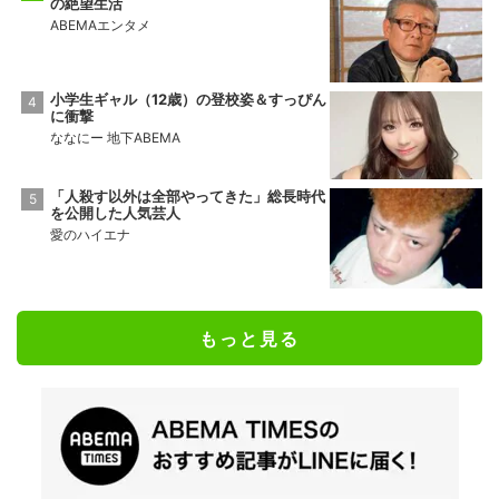
の絶望生活
ABEMAエンタメ
小学生ギャル（12歳）の登校姿＆すっぴん
に衝撃
ななにー 地下ABEMA
「人殺す以外は全部やってきた」総長時代
を公開した人気芸人
愛のハイエナ
もっと見る