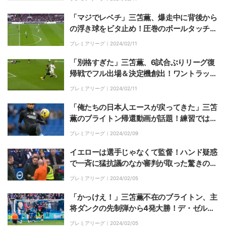
絶ピンポイントクロスに指揮官も「間違いな
くワールドクラス」と太鼓判
「マジでレベチ」三笘薫、爆走中に背後から
の浮き球をビタ止め！圧巻のボールタッチか
らの超高速ドリブルにスタジアム大歓声
プレミアリーグ｜
2024/02/11
「別格すぎた」三笘薫、6試合ぶりリーグ復
帰戦でフル出場＆決定機創出！ワントラップ
から超加速の抜け出し→拍手喝采のフィニッ
プレミアリーグ｜
2024/02/11
シュシーン
「俺たちの日本人エースが戻ってきた」三笘
薫のブライトン帰還動画が話題！練習では華
麗なパスも披露「また魔法をかけてくれ」
プレミアリーグ｜
2024/02/09
「待ってた」
イエローは選手じゃなくて監督！ハンド疑惑
で一斉に猛抗議のなか審判が取った驚きの行
動 三笘薫の指揮官がカード累積で次節出場
プレミアリーグ｜
2024/02/05
停止になるも「自分がいなくてもチームに影
響ない」
「かっけえ！」三笘薫不在のブライトン、主
将ダンクの先制弾から4発大勝！デ・ゼルビ
監督体制100ゴール目のメモリアルゴールは
プレミアリーグ｜
2024/02/05