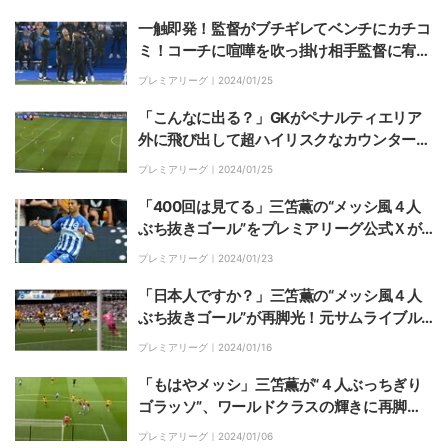
一触即発！監督がブチギレてベンチにカチコ
ミ！コーチに喧嘩を吹っ掛け相手監督に宥め
られる珍事が勃発「落ち着こうや」
プレミアリーグ｜
2024/01/25
「こんなに出る？」GKがペナルティエリア
外に飛び出して超ハイリスクなカウンター阻
止を敢行！ゴールがら空きの大ピンチに「メ
プレミアリーグ｜
2024/01/25
ンタルえぐ」「スティールチャレンジ」
「400回は見てる」三笘薫の“メッシ風４人
ぶち抜きゴール”をプレミアリーグ公式Ｘが
再フォーカス！「リーグ最高のドリブラー」
プレミアリーグ｜
2024/01/23
「ファンタスティック」
「日本人ですか？」三笘薫の“メッシ風４人
ぶち抜きゴール”が再脚光！元サムライブル
ー戦士が「コース取りが素晴らしい」「引っ
プレミアリーグ｜
2024/01/16
張られても崩れない」と大絶賛
「もはやメッシ」三笘薫が“４人ぶっちぎり
ゴラッソ”、ワールドクラスの輝きに再脚
光！日本人初快挙の歴史的瞬間に「独壇場」
プレミアリーグ｜
2024/01/06