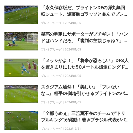
「えぐすぎる」【プレミアリーグ前半戦BES
Tゴール】
「永久保存版だ」ブライトンDFの弾丸無回
転シュート、遠藤航ゴラッソと並んでプレミ
アリーグ月間最優秀ゴールにノミネート！揺
プレミアリーグ｜
2024/01/05
れて落ちた驚愕の一撃に「まじで叫んだ」
「最高かよ」
疑惑の判定にサポーターがブチギレ！「ハン
ドはハンドだろ」「審判の主観じゃね？」
「ルールが曖昧」 すべりこんだ体を支えた手
プレミアリーグ｜
2024/01/05
にボールが直撃した瞬間
「メッシかよ！」「将来が恐ろしい」 DF3人
を置き去りにした50メートル爆走ロングド
リブルが炸裂した瞬間 19歳アルゼンチン代
プレミアリーグ｜
2024/01/05
表の圧巻の単独カウンターがエグすぎる
スタジアム騒然！「美しい」「ブレない
な…」 相手DF陣を引かせるブライトンのパ
ス回しがエグすぎる瞬間 支配率、パス成功
プレミアリーグ｜
2024/01/05
率、パス本数がマンチェスター・シティに次
いで2位にランクイン
「全部うめぇ」三笘薫不在のチームで“ドリ
ブルキング”が躍動！若きブラジル代表がパ
ーフェクトドリブルで6人がかりの守備をこ
プレミアリーグ｜
2023/12/31
じ開けた瞬間