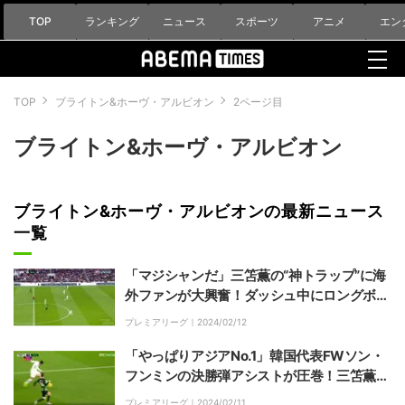
TOP
ランキング
ニュース
スポーツ
アニメ
エン
TOP
ブライトン&ホーヴ・アルビオン
2ページ目
ブライトン&ホーヴ・アルビオン
ブライトン&ホーヴ・アルビオンの最新ニュース
一覧
「マジシャンだ」三笘薫の“神トラップ”に海
外ファンが大興奮！ダッシュ中にロングボー
ルをビタ止め「プレミアで１番」「なんてタ
プレミアリーグ｜
2024/02/12
ッチだ」「信じられない」
「やっぱりアジアNo.1」韓国代表FWソン・
フンミンの決勝弾アシストが圧巻！三笘薫擁
するブライトンを撃破した爆速ランからの超
プレミアリーグ｜
2024/02/11