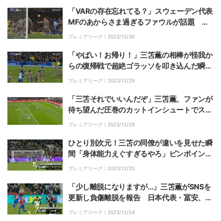
「VARの存在忘れてる？」スウェーデン代表
MFのあからさま過ぎるファウルが話題 相
手選手のユニフォームをありえないほど引っ
プレミアリーグ｜
2023/12/30
張り倒してファン唖然「愚かすぎる」
「やばい！お帰り！」三笘薫の相棒が怪我か
らの復帰戦で超絶ゴラッソを叩き込んだ瞬
間！揺れて、落ちる無回転弾炸裂に「ご飯10
プレミアリーグ｜
2023/12/29
0杯食える！」「これで三笘が帰ってくれ
ば」
「三笘それでいいんだぞ」三笘薫、ファンが
待ち望んだ圧巻のカットインシュートでスタ
ジアムを沸かせた瞬間 DFの間を抜く低弾
プレミアリーグ｜
2023/12/29
道ショットに「ようやく来た」「ゴールが見
たい！」
ひとり別次元！三笘の同僚が違いを見せた瞬
間「身体能力えぐすぎるやろ」ピンポイント
クロスにドンピシャヘッド GKも届かない
プレミアリーグ｜
2023/12/25
神コースに叩き込んだ規格外のゴールが話題
「少し離脱になりますが…」三笘薫がSNSを
更新し負傷離脱を報告 日本代表・冨安、前
田らも反応しファンからは励ましの声
プレミアリーグ｜
2023/12/24