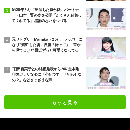
約20年ぶりに出産した冨永愛、パートナ
ー・山本一賢の姿を公開「たくさん背負っ
てくれてる」感謝の思いをつづる
元リトグリ・Manaka（25）、ラッパーに
なり“激変”した姿に反響「待って」「昔か
ら見てるけど 最近ずっと可愛くなってる」
“百田夏菜子との結婚発表から2年”堂本剛、
印象ガラリな姿に「心配です」「匂わせな
の？」などさまざまな声
もっと見る