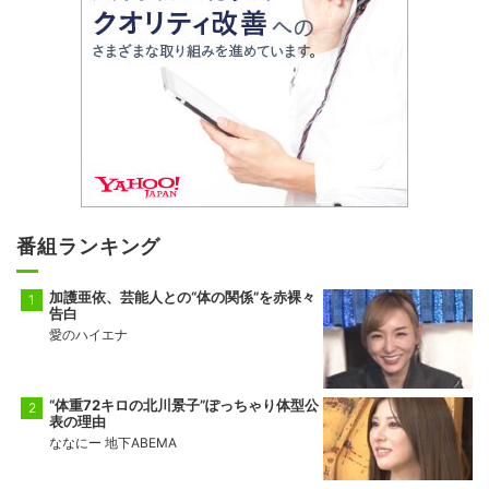
番組ランキング
加護亜依、芸能人との“体の関係”を赤裸々
告白
愛のハイエナ
“体重72キロの北川景子”ぽっちゃり体型公
表の理由
ななにー 地下ABEMA