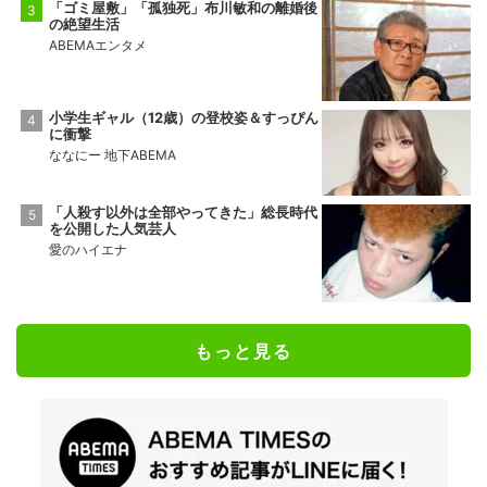
「ゴミ屋敷」「孤独死」布川敏和の離婚後
の絶望生活
ABEMAエンタメ
小学生ギャル（12歳）の登校姿＆すっぴん
に衝撃
ななにー 地下ABEMA
「人殺す以外は全部やってきた」総長時代
を公開した人気芸人
愛のハイエナ
もっと見る