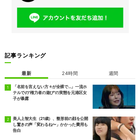
記事ランキング
最新
24時間
週間
「名前を言えない方々が全裸で…」一流ホ
テルでの"権力者の遊び"の実態を元港区女
子が暴露
美人上智大生（21歳）、整形前の顔を公開
し驚きの声「変わるね〜」かかった費用も
告白