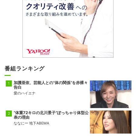
番組ランキング
加護亜依、芸能人との“体の関係”を赤裸々
告白
愛のハイエナ
“体重72キロの北川景子”ぽっちゃり体型公
表の理由
ななにー 地下ABEMA