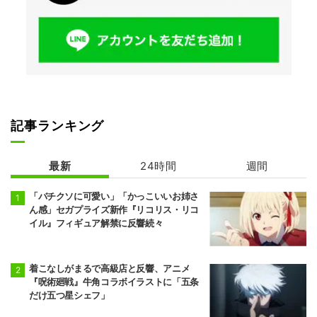
記事ランキング
最新
24時間
週間
「バチクソに可愛い」「かっこいいお姉さ
ん感」セガプライズ新作『リコリス・リコ
イル』フィギュア解禁に反響続々
着こなしがまるで高級店と反響、アニメ
『呪術廻戦』牛角コラボイラストに「五条
だけ五つ星シェフ」