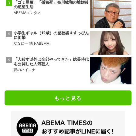
「ゴミ屋敷」「孤独死」布川敏和の離婚後
の絶望生活
ABEMAエンタメ
小学生ギャル（12歳）の登校姿＆すっぴん
に衝撃
ななにー 地下ABEMA
「人殺す以外は全部やってきた」総長時代
を公開した人気芸人
愛のハイエナ
もっと見る