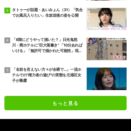
タトゥーが話題・あいみょん（31）「気合
でお風呂入りたい」生放送後の姿を公開
「8階にどうやって描いた？」日光鬼怒
川・廃ホテルに“巨大落書き” 「10分あれば
いける」「無許可で描かれた可能性」現役
アーティストらが見解
「名前を言えない方々が全裸で…」一流ホ
テルでの"権力者の遊び"の実態を元港区女
子が暴露
もっと見る