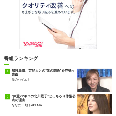
番組ランキング
加護亜依、芸能人との“体の関係”を赤裸々
告白
愛のハイエナ
“体重72キロの北川景子”ぽっちゃり体型公
表の理由
ななにー 地下ABEMA