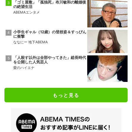
「ゴミ屋敷」「孤独死」布川敏和の離婚後
の絶望生活
ABEMAエンタメ
小学生ギャル（12歳）の登校姿＆すっぴん
に衝撃
ななにー 地下ABEMA
「人殺す以外は全部やってきた」総長時代
を公開した人気芸人
愛のハイエナ
もっと見る