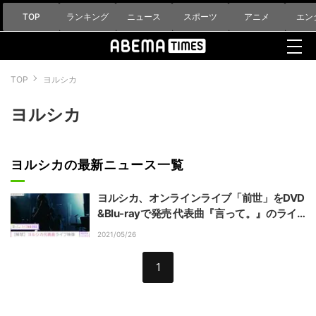
TOP
ランキング
ニュース
スポーツ
アニメ
エン
TOP
ヨルシカ
ヨルシカ
ヨルシカの最新ニュース一覧
ヨルシカ、オンラインライブ「前世」をDVD
&Blu-rayで発売 代表曲『言って。』のライ
ブ映像が初解禁
2021/05/26
1