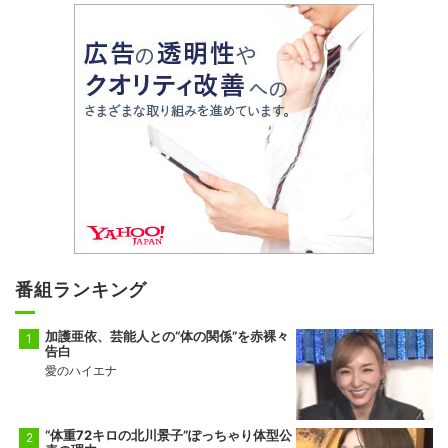
番組ランキング
加護亜依、芸能人との“体の関係”を赤裸々
告白
愛のハイエナ
“体重72キロの北川景子”ぽっちゃり体型公