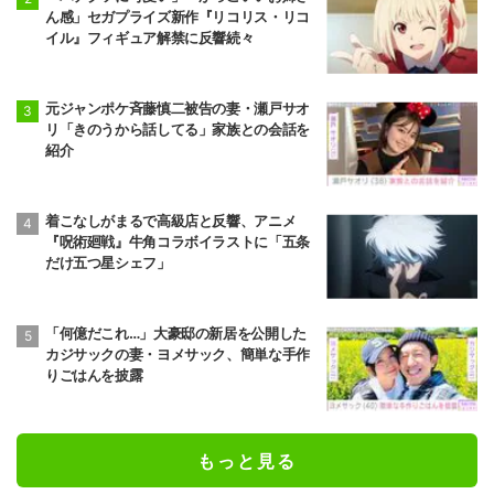
ん感」セガプライズ新作『リコリス・リコ
イル』フィギュア解禁に反響続々
元ジャンポケ斉藤慎二被告の妻・瀬戸サオ
リ「きのうから話してる」家族との会話を
紹介
着こなしがまるで高級店と反響、アニメ
『呪術廻戦』牛角コラボイラストに「五条
だけ五つ星シェフ」
「何億だこれ…」大豪邸の新居を公開した
カジサックの妻・ヨメサック、簡単な手作
りごはんを披露
もっと見る