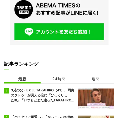
記事ランキング
最新
24時間
週間
3児の父・EXILE TAKAHIRO（41）、両腕
のタトゥーが見える姿に「びっくりし
た!!!」「いつもとまた違ったTAKAHIROさ
ん」などの反響
「バチクソに可愛い」「かっこいいお姉さ