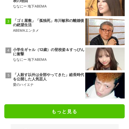
表の理由
ななにー 地下ABEMA
「ゴミ屋敷」「孤独死」布川敏和の離婚後
の絶望生活
ABEMAエンタメ
小学生ギャル（12歳）の登校姿＆すっぴん
に衝撃
ななにー 地下ABEMA
「人殺す以外は全部やってきた」総長時代
を公開した人気芸人
愛のハイエナ
もっと見る