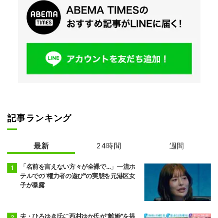
記事ランキング
最新
24時間
週間
「名前を言えない方々が全裸で…」一流ホ
テルでの"権力者の遊び"の実態を元港区女
子が暴露
夫・ひろゆき氏に西村ゆか氏が“離婚”を提