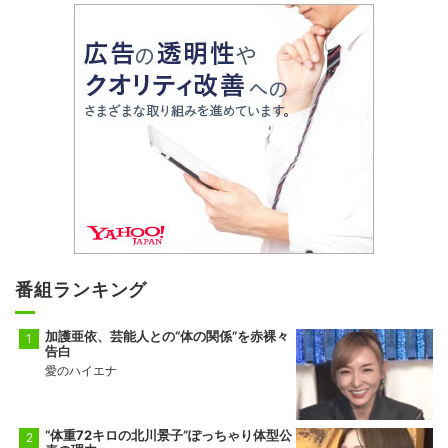
番組ランキング
加護亜依、芸能人との“体の関係”を赤裸々
告白
愛のハイエナ
“体重72キロの北川景子”ぽっちゃり体型公