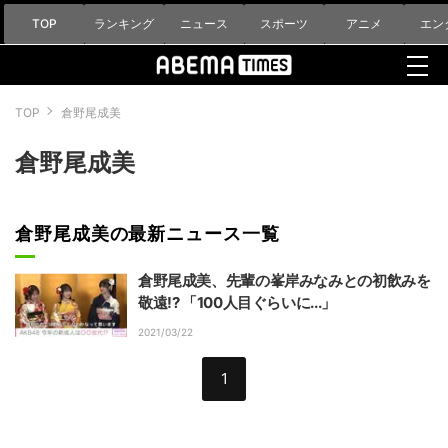
TOP
ランキング
ニュース
スポーツ
アニメ
エン
TOP
倉野尾成美
倉野尾成美
倉野尾成美の最新ニュース一覧
倉野尾成美、先輩の峯岸みなみとの初飲みを
敬遠!? 「100人目ぐらいに...」
2021/03/22
1