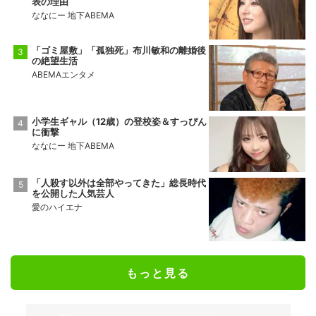
表の理由
ななにー 地下ABEMA
「ゴミ屋敷」「孤独死」布川敏和の離婚後
の絶望生活
ABEMAエンタメ
小学生ギャル（12歳）の登校姿＆すっぴん
に衝撃
ななにー 地下ABEMA
「人殺す以外は全部やってきた」総長時代
を公開した人気芸人
愛のハイエナ
もっと見る