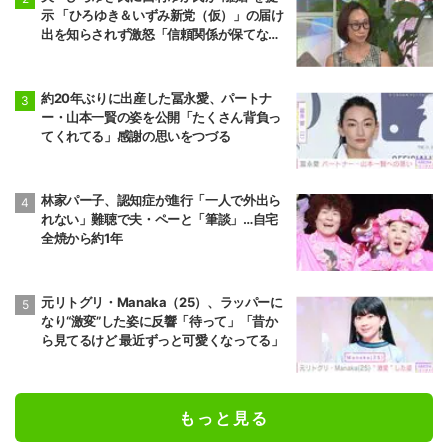
示 「ひろゆき＆いずみ新党（仮）」の届け
出を知らされず激怒「信頼関係が保てない
状態で夫婦を続けるのは無理」
約20年ぶりに出産した冨永愛、パートナ
ー・山本一賢の姿を公開「たくさん背負っ
てくれてる」感謝の思いをつづる
林家パー子、認知症が進行「一人で外出ら
れない」難聴で夫・ペーと「筆談」…自宅
全焼から約1年
元リトグリ・Manaka（25）、ラッパーに
なり“激変”した姿に反響「待って」「昔か
ら見てるけど 最近ずっと可愛くなってる」
もっと見る