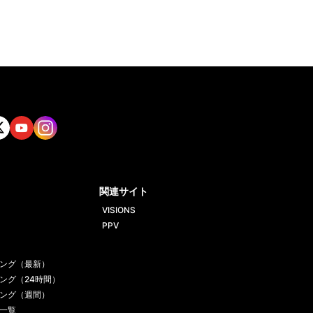
tt
Yout
Insta
ube
gram
関連サイト
VISIONS
PPV
ング（最新）
ング（24時間）
ング（週間）
一覧