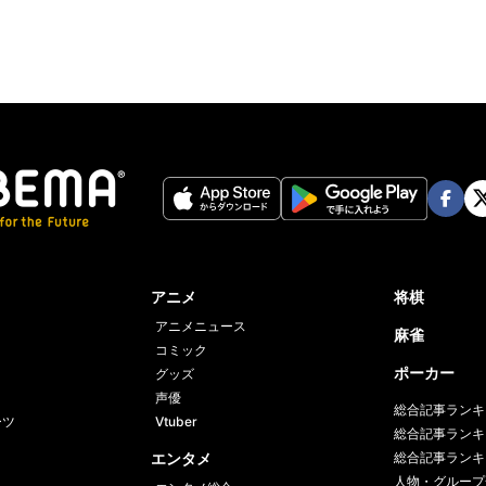
Face
Twi
book
er
アニメ
将棋
アニメニュース
麻雀
コミック
ポーカー
グッズ
声優
総合記事ランキ
ーツ
Vtuber
総合記事ランキ
エンタメ
総合記事ランキ
人物・グループ