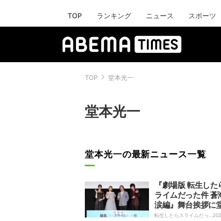
TOP
ランキング
ニュース
スポーツ
TOP
堂本光一
堂本光一
堂本光一の最新ニュース一覧
『劇場版 転生した
ライムだった件 蒼
涙編』舞台挨拶に
一ら登壇！「映画
転生したらスライムだっ
202
た件｜