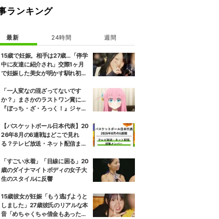
事ランキング
最新
24時間
週間
15歳で妊娠。相手は27歳…「停学
中に友達に紹介され」交際1ヶ月
で妊娠した美女が明かす馴れ初め
に「だいぶ危ねーよ！」小森純も
絶句
「一人変なの混ざってないです
か？」まさかのラストワン賞に…
『ぼっち・ざ・ろっく！』ジャー
ジメイド姿にツッコミ殺到
【バスケットボール日本代表】20
26年8月の6連戦はどこで見れ
る？テレビ放送・ネット配信まと
め 招集メンバーも解説
「すごい水着」「目線に困る」20
歳のダイナマイトボディの女子大
生のスタイルに反響
15歳彼女が妊娠「もう逃げようと
しました」27歳彼氏のリアルな本
音「めちゃくちゃ借金もあったの