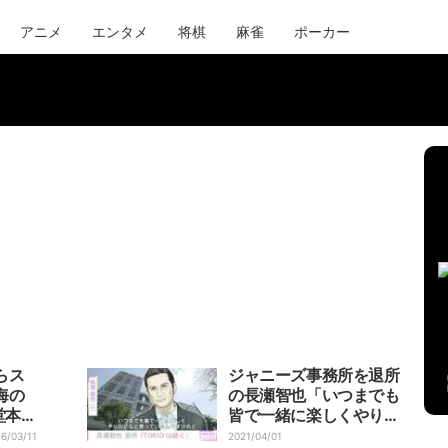
アニメ
エンタメ
将棋
麻雀
ポーカー
らス
ジャニーズ事務所を退所
海の
の長瀬智也「いつまでも
堂本光
皆で一緒に楽しくやりた
館に行
かった」 残る3人のメン
6/03/11
2021/04/01