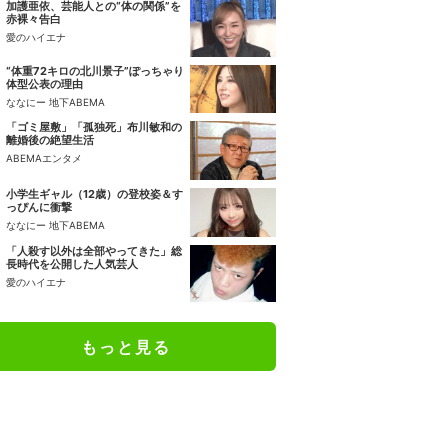
加護亜依、芸能人との“体の関係”を
赤裸々告白
愛のハイエナ
“体重72キロの北川景子”ぽっちゃり
体型公表の理由
ななにー 地下ABEMA
「ゴミ屋敷」「孤独死」布川敏和の
離婚後の絶望生活
ABEMAエンタメ
小学生ギャル（12歳）の登校姿＆す
っぴんに衝撃
ななにー 地下ABEMA
「人殺す以外は全部やってきた」総
長時代を公開した人気芸人
愛のハイエナ
もっと見る