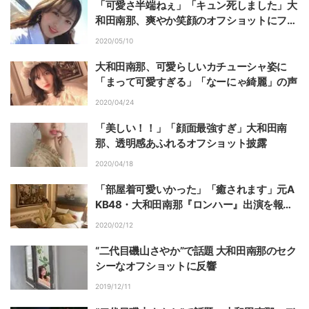
「可愛さ半端ねぇ」「キュン死しました」大
和田南那、爽やか笑顔のオフショットにファ
ン絶賛
2020/05/10
大和田南那、可愛らしいカチューシャ姿に
「まって可愛すぎる」「なーにゃ綺麗」の声
2020/04/24
「美しい！！」「顔面最強すぎ」大和田南
那、透明感あふれるオフショット披露
2020/04/18
「部屋着可愛いかった」「癒されます」元A
KB48・大和田南那『ロンハー』出演を報告
し反響
2020/02/12
“二代目磯山さやか”で話題 大和田南那のセク
シーなオフショットに反響
2019/12/11