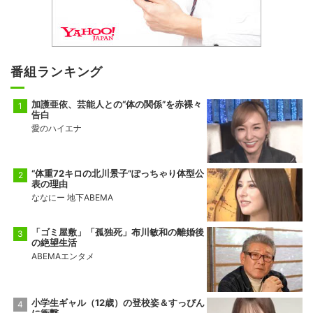
番組ランキング
加護亜依、芸能人との“体の関係”を赤裸々
告白
愛のハイエナ
“体重72キロの北川景子”ぽっちゃり体型公
表の理由
ななにー 地下ABEMA
「ゴミ屋敷」「孤独死」布川敏和の離婚後
の絶望生活
ABEMAエンタメ
小学生ギャル（12歳）の登校姿＆すっぴん
に衝撃