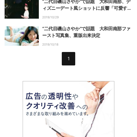
“二代目磯山さやか”で話題 大和田南那、デ
ィズニーデート風ショットに反響「可愛すぎ
ます」「目の保養」
2019/10/29
“二代目磯山さやか”で話題 大和田南那ファ
ースト写真集、重版出来決定
2019/10/18
1