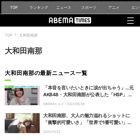
TOP
ランキング
ニュース
スポーツ
アニメ
エン
TOP
大和田南那
大和田南那
大和田南那の最新ニュース一覧
「本音を言いたいときに涙が出ちゃう」…元
AKB48・大和田南那が公表した「HSP」 理
解促進への思い
ABEMAヒルズ｜
2022/05/28
大和田南那、大人の魅力溢れるショットに
「衝撃的可愛いさ」「世界で1番可愛い」と
ファン絶賛
2020/10/22