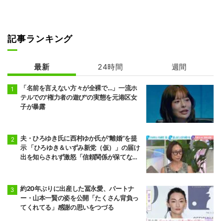
記事ランキング
最新
24時間
週間
「名前を言えない方々が全裸で…」一流ホ
テルでの"権力者の遊び"の実態を元港区女
子が暴露
夫・ひろゆき氏に西村ゆか氏が“離婚”を提
示 「ひろゆき＆いずみ新党（仮）」の届け
出を知らされず激怒「信頼関係が保てない
状態で夫婦を続けるのは無理」
約20年ぶりに出産した冨永愛、パートナ
ー・山本一賢の姿を公開「たくさん背負っ
てくれてる」感謝の思いをつづる