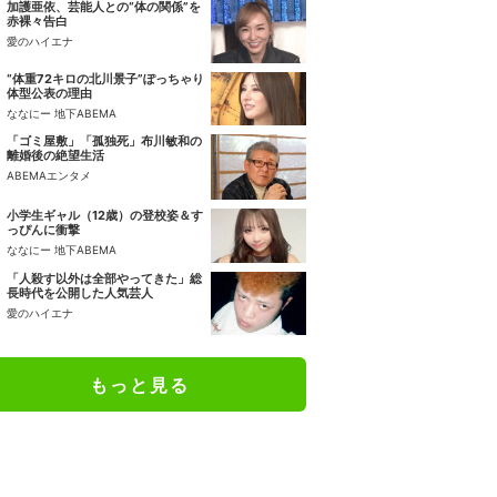
加護亜依、芸能人との“体の関係”を
赤裸々告白
愛のハイエナ
“体重72キロの北川景子”ぽっちゃり
体型公表の理由
ななにー 地下ABEMA
「ゴミ屋敷」「孤独死」布川敏和の
離婚後の絶望生活
ABEMAエンタメ
小学生ギャル（12歳）の登校姿＆す
っぴんに衝撃
ななにー 地下ABEMA
「人殺す以外は全部やってきた」総
長時代を公開した人気芸人
愛のハイエナ
もっと見る