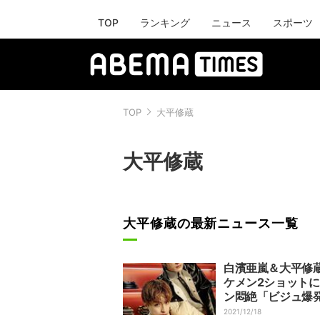
TOP
ランキング
ニュース
スポーツ
TOP
大平修蔵
大平修蔵
大平修蔵の最新ニュース一覧
白濱亜嵐＆大平修
ケメン2ショット
ン悶絶「ビジュ爆
「最強コンビ」
2021/12/18