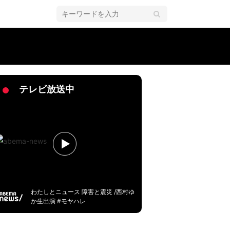
テレビ放送中
わたしとニュース 障害と震災 /西村ゆ
か生出演 #モヤハレ