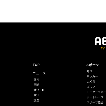
TOP
スポーツ
野球
ニュース
サッカー
国内
大相撲
国際
ゴルフ
経済・IT
モータースポ
政治
ボートレース
話題
スポーツ総合