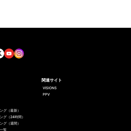
tt
Yout
Insta
ube
gram
関連サイト
VISIONS
PPV
ング（最新）
ング（24時間）
ング（週間）
一覧