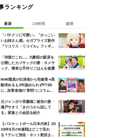
事ランキング
最新
24時間
週間
「バチクソに可愛い」「かっこい
いお姉さん感」セガプライズ新作
『リコリス・リコイル』フィギュ
ア解禁に反響続々
「何億だこれ…」大豪邸の新居を
公開したカジサックの妻・ヨメサ
ック、簡単な手作りごはんを披露
NHK職員が出演者から性被害→異
動求めるも3年認められずPTSD
に…加害者側の“釈明”にコラムニ
スト「納得がいかない」一方で組
織体制の問題点も指摘
元ジャンポケ斉藤慎二被告の妻・
瀬戸サオリ「きのうから話して
る」家族との会話を紹介
【バスケットボール日本代表】20
26年8月の6連戦はどこで見れ
る？テレビ放送・ネット配信まと