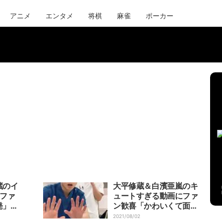
アニメ
エンタメ
将棋
麻雀
ポーカー
蔵のイ
大平修蔵＆白濱亜嵐のキ
にファ
ュートすぎる動画にファ
発」
ン歓喜「かわいくて面白
い」「またみたいこのコ
2021/08/02