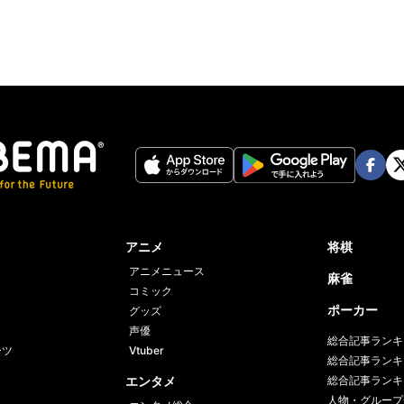
Face
Twi
book
er
アニメ
将棋
アニメニュース
麻雀
コミック
ポーカー
グッズ
声優
総合記事ランキ
ーツ
Vtuber
総合記事ランキ
エンタメ
総合記事ランキ
人物・グループ