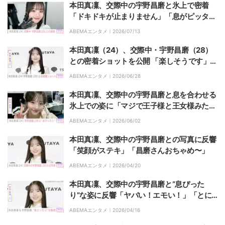
本田真凜、交際中の宇野昌磨と氷上で密着
「ドキドキが止まりません」「息がピッタ
リ」などの反響
ABEMAエンタメ｜
2026/07/13
本田真凜（24）、交際中・宇野昌磨（28）
との密着ショットを公開 「楽しそうです」な
どの反響
ABEMAエンタメ｜
2026/06/28
本田真凜、交際中の宇野昌磨と息を合わせる
氷上での姿に「マジで王子様と王女様みた
い」など絶賛の声
ABEMAエンタメ｜
2026/06/02
本田真凜、交際中の宇野昌磨との写真に反響
「笑顔がステキ」「昌磨さんおちゃめ〜」
ABEMAエンタメ｜
2026/04/20
本田真凜、交際中の宇野昌磨と“息ぴった
り”な姿に反響「ヤバい！エモい！」「とに
かく素晴らしい」
ABEMAエンタメ｜
2026/04/16