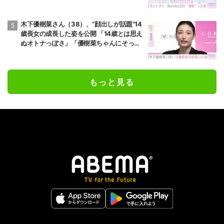
木下優樹菜さん（38）、“顔出しが話題”14
歳長女の成長した姿を公開 「14歳とは思え
ぬオトナっぽさ」「優樹菜ちゃんにそっく
りすぎる」など反響
もっと見る