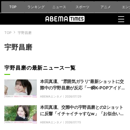
TOP
ランキング
ニュース
スポーツ
アニメ
エン
TOP
宇野昌磨
宇野昌磨
宇野昌磨の最新ニュース一覧
本田真凜、“雰囲気ガラリ”最新ショットに交
際中の宇野昌磨が反応「一瞬K-POPアイドル
かと思った！」「可愛い〜！」などファンも
ABEMAエンタメ｜
2026/07/29
絶賛
本田真凜、交際中の宇野昌磨との2ショット
に反響「イチャイチャすなw」「お似合いの
お二人！」
ABEMAエンタメ｜
2026/07/15