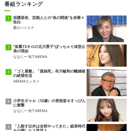
番組ランキング
加護亜依、芸能人との“体の関係”を赤裸々
告白
愛のハイエナ
“体重72キロの北川景子”ぽっちゃり体型公
表の理由
ななにー 地下ABEMA
「ゴミ屋敷」「孤独死」布川敏和の離婚後
の絶望生活
ABEMAエンタメ
小学生ギャル（12歳）の登校姿＆すっぴん
に衝撃
ななにー 地下ABEMA
「人殺す以外は全部やってきた」総長時代
を公開した人気芸人