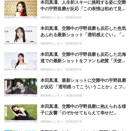
本田真凜、人生初スキーに挑戦する姿に交際
中の宇野昌磨が反応「この表情は初めて見ま
した」などファンからも反響
ABEMAエンタメ｜
2026/04/02
本田真凜、交際中の宇野昌磨も反応した色気
あふれる最新ショット「透明感えぐい」「お
姫様だよ」とファンも絶賛
ABEMAエンタメ｜
2026/03/19
本田真凜、交際中の宇野昌磨も反応した北海
道での最新ショットをファンも絶賛「天使が
舞い降りた」「雪の妖精」
ABEMAエンタメ｜
2026/03/16
本田真凜、最新ショットに交際中の宇野昌磨
が反応 「透明感ってこういうことか」とファ
ンも絶賛
ABEMAエンタメ｜
2026/03/06
本田真凜、交際中の宇野昌磨に抱えられる様
子に反響「のぞかせてもらえて幸せだ
よ〜！！」
ABEMAエンタメ｜
2026/02/16