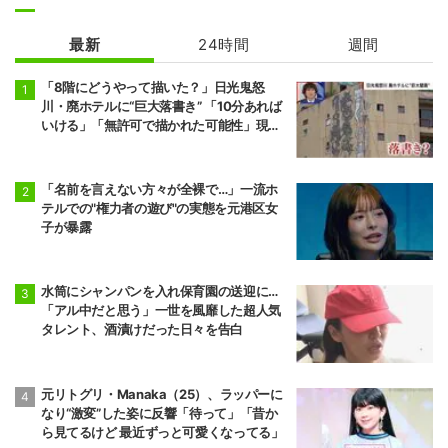
最新
24時間
週間
「8階にどうやって描いた？」日光鬼怒
川・廃ホテルに“巨大落書き” 「10分あれば
いける」「無許可で描かれた可能性」現役
アーティストらが見解
「名前を言えない方々が全裸で…」一流ホ
テルでの"権力者の遊び"の実態を元港区女
子が暴露
水筒にシャンパンを入れ保育園の送迎に…
「アル中だと思う」一世を風靡した超人気
タレント、酒漬けだった日々を告白
元リトグリ・Manaka（25）、ラッパーに
なり“激変”した姿に反響「待って」「昔か
ら見てるけど 最近ずっと可愛くなってる」