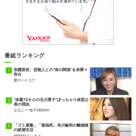
番組ランキング
加護亜依、芸能人との“体の関係”を赤裸々
告白
愛のハイエナ
“体重72キロの北川景子”ぽっちゃり体型公
表の理由
ななにー 地下ABEMA
「ゴミ屋敷」「孤独死」布川敏和の離婚後
の絶望生活
ABEMAエンタメ