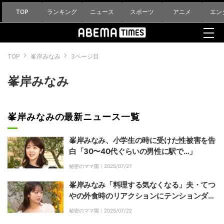
TOP
ランキング
ニュース
スポーツ
アニメ
エン
TOP
峯岸みなみ
3ページ目
峯岸みなみ
峯岸みなみの最新ニュース一覧
峯岸みなみ、小学生の時に受けた性被害を告
白「30〜40代ぐらいの男性に駅で…」
秘密のママ園｜
2025/07/27
峯岸みなみ「料理する気なくなる」夫・てつ
やの外食時のリアクションにテンションダウ
ン
秘密のママ園｜
2025/07/22