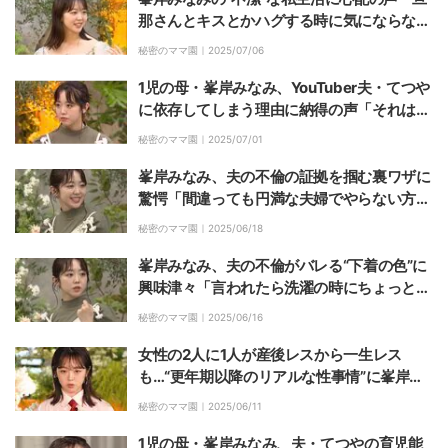
那さんとキスとかハグする時に気にならな
い？」
秘密のママ園｜
2025/07/06
1児の母・峯岸みなみ、YouTuber夫・てつや
に依存してしまう理由に納得の声「それはそ
うかも」
秘密のママ園｜
2025/07/01
峯岸みなみ、夫の不倫の証拠を掴む裏ワザに
驚愕「間違っても円満な夫婦でやらない方が
いい」
秘密のママ園｜
2025/06/18
峯岸みなみ、夫の不倫がバレる“下着の色”に
興味津々「言われたら洗濯の時にちょっと見
ちゃう」
秘密のママ園｜
2025/06/16
女性の2人に1人が産後レスから一生レス
も…“更年期以降のリアルな性事情”に峯岸み
なみが衝撃
秘密のママ園｜
2025/06/11
1児の母・峯岸みなみ、夫・てつやの育児能