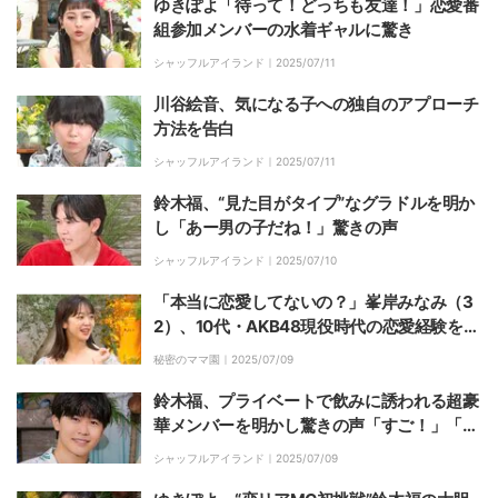
ゆきぽよ「待って！どっちも友達！」恋愛番
組参加メンバーの水着ギャルに驚き
シャッフルアイランド｜
2025/07/11
川谷絵音、気になる子への独自のアプローチ
方法を告白
シャッフルアイランド｜
2025/07/11
鈴木福、“見た目がタイプ”なグラドルを明か
し「あー男の子だね！」驚きの声
シャッフルアイランド｜
2025/07/10
「本当に恋愛してないの？」峯岸みなみ（3
2）、10代・AKB48現役時代の恋愛経験を聞
かれ苦笑「まぁまぁ」
秘密のママ園｜
2025/07/09
鈴木福、プライベートで飲みに誘われる超豪
華メンバーを明かし驚きの声「すご！」「芸
能界だ〜」
シャッフルアイランド｜
2025/07/09