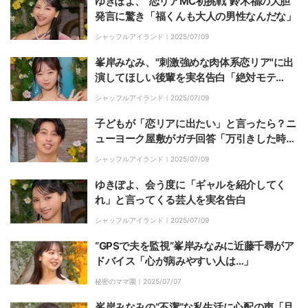
ゆきぽよ、“恋リアMC初挑戦”鈴木福の大胆
発言に驚き「福くんも大人の男性なんだな」
シャッフルアイランド｜
2025/07/09
峯岸みなみ、"刺激強めな肉体系恋リア"に出
演してほしい後輩を実名告白「絶対モテ
る！」ゆきぽよも太鼓判
シャッフルアイランド｜
2025/07/09
子どもが「恋リアに出たい」と言ったら？ニ
ューヨーク屋敷がガチ回答「万引きした時と
同じくらい…」
シャッフルアイランド｜
2025/07/09
ゆきぽよ、会う度に「ギャルを紹介してく
れ」と言ってくる芸人を実名告白
シャッフルアイランド｜
2025/07/09
“GPSで夫を監視”峯岸みなみに近藤千尋がア
ドバイス「心が病みやすい人は…」
秘密のママ園｜
2025/07/07
峯岸みなみの“不潔”な私生活に心配の声「旦