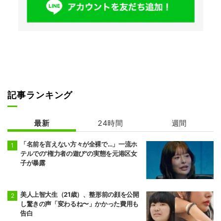
記事ランキング
最新
24時間
週間
「名前を言えない方々が全裸で…」一流ホ
テルでの"権力者の遊び"の実態を元港区女
子が暴露
美人上智大生（21歳）、整形前の顔を公開
し驚きの声「変わるね〜」かかった費用も
告白