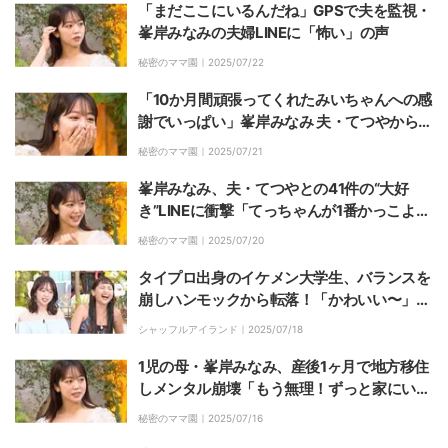
「まだここにいるんだね」GPSで夫を監視・
峯岸みなみの夫婦LINEに「怖い」の声
秘密のママ園｜
2025/07/22
「10か月間頑張ってくれたみいちゃんへの感
謝でいっぱい」峯岸みなみ 夫・てつやからの
出産直後のLINEに「100点」の声
秘密のママ園｜
2025/07/21
峯岸みなみ、夫・てつやとの41件の“大好
き”LINEに衝撃「てっちゃんが1番かっこよく
て優しくてすごい」
秘密のママ園｜
2025/07/20
タイプロ出身のイケメン大学生、バランスを
崩しハンモックから転落！「かわいい〜」峯
岸みなみ&ゆきぽよ悶絶
シャッフルアイランド｜
2025/07/18
1児の母・峯岸みなみ、産後1ヶ月で地方移住
しメンタル崩壊「もう無理！ずっと家にい
て！」夫・てつやに懇願
秘密のママ園｜
2025/07/16