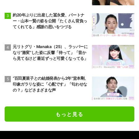
約20年ぶりに出産した冨永愛、パートナ
ー・山本一賢の姿を公開「たくさん背負っ
てくれてる」感謝の思いをつづる
元リトグリ・Manaka（25）、ラッパーに
なり“激変”した姿に反響「待って」「昔か
ら見てるけど 最近ずっと可愛くなってる」
“百田夏菜子との結婚発表から2年”堂本剛、
印象ガラリな姿に「心配です」「匂わせな
の？」などさまざまな声
もっと見る