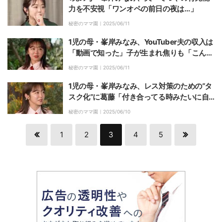
力を不安視「ワンオペの前日の夜は…」
秘密のママ園｜
2025/06/11
1児の母・峯岸みなみ、YouTuber夫の収入は
「動画で知った」子が生まれ焦りも「こんな
不安定なことある？」
秘密のママ園｜
2025/06/11
1児の母・峯岸みなみ、レス対策のための“タ
スク化”に葛藤「付き合ってる時みたいに自
然にイチャイチャしたい」
秘密のママ園｜
2025/06/10
1
2
3
4
5