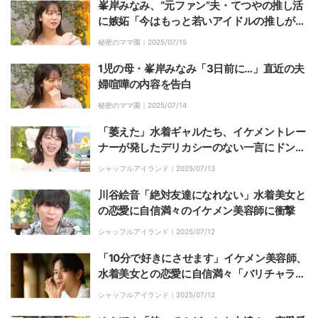
峯岸みなみ、“元ファン”夫・てつやの推し活
に嫉妬「今はもっと若いアイドルの推しがい
て…」
秘密のママ園｜
2025/07/15
1児の母・峯岸みなみ「3日前に…」直近の夫
婦喧嘩の内容を告白
秘密のママ園｜
2025/07/14
「萎えた」水着ギャルたち、イケメントレー
ナーが発したデリカシーのない一言にドン引
き！峯岸みなみも共感
シャッフルアイランド｜
2025/07/13
川谷絵音「絶対友達になれない」水着美女と
の恋愛に自信満々のイケメン美容師に衝撃
シャッフルアイランド｜
2025/07/12
「10分で好きにさせます」イケメン美容師、
水着美女との恋愛に自信満々「バリチャラい
ぞ」ニューヨーク屋敷も衝撃
シャッフルアイランド｜
2025/07/12