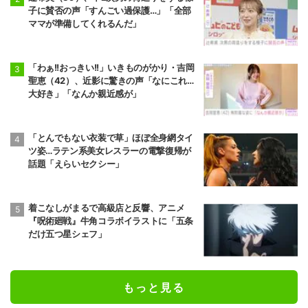
子に賛否の声「すんごい過保護…」「全部
ママが準備してくれるんだ」
「わぁ!!おっきい!!」いきものがかり・吉岡
聖恵（42）、近影に驚きの声「なにこれ…
大好き」「なんか親近感が」
「とんでもない衣装で草」ほぼ全身網タイ
ツ姿…ラテン系美女レスラーの電撃復帰が
話題「えらいセクシー」
着こなしがまるで高級店と反響、アニメ
『呪術廻戦』牛角コラボイラストに「五条
だけ五つ星シェフ」
もっと見る