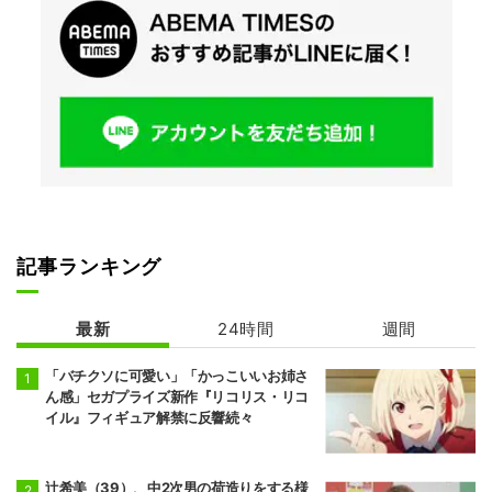
記事ランキング
最新
24時間
週間
「バチクソに可愛い」「かっこいいお姉さ
ん感」セガプライズ新作『リコリス・リコ
イル』フィギュア解禁に反響続々
辻希美（39）、中2次男の荷造りをする様