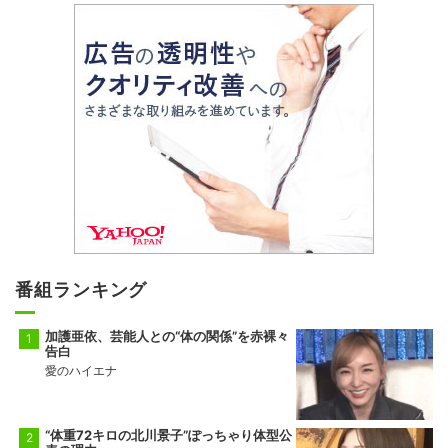
番組ランキング
加護亜依、芸能人との“体の関係”を赤裸々
告白
愛のハイエナ
“体重72キロの北川景子”ぽっちゃり体型公