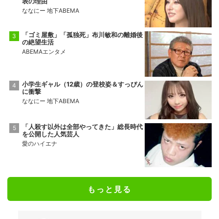
表の理由
ななにー 地下ABEMA
「ゴミ屋敷」「孤独死」布川敏和の離婚後
の絶望生活
ABEMAエンタメ
小学生ギャル（12歳）の登校姿＆すっぴん
に衝撃
ななにー 地下ABEMA
「人殺す以外は全部やってきた」総長時代
を公開した人気芸人
愛のハイエナ
もっと見る