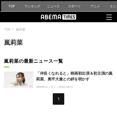
TOP
ランキング
ニュース
スポーツ
アニメ
エン
TOP
嵐莉菜
嵐莉菜
嵐莉菜の最新ニュース一覧
「仲良くなれると」映画初出演＆初主演の嵐
莉菜、奥平大兼との絆を明かす
ABEMAエンタメ｜
2022/04/12
1