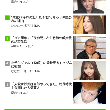
愛のハイエナ
“体重72キロの北川景子”ぽっちゃり体型公
表の理由
ななにー 地下ABEMA
「ゴミ屋敷」「孤独死」布川敏和の離婚後
の絶望生活
ABEMAエンタメ
小学生ギャル（12歳）の登校姿＆すっぴん
に衝撃
ななにー 地下ABEMA
「人殺す以外は全部やってきた」総長時代
を公開した人気芸人
愛のハイエナ