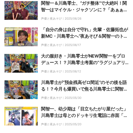
関智一＆川島零士、“ガチ整体”で大絶叫！関
智一はマイケル・ジャクソンに？「あぁぁ
う！」奇声連発
声優と夜あそび｜
2025/06/26
「自分の身は自分で守れ」先輩・佐藤拓也が
新MC・川島零士へ“夜あそび＆関智一のトリ
セツ”伝授
声優と夜あそび｜
2025/06/17
大の服好き・川島零士がNEW関智一をプロ
デュース！？川島零士考案の“ラグジュアリ
ーモードストリート”スタイルに関智一も大
声優と夜あそび｜
2025/06/12
絶賛
川島零士が“預金残高ゼロ間近”のその後を語
る！？今月も爆買いで焦る川島零士に関智一
「こういう後先考えない感じ、俺は好き」
声優と夜あそび｜
2025/05/30
関智一、幼少期は「目立ちたがり屋だった」
川島零士は母とのドッキリ生電話に赤面「知
ってたの!?」
声優と夜あそび｜
2025/05/20