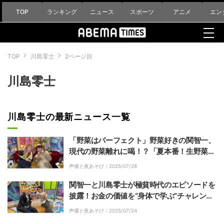
TOP
ランキング
ニュース
スポーツ
アニメ
エン
TOP
川島零士
2ページ目
川島零士
川島零士の最新ニュース一覧
「野菜はパーフェクト」野菜好きの関智一、
現代の野菜離れに喝！？「夏本番！生野菜を
食べまくろうSP」開催
声優と夜あそび｜
2025/07/28
関智一と川島零士が極貧時代のエピソードを
披露！お金の価値を“身体で学ぶ”チャレンジ
にも挑戦
声優と夜あそび｜
2025/07/24