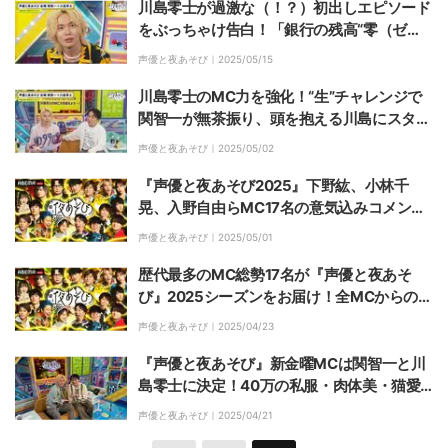
川島零士が過激な（！？）初出しエピソード
をぶっちゃけ告白！「銀行の残高“零（ゼ
ロ）”が見えてきた」
声優と夜あそび｜
2025/05/15
川島零士のMC力を強化！“生”チャレンジで
関智一が無茶振り、頭を抱える川島にスタジ
オ爆笑
声優と夜あそび｜
2025/05/02
『声優と夜あそび2025』下野紘、小林千
晃、入野自由らMC17名の意気込みコメント
到着「予想がつきません！」
声優と夜あそび｜
2025/05/01
歴代最多のMC総勢17名が『声優と夜あそ
び』2025シーズンをお届け！全MCからの手
書きメッセージも到着
声優と夜あそび｜
2025/04/23
『声優と夜あそび』新金曜MCは関智一と川
島零士に決定！40万の私服・肉体美・猫愛…
川島の“魅力”が渋滞
声優と夜あそび｜
2025/04/21