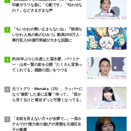
印象ガラリな姿に「心配です」「匂わせな
の？」などさまざまな声
「ちいかわの勢い止まらないね」『映画ち
いかわ 人魚の島のひみつ』動員350万人・
興行収入50億円突破が大きな話題に
約20年ぶりに出産した冨永愛、パートナ
ー・山本一賢の姿を公開「たくさん背負っ
てくれてる」感謝の思いをつづる
元リトグリ・Manaka（25）、ラッパーに
なり“激変”した姿に反響「待って」「昔か
ら見てるけど 最近ずっと可愛くなってる」
「名前を言えない方々が全裸で…」一流ホ
テルでの"権力者の遊び"の実態を元港区女
子が暴露