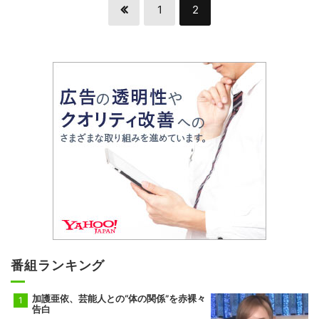
1
2
番組ランキング
加護亜依、芸能人との“体の関係”を赤裸々
告白